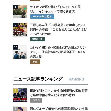
8
ライオンが再び挑む「お口の中から美
容」 インキュットで描く新習慣
SDGsの取り組み
9
三原じゅん子「30秒会見」に噴出した7.3
兆円への不信 “こどもまんなか社会”はど
こへ行ったのか
地域社会
10
コレックHD（NHK集金代行の旧エヌリン
クス）、子会社Aoieで助成金不正 M&A
の光と影
株主
ニュース記事ランキング
RANKING
1
ENHYPENファン女性 自殺情報の拡散 特定
と誹謗中傷が生んだ未確認の悲劇
コラム
2
同仁グループHPから代表写真削除という保