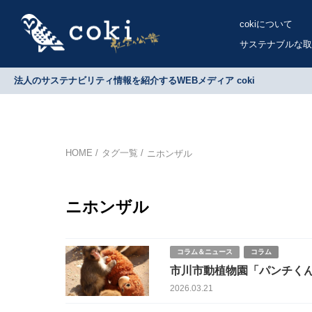
cokiについて
サステナブルな取
法人のサステナビリティ情報を紹介するWEBメディア coki
HOME
タグ一覧
ニホンザル
ニホンザル
コラム＆ニュース
コラム
市川市動植物園「パンチく
スタッフを追い詰める
2026.03.21