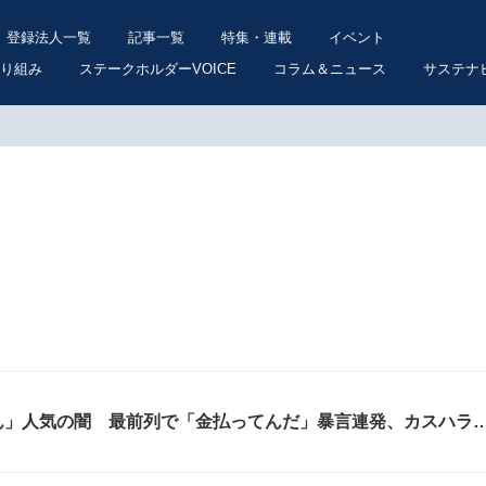
登録法人一覧
記事一覧
特集・連載
イベント
り組み
ステークホルダーVOICE
コラム＆ニュース
サステナ
ん」人気の闇 最前列で「金払ってんだ」暴言連発、カスハラ