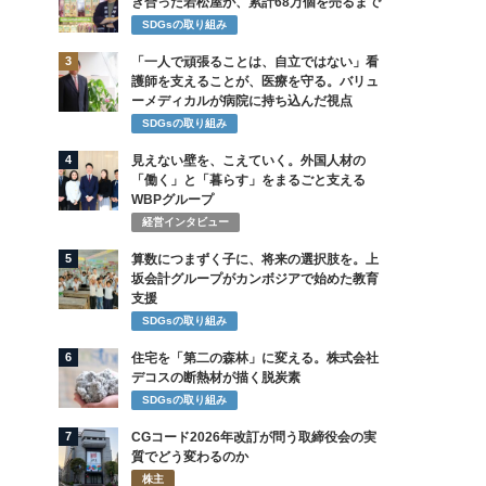
き合った若松屋が、累計68万個を売るまで
SDGsの取り組み
3
「一人で頑張ることは、自立ではない」看
護師を支えることが、医療を守る。バリュ
ーメディカルが病院に持ち込んだ視点
SDGsの取り組み
4
見えない壁を、こえていく。外国人材の
「働く」と「暮らす」をまるごと支える
WBPグループ
経営インタビュー
5
算数につまずく子に、将来の選択肢を。上
坂会計グループがカンボジアで始めた教育
支援
SDGsの取り組み
6
住宅を「第二の森林」に変える。株式会社
デコスの断熱材が描く脱炭素
SDGsの取り組み
7
CGコード2026年改訂が問う取締役会の実
質でどう変わるのか
株主