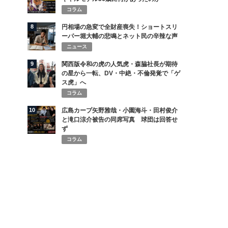
コラム
8
円相場の急変で全財産喪失！ショートスリ
ーパー堀大輔の悲鳴とネット民の辛辣な声
ニュース
9
関西版令和の虎の人気虎・森脇社長が期待
の星から一転、DV・中絶・不倫発覚で「ゲ
ス虎」へ
コラム
10
広島カープ矢野雅哉・小園海斗・田村俊介
と滝口涼介被告の同席写真 球団は回答せ
ず
コラム