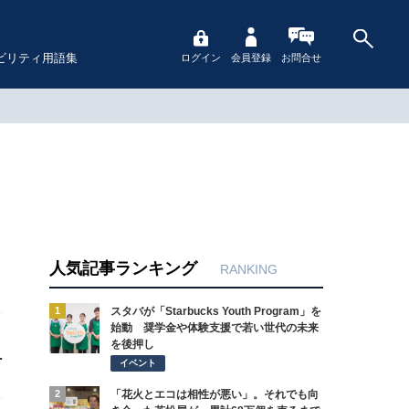
ビリティ用語集
ログイン
会員登録
お問合せ
人気記事ランキング
RANKING
1
スタバが「Starbucks Youth Program」を
始動 奨学金や体験支援で若い世代の未来
を後押し
が
イベント
2
「花火とエコは相性が悪い」。それでも向