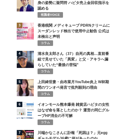
身の姿勢に疑問符 ハビタ売上金回収指示を
認める
有識者VOICE
3
香港税関 メディキューブ PDRNクリームに
スーダンレッド検出で使用中止勧告 公式は
未検出と声明
コラム
4
清水良太郎さん（37）自死の真相…直前番
組で見せていた「異変」と父・アキラへ漏
らしていた“最後の苦悩”
コラム
5
上田綺世妻・由布菜月YouTube炎上 W杯期
間のワンオペ発言で批判殺到の理由
コラム
6
イオンモール熊本爆発 雑貨店ハビタの女性
はなぜ命を落としたのか？ 運営の同仁グル
ープHP消去の不可解
コラム
7
川端かなこさんに訃報「死因は？」元egg
ギャルモデル36歳に何があったのか