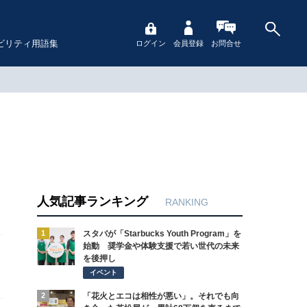
ビリティ用語集
ログイン
会員登録
お問合せ
人気記事ランキング
RANKING
1
スタバが「Starbucks Youth Program」を
始動 奨学金や体験支援で若い世代の未来
を後押し
イベント
2
「花火とエコは相性が悪い」。それでも向