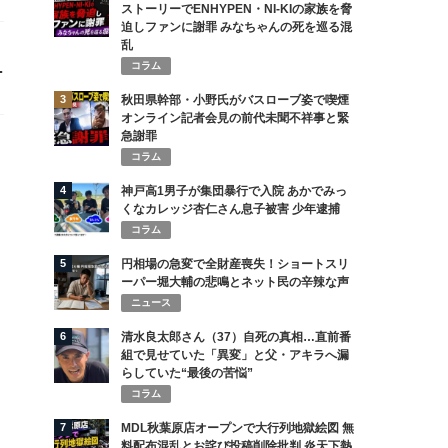
ストーリーでENHYPEN・NI-KIの家族を脅
迫しファンに謝罪 みなちゃんの死を巡る混
乱
ジ
コラム
3
秋田県幹部・小野氏がバスローブ姿で喫煙
オンライン記者会見の前代未聞不祥事と緊
急謝罪
コラム
4
神戸高1男子が集団暴行で入院 あかでみっ
くなカレッジ杏仁さん息子被害 少年逮捕
コラム
5
円相場の急変で全財産喪失！ショートスリ
ーパー堀大輔の悲鳴とネット民の辛辣な声
ニュース
6
清水良太郎さん（37）自死の真相…直前番
組で見せていた「異変」と父・アキラへ漏
らしていた“最後の苦悩”
コラム
7
MDL秋葉原店オープンで大行列地獄絵図 無
料配布混乱とお詫び投稿削除批判 炎天下熱