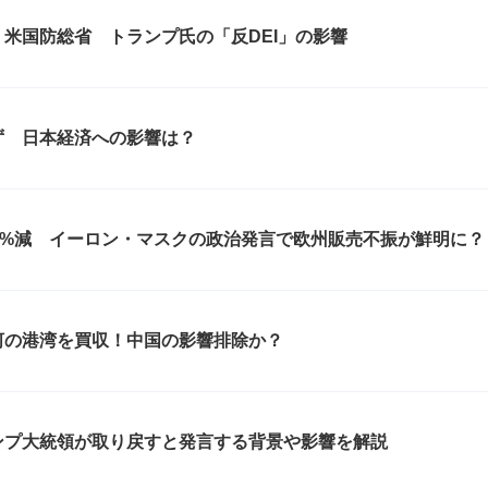
米国防総省 トランプ氏の「反DEI」の影響
ず 日本経済への影響は？
9%減 イーロン・マスクの政治発言で欧州販売不振が鮮明に？
河の港湾を買収！中国の影響排除か？
ンプ大統領が取り戻すと発言する背景や影響を解説