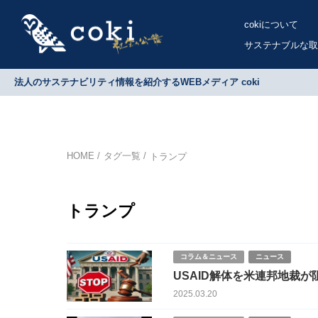
cokiについて
サステナブルな取
法人のサステナビリティ情報を紹介するWEBメディア coki
HOME
タグ一覧
トランプ
トランプ
コラム＆ニュース
ニュース
USAID解体を米連邦地裁
2025.03.20