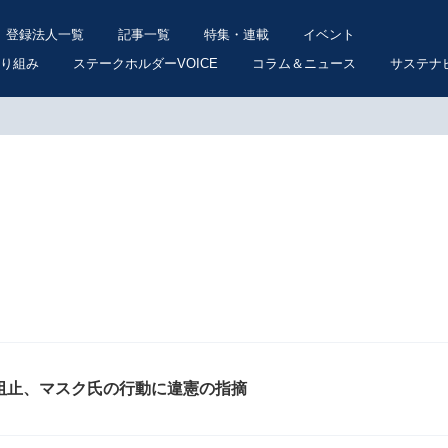
登録法人一覧
記事一覧
特集・連載
イベント
り組み
ステークホルダーVOICE
コラム＆ニュース
サステナ
が阻止、マスク氏の行動に違憲の指摘