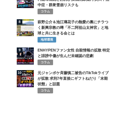
中症・群衆雪崩リスクも
コラム
8
萩野公介＆池江璃花子の熱愛の裏にチラつ
く新興宗教の噂「不二阿祖山太神宮」と地
球と共に生きる会とは
地球環境
9
ENHYPENファン女性 自殺情報の拡散 特定
と誹謗中傷が生んだ未確認の悲劇
コラム
10
元ジャンポケ斉藤慎二被告のTikTokライブ
が拡散 求刑7年直後にギフトねだり「末期
状態」と話題
コラム