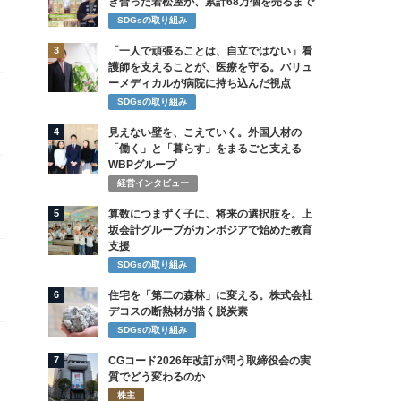
き合った若松屋が、累計68万個を売るまで
SDGsの取り組み
3
「一人で頑張ることは、自立ではない」看
護師を支えることが、医療を守る。バリュ
ーメディカルが病院に持ち込んだ視点
SDGsの取り組み
4
見えない壁を、こえていく。外国人材の
「働く」と「暮らす」をまるごと支える
WBPグループ
経営インタビュー
5
算数につまずく子に、将来の選択肢を。上
坂会計グループがカンボジアで始めた教育
支援
SDGsの取り組み
6
住宅を「第二の森林」に変える。株式会社
デコスの断熱材が描く脱炭素
SDGsの取り組み
7
CGコード2026年改訂が問う取締役会の実
質でどう変わるのか
株主