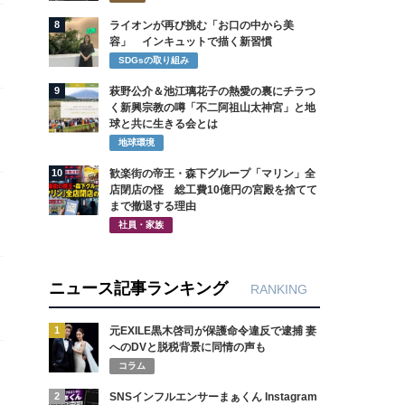
8
ライオンが再び挑む「お口の中から美
容」 インキュットで描く新習慣
SDGsの取り組み
9
萩野公介＆池江璃花子の熱愛の裏にチラつ
く新興宗教の噂「不二阿祖山太神宮」と地
球と共に生きる会とは
地球環境
10
歓楽街の帝王・森下グループ「マリン」全
店閉店の怪 総工費10億円の宮殿を捨てて
まで撤退する理由
社員・家族
ニュース記事ランキング
RANKING
1
元EXILE黒木啓司が保護命令違反で逮捕 妻
へのDVと脱税背景に同情の声も
コラム
2
SNSインフルエンサーまぁくん Instagram