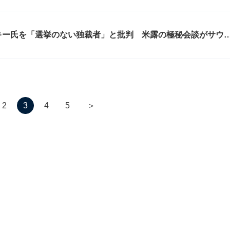
キー氏を「選挙のない独裁者」と批判 米露の極秘会談がサウ
＞
2
3
4
5