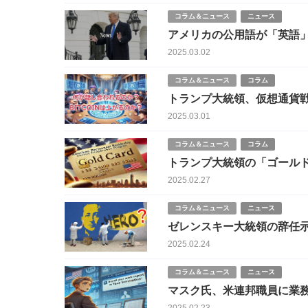
コラム＆ニュース
ニュース
アメリカの公用語が「英語
2025.03.02
コラム＆ニュース
コラム
トランプ大統領、仮想通貨
2025.03.01
コラム＆ニュース
コラム
トランプ大統領の「ゴールド
他国の永住権とも比較
2025.02.27
コラム＆ニュース
ニュース
ゼレンスキー大統領の辞任
2025.02.24
コラム＆ニュース
ニュース
マスク氏、米連邦職員に業