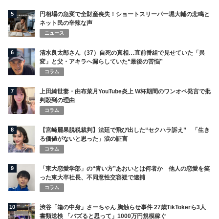
5
円相場の急変で全財産喪失！ショートスリーパー堀大輔の悲鳴と
ネット民の辛辣な声
ニュース
6
清水良太郎さん（37）自死の真相…直前番組で見せていた「異
変」と父・アキラへ漏らしていた“最後の苦悩”
コラム
7
上田綺世妻・由布菜月YouTube炎上 W杯期間のワンオペ発言で批
判殺到の理由
コラム
8
【宮崎麗果脱税裁判】法廷で飛び出した“セクハラ訴え” 「生き
る価値がないと思った」涙の証言
コラム
9
「東大恋愛学部」の“青い方”あおいとは何者か 他人の恋愛を笑
った東大卒社長、不同意性交容疑で逮捕
コラム
10
渋谷「箱の中身」さーちゃん 胸触らせ事件 27歳TikTokerら3人
書類送検 「バズると思って」1000万円規模稼ぐ