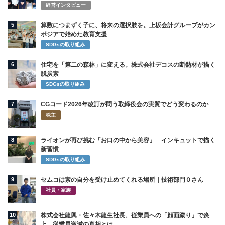
経営インタビュー
5
算数につまずく子に、将来の選択肢を。上坂会計グループがカン
ボジアで始めた教育支援
SDGsの取り組み
6
住宅を「第二の森林」に変える。株式会社デコスの断熱材が描く
脱炭素
SDGsの取り組み
7
CGコード2026年改訂が問う取締役会の実質でどう変わるのか
株主
8
ライオンが再び挑む「お口の中から美容」 インキュットで描く
新習慣
SDGsの取り組み
9
セムコは素の自分を受け止めてくれる場所｜技術部門０さん
社員・家族
10
株式会社龍興・佐々木龍生社長、従業員への「顔面蹴り」で炎
上 従業員激減の真相とは