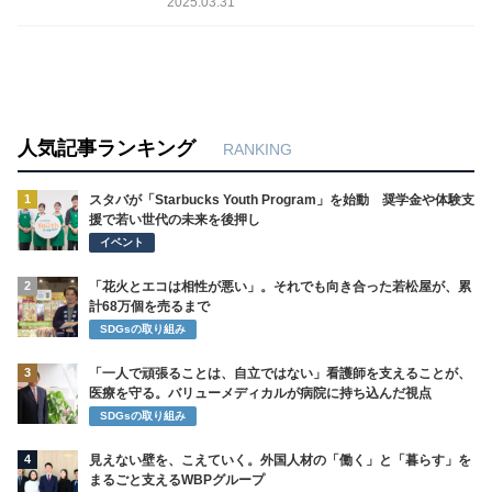
2025.03.31
業界構造
人気記事ランキング
RANKING
1
スタバが「Starbucks Youth Program」を始動 奨学金や体験支
援で若い世代の未来を後押し
イベント
2
「花火とエコは相性が悪い」。それでも向き合った若松屋が、累
計68万個を売るまで
SDGsの取り組み
3
「一人で頑張ることは、自立ではない」看護師を支えることが、
医療を守る。バリューメディカルが病院に持ち込んだ視点
SDGsの取り組み
4
見えない壁を、こえていく。外国人材の「働く」と「暮らす」を
まるごと支えるWBPグループ