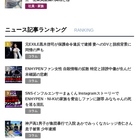
社員・家族
ニュース記事ランキング
RANKING
1
元EXILE黒木啓司が保護命令違反で逮捕 妻へのDVと脱税背景に
同情の声も
コラム
2
ENHYPENファン女性 自殺情報の拡散 特定と誹謗中傷が生んだ
未確認の悲劇
コラム
3
SNSインフルエンサーまぁくん Instagramストーリーで
ENHYPEN・NI-KIの家族を脅迫しファンに謝罪 みなちゃんの死
を巡る混乱
コラム
4
神戸高1男子が集団暴行で入院 あかでみっくなカレッジ杏仁さん
息子被害 少年逮捕
コラム