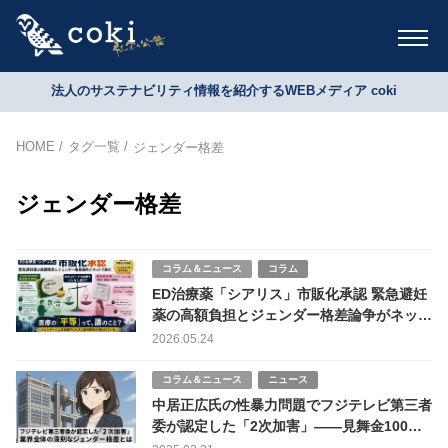
法人のサステナビリティ情報を紹介するWEBメディア coki
HOME
タグ一覧
ジェンダー格差
ジェンダー格差
コラム＆ニュース
コラム
ED治療薬「シアリス」市販化承認 緊急避妊
薬の高額負担とジェンダー格差論争がネット
で激化
2026.05.24
コラム＆ニュース
ニュース
中居正広氏の性暴力問題でフジテレビ第三者
委が認定した「2次加害」――見舞金100万
円・弁護士紹介・上司のハラスメントが示す