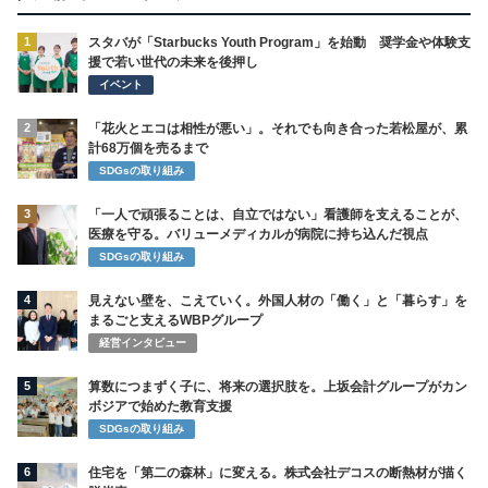
1
スタバが「Starbucks Youth Program」を始動 奨学金や体験支
援で若い世代の未来を後押し
イベント
2
「花火とエコは相性が悪い」。それでも向き合った若松屋が、累
計68万個を売るまで
SDGsの取り組み
3
「一人で頑張ることは、自立ではない」看護師を支えることが、
医療を守る。バリューメディカルが病院に持ち込んだ視点
SDGsの取り組み
4
見えない壁を、こえていく。外国人材の「働く」と「暮らす」を
まるごと支えるWBPグループ
経営インタビュー
5
算数につまずく子に、将来の選択肢を。上坂会計グループがカン
ボジアで始めた教育支援
SDGsの取り組み
6
住宅を「第二の森林」に変える。株式会社デコスの断熱材が描く