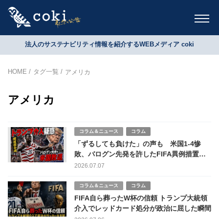
法人のサステナビリティ情報を紹介するWEBメディア coki
HOME
タグ一覧
アメリカ
アメリカ
コラム＆ニュース
コラム
「ずるしても負けた」の声も 米国1-4惨
敗、バログン先発を許したFIFA異例措置の
重すぎる代償
2026.07.07
コラム＆ニュース
コラム
FIFA自ら葬ったW杯の信頼 トランプ大統領
介入でレッドカード処分が政治に屈した瞬間