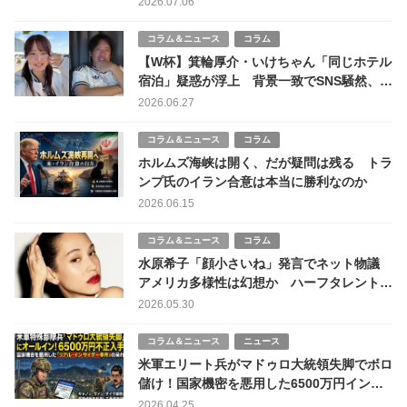
2026.07.06
コラム＆ニュース
コラム
【W杯】箕輪厚介・いけちゃん「同じホテル
宿泊」疑惑が浮上 背景一致でSNS騒然、不
倫報道から約1年で再び話題に
2026.06.27
コラム＆ニュース
コラム
ホルムズ海峡は開く、だが疑問は残る トラ
ンプ氏のイラン合意は本当に勝利なのか
2026.06.15
コラム＆ニュース
コラム
水原希子「顔小さいね」発言でネット物議
アメリカ多様性は幻想か ハーフタレントの
文化摩擦
2026.05.30
コラム＆ニュース
ニュース
米軍エリート兵がマドゥロ大統領失脚でボロ
儲け！国家機密を悪用した6500万円インサ
イダー事件
2026.04.25