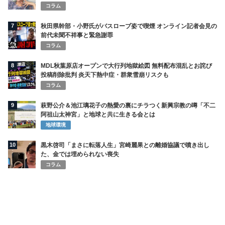
コラム
7
秋田県幹部・小野氏がバスローブ姿で喫煙 オンライン記者会見の
前代未聞不祥事と緊急謝罪
コラム
8
MDL秋葉原店オープンで大行列地獄絵図 無料配布混乱とお詫び
投稿削除批判 炎天下熱中症・群衆雪崩リスクも
コラム
9
萩野公介＆池江璃花子の熱愛の裏にチラつく新興宗教の噂「不二
阿祖山太神宮」と地球と共に生きる会とは
地球環境
10
黒木啓司「まさに転落人生」宮崎麗果との離婚協議で噴き出し
た、金では埋められない喪失
コラム