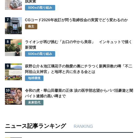
脱炭素
SDGsの取り組み
7
CGコード2026年改訂が問う取締役会の実質でどう変わるのか
株主
8
ライオンが再び挑む「お口の中から美容」 インキュットで描く
新習慣
SDGsの取り組み
9
萩野公介＆池江璃花子の熱愛の裏にチラつく新興宗教の噂「不二
阿祖山太神宮」と地球と共に生きる会とは
地球環境
10
令和の虎・華山田馨菜の正体 涙の医学部志望からパパ活豪遊と闇
バイト逮捕の黒い噂まで
未来世代
ニュース記事ランキング
RANKING