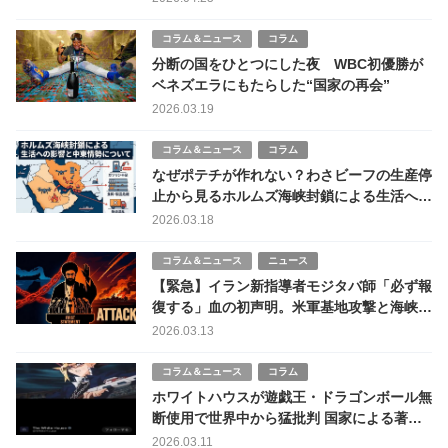
コラム＆ニュース
コラム
分断の国をひとつにした夜 WBC初優勝が
ベネズエラにもたらした“国家の再会”
2026.03.19
コラム＆ニュース
コラム
なぜポテチが作れない？わさビーフの生産停
止から見るホルムズ海峡封鎖による生活への
影響と中東情勢
2026.03.18
コラム＆ニュース
ニュース
【緊急】イラン新指導者モジタバ師「必ず報
復する」血の初声明。米軍基地攻撃と海峡封
鎖示唆で世界経済は崩壊の淵へ
2026.03.13
コラム＆ニュース
コラム
ホワイトハウスが遊戯王・ドラゴンボール無
断使用で世界中から猛批判 国家による著作
権侵害の衝撃事例
2026.03.11