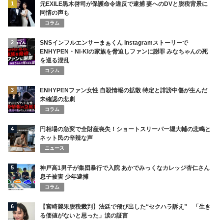
1
元EXILE黒木啓司が保護命令違反で逮捕 妻へのDVと脱税背景に
同情の声も
コラム
2
SNSインフルエンサーまぁくん Instagramストーリーで
ENHYPEN・NI-KIの家族を脅迫しファンに謝罪 みなちゃんの死
を巡る混乱
コラム
3
ENHYPENファン女性 自殺情報の拡散 特定と誹謗中傷が生んだ
未確認の悲劇
コラム
4
円相場の急変で全財産喪失！ショートスリーパー堀大輔の悲鳴と
ネット民の辛辣な声
ニュース
5
神戸高1男子が集団暴行で入院 あかでみっくなカレッジ杏仁さん
息子被害 少年逮捕
コラム
6
【宮崎麗果脱税裁判】法廷で飛び出した“セクハラ訴え” 「生き
る価値がないと思った」涙の証言