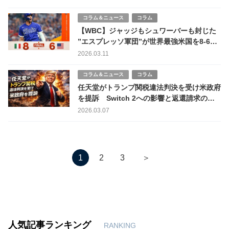
コラム＆ニュース
コラム
【WBC】ジャッジもシュワーバーも封じた
”エスプレッソ軍団”が世界最強米国を8-6撃
破しアメリカは首位通過逃す史上最大の下克
2026.03.11
上
コラム＆ニュース
コラム
任天堂がトランプ関税違法判決を受け米政府
を提訴 Switch 2への影響と返還請求の全
貌
2026.03.07
＞
1
2
3
人気記事ランキング
RANKING