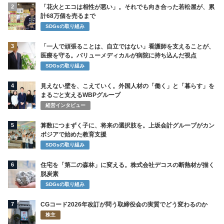
2
「花火とエコは相性が悪い」。それでも向き合った若松屋が、累
計68万個を売るまで
SDGsの取り組み
3
「一人で頑張ることは、自立ではない」看護師を支えることが、
医療を守る。バリューメディカルが病院に持ち込んだ視点
SDGsの取り組み
4
見えない壁を、こえていく。外国人材の「働く」と「暮らす」を
まるごと支えるWBPグループ
経営インタビュー
5
算数につまずく子に、将来の選択肢を。上坂会計グループがカン
ボジアで始めた教育支援
SDGsの取り組み
6
住宅を「第二の森林」に変える。株式会社デコスの断熱材が描く
脱炭素
SDGsの取り組み
7
CGコード2026年改訂が問う取締役会の実質でどう変わるのか
株主