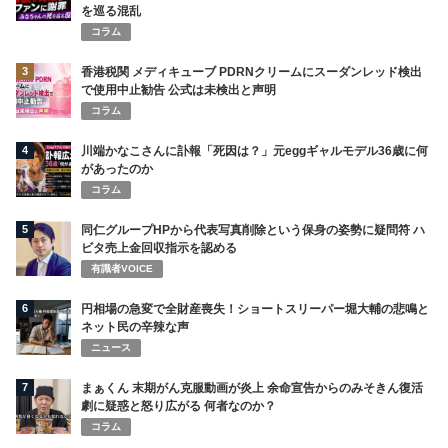
を巡る混乱
コラム
3
香港税関 メディキューブ PDRNクリームにスーダンレッド検出
で使用中止勧告 公式は未検出と声明
コラム
4
川端かなこさんに訃報「死因は？」元eggギャルモデル36歳に何
があったのか
コラム
5
同仁グループHPから代表写真削除という保身の姿勢に疑問符 ハ
ビタ売上金回収指示を認める
有識者VOICE
6
円相場の急変で全財産喪失！ショートスリーパー堀大輔の悲鳴と
ネット民の辛辣な声
ニュース
7
まぁくん 末期がん克服動画が炎上 余命宣告からのみそきん復活
劇に疑惑と怒り広がる 何者なのか？
コラム