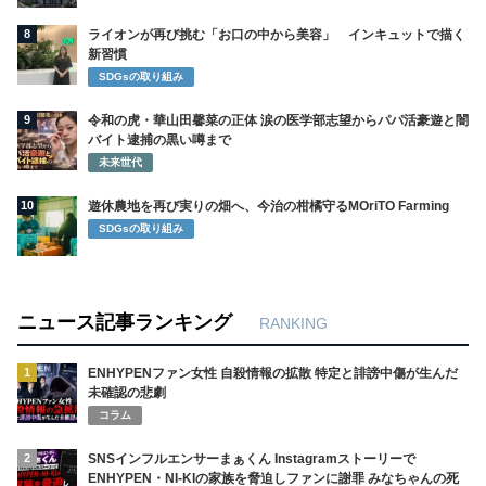
8
ライオンが再び挑む「お口の中から美容」 インキュットで描く
新習慣
SDGsの取り組み
9
令和の虎・華山田馨菜の正体 涙の医学部志望からパパ活豪遊と闇
バイト逮捕の黒い噂まで
未来世代
10
遊休農地を再び実りの畑へ、今治の柑橘守るMOriTO Farming
SDGsの取り組み
ニュース記事ランキング
RANKING
1
ENHYPENファン女性 自殺情報の拡散 特定と誹謗中傷が生んだ
未確認の悲劇
コラム
2
SNSインフルエンサーまぁくん Instagramストーリーで
ENHYPEN・NI-KIの家族を脅迫しファンに謝罪 みなちゃんの死