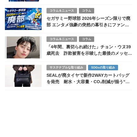
があった？
コラム＆ニュース
コラム
セガサミー野球部 2026年シーズン限りで廃
部 エンタメ強豪の突然の幕引きにファン衝
撃
コラム＆ニュース
コラム
「4年間、裏切られ続けた」チョン・ウヌ39
歳死去 詐欺被害を示唆した最後のメッセー
ジ
サステナブルな取り組み
SDGsの取り組み
SEALが廃タイヤで新作2WAYカートバッグ
を発売 耐水・大容量・CO₂削減が揃う“最
強アップサイクル”