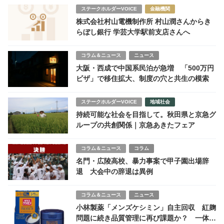
ステークホルダーVOICE
金融機関
株式会社村山電機制作所 村山潤さんからき
らぼし銀行 学芸大学駅前支店さんへ
コラム＆ニュース
ニュース
大阪・西成で中国系民泊が急増 「500万円
ビザ」で移住拡大、制度の穴と共生の模索
ステークホルダーVOICE
地域社会
持続可能な社会を目指して。秋田県と京急グ
ループの共創関係｜京急あきたフェア
コラム＆ニュース
コラム
名門・広陵高校、暴力事案で甲子園出場辞
退 大会中の辞退は異例
コラム＆ニュース
ニュース
小林製薬「メンズケシミン」自主回収 紅麹
問題に続き品質管理に再び課題か？ 一体何