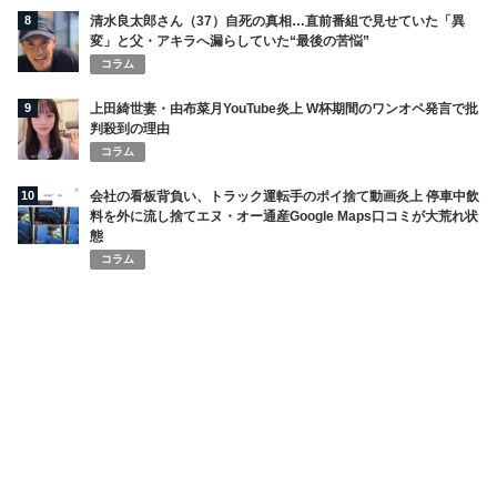
8
清水良太郎さん（37）自死の真相…直前番組で見せていた「異
変」と父・アキラへ漏らしていた“最後の苦悩”
コラム
9
上田綺世妻・由布菜月YouTube炎上 W杯期間のワンオペ発言で批
判殺到の理由
コラム
10
会社の看板背負い、トラック運転手のポイ捨て動画炎上 停車中飲
料を外に流し捨てエヌ・オー通産Google Maps口コミが大荒れ状
態
コラム