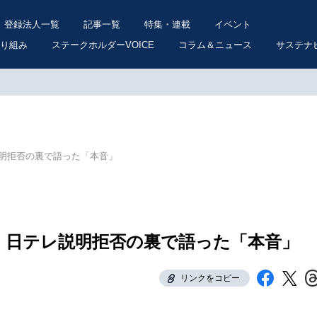
登録法人一覧
記事一覧
特集・連載
イベント
り組み
ステークホルダーVOICE
コラム＆ニュース
サステナ
明拒否の裏で語った「本音」
 日テレ説明拒否の裏で語った「本音」
リンクをコピー