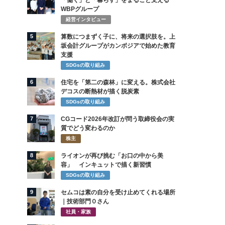
「働く」と「暮らす」をまるごと支える
WBPグループ
経営インタビュー
5
算数につまずく子に、将来の選択肢を。上
坂会計グループがカンボジアで始めた教育
支援
SDGsの取り組み
6
住宅を「第二の森林」に変える。株式会社
デコスの断熱材が描く脱炭素
SDGsの取り組み
7
CGコード2026年改訂が問う取締役会の実
質でどう変わるのか
株主
8
ライオンが再び挑む「お口の中から美
容」 インキュットで描く新習慣
SDGsの取り組み
9
セムコは素の自分を受け止めてくれる場所
｜技術部門０さん
社員・家族