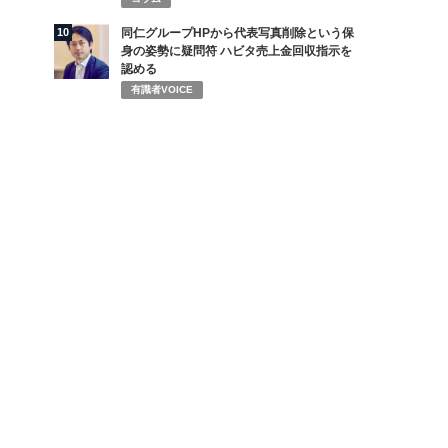
10
同仁グループHPから代表写真削除という保
身の姿勢に疑問符 ハビタ売上金回収指示を
認める
有識者VOICE