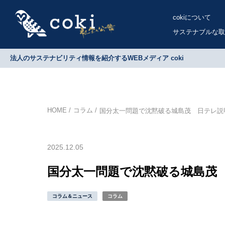
cokiについて
サステナブルな取
法人のサステナビリティ情報を紹介するWEBメディア coki
HOME
コラム
国分太一問題で沈黙破る城島茂 日テレ説
2025.12.05
国分太一問題で沈黙破る城島茂
コラム＆ニュース
コラム