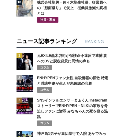
10
株式会社龍興・佐々木龍生社長、従業員へ
の「顔面蹴り」で炎上 従業員激減の真相
とは
社員・家族
ニュース記事ランキング
RANKING
1
元EXILE黒木啓司が保護命令違反で逮捕 妻
へのDVと脱税背景に同情の声も
コラム
2
ENHYPENファン女性 自殺情報の拡散 特定
と誹謗中傷が生んだ未確認の悲劇
コラム
3
SNSインフルエンサーまぁくん Instagram
ストーリーでENHYPEN・NI-KIの家族を脅
迫しファンに謝罪 みなちゃんの死を巡る混
乱
コラム
4
神戸高1男子が集団暴行で入院 あかでみっ