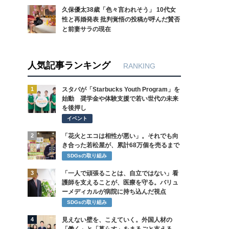
久保優太38歳「色々言われそう」 10代女
性と再婚発表 批判覚悟の投稿が呼んだ賛否
と前妻サラの現在
人気記事ランキング
RANKING
1
スタバが「Starbucks Youth Program」を
始動 奨学金や体験支援で若い世代の未来
を後押し
イベント
2
「花火とエコは相性が悪い」。それでも向
き合った若松屋が、累計68万個を売るまで
SDGsの取り組み
3
「一人で頑張ることは、自立ではない」看
護師を支えることが、医療を守る。バリュ
ーメディカルが病院に持ち込んだ視点
SDGsの取り組み
4
見えない壁を、こえていく。外国人材の