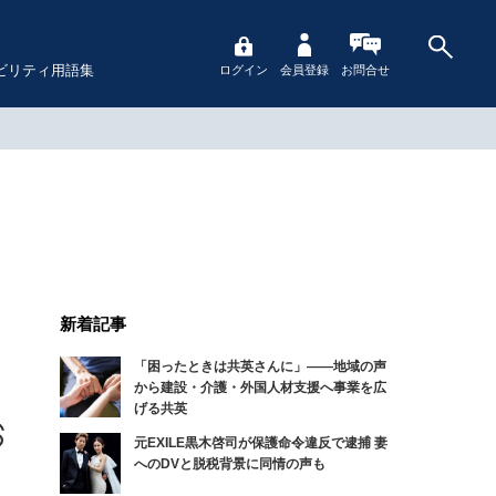
ビリティ用語集
ログイン
会員登録
お問合せ
新着記事
「困ったときは共英さんに」――地域の声
から建設・介護・外国人材支援へ事業を広
げる共英
元EXILE黒木啓司が保護命令違反で逮捕 妻
へのDVと脱税背景に同情の声も