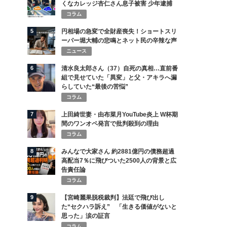
くなカレッジ杏仁さん息子被害 少年逮捕
コラム
5
円相場の急変で全財産喪失！ショートスリ
ーパー堀大輔の悲鳴とネット民の辛辣な声
ニュース
6
清水良太郎さん（37）自死の真相…直前番
組で見せていた「異変」と父・アキラへ漏
らしていた“最後の苦悩”
コラム
7
上田綺世妻・由布菜月YouTube炎上 W杯期
間のワンオペ発言で批判殺到の理由
コラム
8
みんなで大家さん 約2881億円の債務超過
高配当7％に飛びついた2500人の背景と広
告責任論
コラム
9
【宮崎麗果脱税裁判】法廷で飛び出し
た“セクハラ訴え” 「生きる価値がないと
思った」涙の証言
コラム