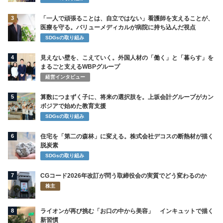
3
「一人で頑張ることは、自立ではない」看護師を支えることが、
医療を守る。バリューメディカルが病院に持ち込んだ視点
SDGsの取り組み
4
見えない壁を、こえていく。外国人材の「働く」と「暮らす」を
まるごと支えるWBPグループ
経営インタビュー
5
算数につまずく子に、将来の選択肢を。上坂会計グループがカン
ボジアで始めた教育支援
SDGsの取り組み
6
住宅を「第二の森林」に変える。株式会社デコスの断熱材が描く
脱炭素
SDGsの取り組み
7
CGコード2026年改訂が問う取締役会の実質でどう変わるのか
株主
8
ライオンが再び挑む「お口の中から美容」 インキュットで描く
新習慣