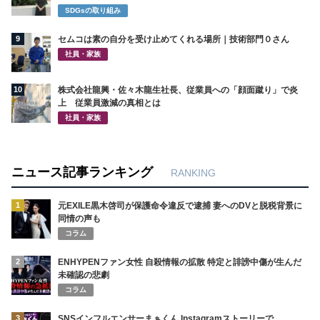
SDGsの取り組み
9
セムコは素の自分を受け止めてくれる場所｜技術部門０さん
社員・家族
10
株式会社龍興・佐々木龍生社長、従業員への「顔面蹴り」で炎
上 従業員激減の真相とは
社員・家族
ニュース記事ランキング
RANKING
1
元EXILE黒木啓司が保護命令違反で逮捕 妻へのDVと脱税背景に
同情の声も
コラム
2
ENHYPENファン女性 自殺情報の拡散 特定と誹謗中傷が生んだ
未確認の悲劇
コラム
3
SNSインフルエンサーまぁくん Instagramストーリーで