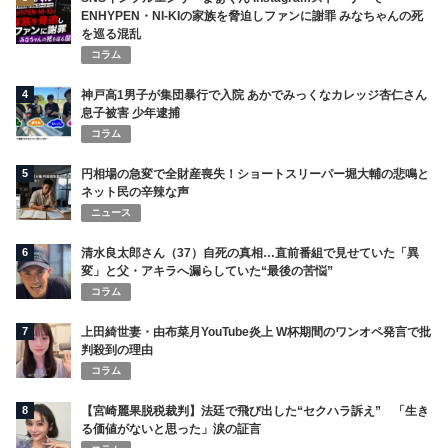
ENHYPEN・NI-KIの家族を脅迫しファンに謝罪 みなちゃんの死
を巡る混乱
コラム
4
神戸高1男子が集団暴行で入院 あかでみっくなカレッジ杏仁さん
息子被害 少年逮捕
コラム
5
円相場の急変で全財産喪失！ショートスリーパー堀大輔の悲鳴と
ネット民の辛辣な声
ニュース
6
清水良太郎さん（37）自死の真相…直前番組で見せていた「異
変」と父・アキラへ漏らしていた“最後の苦悩”
コラム
7
上田綺世妻・由布菜月YouTube炎上 W杯期間のワンオペ発言で批
判殺到の理由
コラム
8
【宮崎麗果脱税裁判】法廷で飛び出した“セクハラ訴え” 「生き
る価値がないと思った」涙の証言