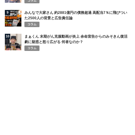
コラム
9
みんなで大家さん 約2881億円の債務超過 高配当7％に飛びつい
た2500人の背景と広告責任論
コラム
10
まぁくん 末期がん克服動画が炎上 余命宣告からのみそきん復活
劇に疑惑と怒り広がる 何者なのか？
コラム