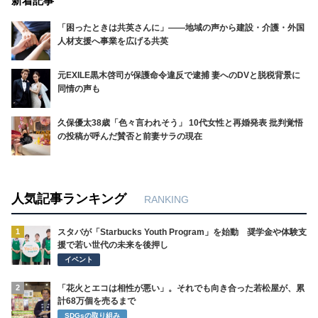
新着記事
「困ったときは共英さんに」――地域の声から建設・介護・外国
人材支援へ事業を広げる共英
元EXILE黒木啓司が保護命令違反で逮捕 妻へのDVと脱税背景に
同情の声も
久保優太38歳「色々言われそう」 10代女性と再婚発表 批判覚悟
の投稿が呼んだ賛否と前妻サラの現在
人気記事ランキング
RANKING
1
スタバが「Starbucks Youth Program」を始動 奨学金や体験支
援で若い世代の未来を後押し
イベント
2
「花火とエコは相性が悪い」。それでも向き合った若松屋が、累
計68万個を売るまで
SDGsの取り組み