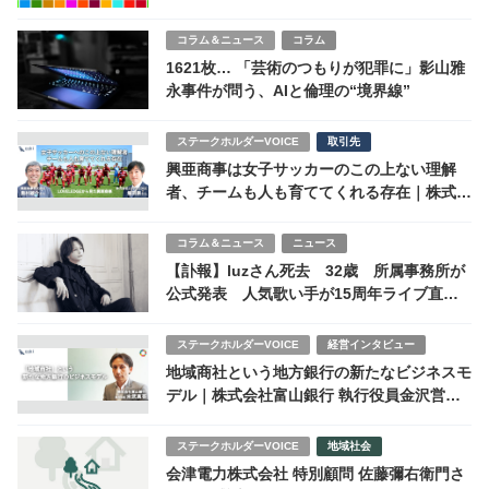
21日開催
コラム＆ニュース
コラム
1621枚… 「芸術のつもりが犯罪に」影山雅
永事件が問う、AIと倫理の“境界線”
ステークホルダーVOICE
取引先
興亜商事は女子サッカーのこの上ない理解
者、チームも人も育ててくれる存在｜株式会
社LOVELEDGEから見た興亜商事株式会社
コラム＆ニュース
ニュース
【訃報】luzさん死去 32歳 所属事務所が
公式発表 人気歌い手が15周年ライブ直前
で急逝
ステークホルダーVOICE
経営インタビュー
地域商社という地方銀行の新たなビジネスモ
デル｜株式会社富山銀行 執行役員金沢営業
部長 末武真吾さん
ステークホルダーVOICE
地域社会
会津電力株式会社 特別顧問 佐藤彌右衛門さ