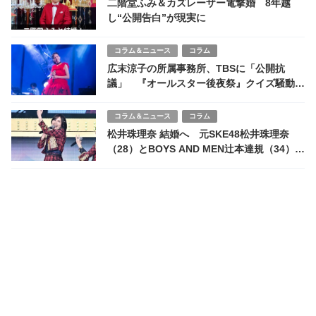
二階堂ふみ＆カズレーザー電撃婚 8年越
し“公開告白”が現実に
コラム＆ニュース
コラム
広末涼子の所属事務所、TBSに「公開抗
議」 『オールスター後夜祭』クイズ騒動が
映す“芸能界の力関係”の変化
コラム＆ニュース
コラム
松井珠理奈 結婚へ 元SKE48松井珠理奈
（28）とBOYS AND MEN辻本達規（34）
東海発アイドル同士の選択