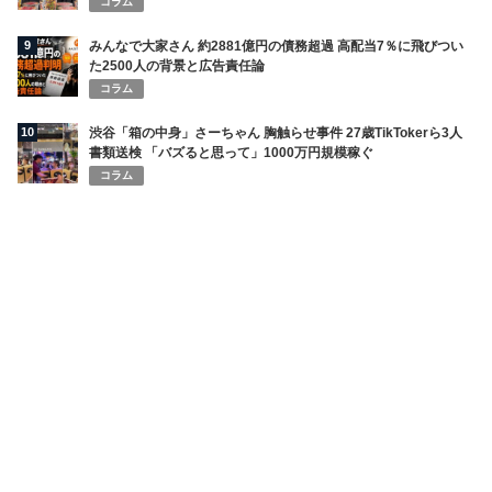
コラム
9
みんなで大家さん 約2881億円の債務超過 高配当7％に飛びつい
た2500人の背景と広告責任論
コラム
10
渋谷「箱の中身」さーちゃん 胸触らせ事件 27歳TikTokerら3人
書類送検 「バズると思って」1000万円規模稼ぐ
コラム