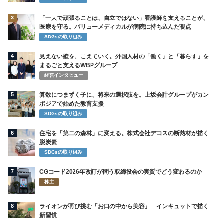
3
「一人で頑張ることは、自立ではない」看護師を支えることが、
医療を守る。バリューメディカルが病院に持ち込んだ視点
SDGsの取り組み
4
見えない壁を、こえていく。外国人材の「働く」と「暮らす」を
まるごと支えるWBPグループ
経営インタビュー
5
算数につまずく子に、将来の選択肢を。上坂会計グループがカン
ボジアで始めた教育支援
SDGsの取り組み
6
住宅を「第二の森林」に変える。株式会社デコスの断熱材が描く
脱炭素
SDGsの取り組み
7
CGコード2026年改訂が問う取締役会の実質でどう変わるのか
株主
8
ライオンが再び挑む「お口の中から美容」 インキュットで描く
新習慣