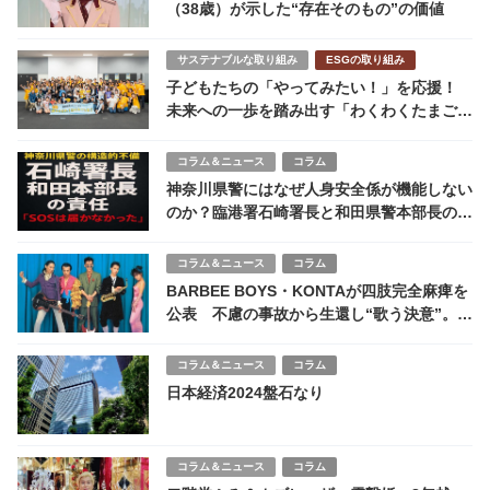
（38歳）が示した“存在そのもの”の価値
サステナブルな取り組み
ESGの取り組み
子どもたちの「やってみたい！」を応援！
未来への一歩を踏み出す「わくわくたまごプ
ロジェクト」始動
コラム＆ニュース
コラム
神奈川県警にはなぜ人身安全係が機能しない
のか？臨港署石崎署長と和田県警本部長の構
造責任
コラム＆ニュース
コラム
BARBEE BOYS・KONTAが四肢完全麻痺を
公表 不慮の事故から生還し“歌う決意”。新
体制4PEACEへ
コラム＆ニュース
コラム
日本経済2024盤石なり
コラム＆ニュース
コラム