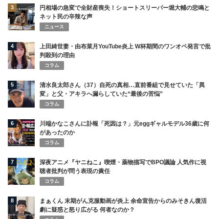
3
円相場の急変で全財産喪失！ショートスリーパー堀大輔の悲鳴と
ネット民の辛辣な声
ニュース
4
上田綺世妻・由布菜月YouTube炎上 W杯期間のワンオペ発言で批
判殺到の理由
コラム
5
清水良太郎さん（37）自死の真相…直前番組で見せていた「異
変」と父・アキラへ漏らしていた“最後の苦悩”
コラム
6
川端かなこさんに訃報「死因は？」元eggギャルモデル36歳に何
があったのか
コラム
7
深夜アニメ『ヤニねこ』喫煙・薬物描写でBPO議論 人気作に視
聴者批判が問う表現の責任
コラム
8
まぁくん 末期がん克服動画が炎上 余命宣告からのみそきん復活
劇に疑惑と怒り広がる 何者なのか？