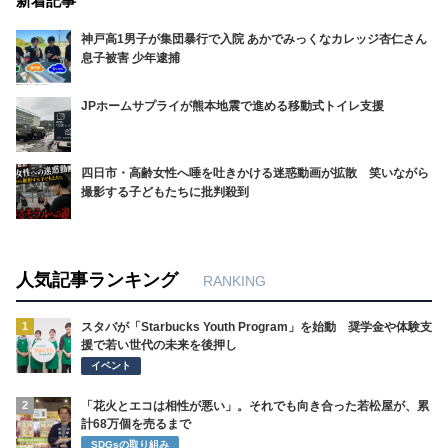
新着記事
神戸高1男子が集団暴行で入院 あかでみっくなカレッジ杏仁さん
息子被害 少年逮捕
JPホームサプライが熊本地震で進める移動式トイレ支援
四日市・高齢女性へ唾を吐きかける迷惑動画が拡散 笑いながら
撮影する子どもたちに批判殺到
人気記事ランキング
RANKING
1
スタバが「Starbucks Youth Program」を始動 奨学金や体験支
援で若い世代の未来を後押し
イベント
2
「花火とエコは相性が悪い」。それでも向き合った若松屋が、累
計68万個を売るまで
SDGsの取り組み