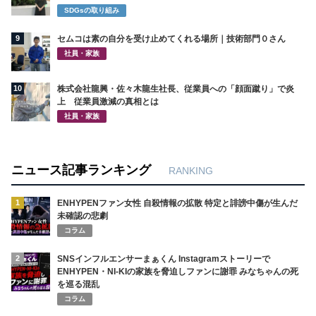
SDGsの取り組み
9
セムコは素の自分を受け止めてくれる場所｜技術部門０さん
社員・家族
10
株式会社龍興・佐々木龍生社長、従業員への「顔面蹴り」で炎
上 従業員激減の真相とは
社員・家族
ニュース記事ランキング
RANKING
1
ENHYPENファン女性 自殺情報の拡散 特定と誹謗中傷が生んだ
未確認の悲劇
コラム
2
SNSインフルエンサーまぁくん Instagramストーリーで
ENHYPEN・NI-KIの家族を脅迫しファンに謝罪 みなちゃんの死
を巡る混乱
コラム