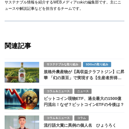
サステナブル情報を紹介するWEBメディアcokiの編集部です。主にニ
ュースや解説記事などを担当するチームです。
関連記事
サステナブルな取り組み
SDGsの取り組み
規格外農産物が【高収益クラフトジン】に昇
華 「幻の茶豆」で実現する【生産者所得向
上】と【サステナブル農業戦略】
コラム＆ニュース
ニュース
ビットコイン現物ETF、過去最大の1500億
円流出！なぜ？ビットコインETFの今後は？
コラム＆ニュース
コラム
流行語大賞に異例の個人名 ひょうろく