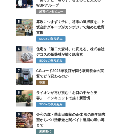
「働く」と「暮らす」をまるごと支える
WBPグループ
経営インタビュー
5
算数につまずく子に、将来の選択肢を。上
坂会計グループがカンボジアで始めた教育
支援
SDGsの取り組み
6
住宅を「第二の森林」に変える。株式会社
デコスの断熱材が描く脱炭素
SDGsの取り組み
7
CGコード2026年改訂が問う取締役会の実
質でどう変わるのか
株主
8
ライオンが再び挑む「お口の中から美
容」 インキュットで描く新習慣
SDGsの取り組み
9
令和の虎・華山田馨菜の正体 涙の医学部志
望からパパ活豪遊と闇バイト逮捕の黒い噂
まで
未来世代