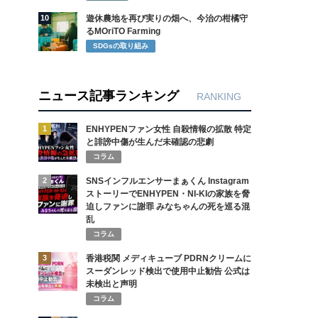
10
遊休農地を再び実りの畑へ、今治の柑橘守
るMOriTO Farming
SDGsの取り組み
ニュース記事ランキング
RANKING
1
ENHYPENファン女性 自殺情報の拡散 特定
と誹謗中傷が生んだ未確認の悲劇
コラム
2
SNSインフルエンサーまぁくん Instagram
ストーリーでENHYPEN・NI-KIの家族を脅
迫しファンに謝罪 みなちゃんの死を巡る混
乱
コラム
3
香港税関 メディキューブ PDRNクリームに
スーダンレッド検出で使用中止勧告 公式は
未検出と声明
コラム