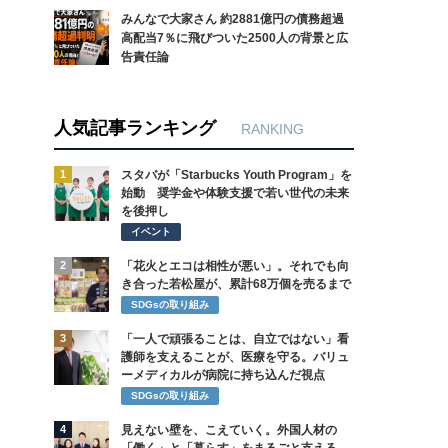
みんなで大家さん 約2881億円の債務超過
高配当7％に飛びついた2500人の背景と広
告責任論
人気記事ランキング
RANKING
1
スタバが「Starbucks Youth Program」を
始動 奨学金や体験支援で若い世代の未来
を後押し
イベント
2
「花火とエコは相性が悪い」。それでも向
き合った若松屋が、累計68万個を売るまで
SDGsの取り組み
3
「一人で頑張ることは、自立ではない」看
護師を支えることが、医療を守る。バリュ
ーメディカルが病院に持ち込んだ視点
SDGsの取り組み
4
見えない壁を、こえていく。外国人材の