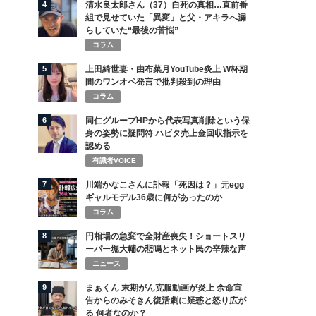
4
清水良太郎さん（37）自死の真相…直前番
組で見せていた「異変」と父・アキラへ漏
らしていた“最後の苦悩”
コラム
5
上田綺世妻・由布菜月YouTube炎上 W杯期
間のワンオペ発言で批判殺到の理由
コラム
6
同仁グループHPから代表写真削除という保
身の姿勢に疑問符 ハビタ売上金回収指示を
認める
有識者VOICE
7
川端かなこさんに訃報「死因は？」元egg
ギャルモデル36歳に何があったのか
コラム
8
円相場の急変で全財産喪失！ショートスリ
ーパー堀大輔の悲鳴とネット民の辛辣な声
ニュース
9
まぁくん 末期がん克服動画が炎上 余命宣
告からのみそきん復活劇に疑惑と怒り広が
る 何者なのか？