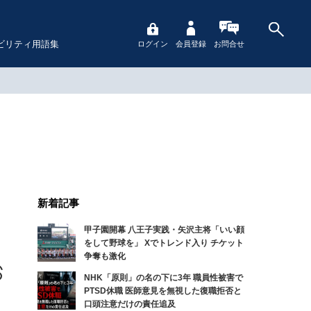
ビリティ用語集
ログイン
会員登録
お問合せ
新着記事
甲子園開幕 八王子実践・矢沢主将「いい顔
をして野球を」 Xでトレンド入り チケット
争奪も激化
NHK「原則」の名の下に3年 職員性被害で
PTSD休職 医師意見を無視した復職拒否と
口頭注意だけの責任追及