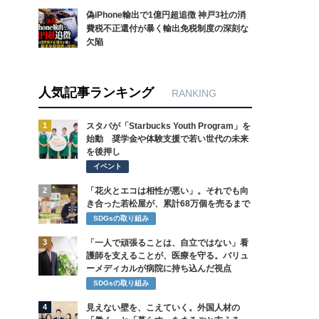
偽iPhone輸出で1億円超追徴 神戸3社の消
費税不正還付が暴く輸出免税制度の深刻な
欠陥
人気記事ランキング
RANKING
1
スタバが「Starbucks Youth Program」を
始動 奨学金や体験支援で若い世代の未来
を後押し
イベント
2
「花火とエコは相性が悪い」。それでも向
き合った若松屋が、累計68万個を売るまで
SDGsの取り組み
3
「一人で頑張ることは、自立ではない」看
護師を支えることが、医療を守る。バリュ
ーメディカルが病院に持ち込んだ視点
SDGsの取り組み
4
見えない壁を、こえていく。外国人材の