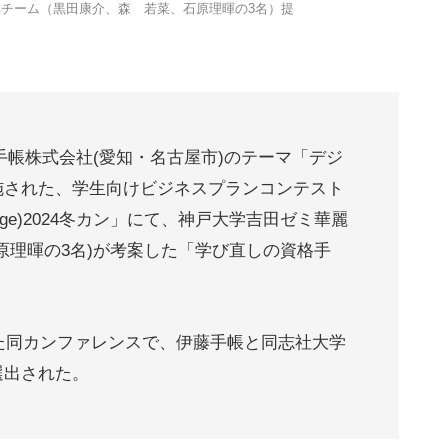
チーム（黒田康介、森 若菜、石原理暉の3名）提
手帳株式会社(愛知・名古屋市)のテーマ「デジ
施された、学生向けビジネスプランコンテスト
n College)2024冬カン」にて、神戸大学吉田ゼミ華麗
原理暉の3名)が考案した「学び直しの資格手
れた同カンファレンスで、伊藤手帳と同志社大学
選出された。