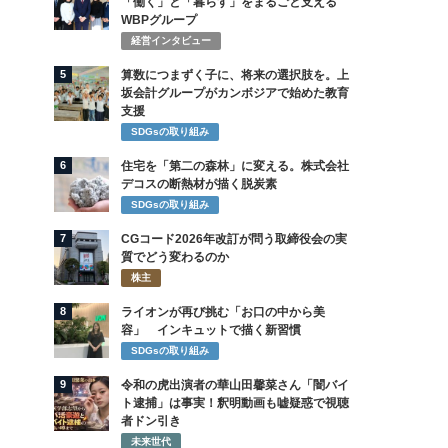
「働く」と「暮らす」をまるごと支える
WBPグループ
経営インタビュー
5
算数につまずく子に、将来の選択肢を。上
坂会計グループがカンボジアで始めた教育
支援
SDGsの取り組み
6
住宅を「第二の森林」に変える。株式会社
デコスの断熱材が描く脱炭素
SDGsの取り組み
7
CGコード2026年改訂が問う取締役会の実
質でどう変わるのか
株主
8
ライオンが再び挑む「お口の中から美
容」 インキュットで描く新習慣
SDGsの取り組み
9
令和の虎出演者の華山田馨菜さん「闇バイ
ト逮捕」は事実！釈明動画も嘘疑惑で視聴
者ドン引き
未来世代