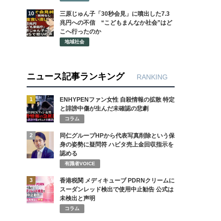
10
三原じゅん子「30秒会見」に噴出した7.3
兆円への不信 “こどもまんなか社会”はど
こへ行ったのか
地域社会
ニュース記事ランキング
RANKING
1
ENHYPENファン女性 自殺情報の拡散 特定
と誹謗中傷が生んだ未確認の悲劇
コラム
2
同仁グループHPから代表写真削除という保
身の姿勢に疑問符 ハビタ売上金回収指示を
認める
有識者VOICE
3
香港税関 メディキューブ PDRNクリームに
スーダンレッド検出で使用中止勧告 公式は
未検出と声明
コラム