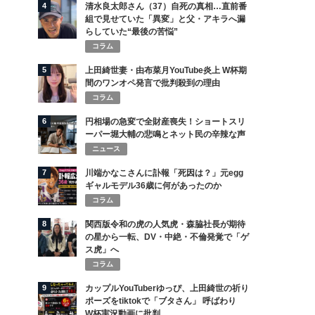
4
清水良太郎さん（37）自死の真相…直前番
組で見せていた「異変」と父・アキラへ漏
らしていた“最後の苦悩”
コラム
5
上田綺世妻・由布菜月YouTube炎上 W杯期
間のワンオペ発言で批判殺到の理由
コラム
6
円相場の急変で全財産喪失！ショートスリ
ーパー堀大輔の悲鳴とネット民の辛辣な声
ニュース
7
川端かなこさんに訃報「死因は？」元egg
ギャルモデル36歳に何があったのか
コラム
8
関西版令和の虎の人気虎・森脇社長が期待
の星から一転、DV・中絶・不倫発覚で「ゲ
ス虎」へ
コラム
9
カップルYouTuberゆっぴ、上田綺世の祈り
ポーズをtiktokで「ブタさん」 呼ばわり
W杯実況動画に批判