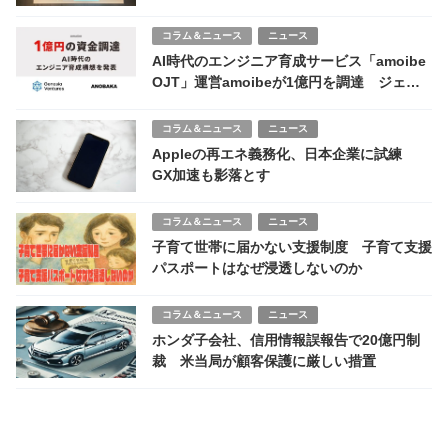
締役の課題
コラム＆ニュース
ニュース
AI時代のエンジニア育成サービス「amoibe
OJT」運営amoibeが1億円を調達 ジェネ
シア・ANOBAKAらが出資
コラム＆ニュース
ニュース
Appleの再エネ義務化、日本企業に試練
GX加速も影落とす
コラム＆ニュース
ニュース
子育て世帯に届かない支援制度 子育て支援
パスポートはなぜ浸透しないのか
コラム＆ニュース
ニュース
ホンダ子会社、信用情報誤報告で20億円制
裁 米当局が顧客保護に厳しい措置