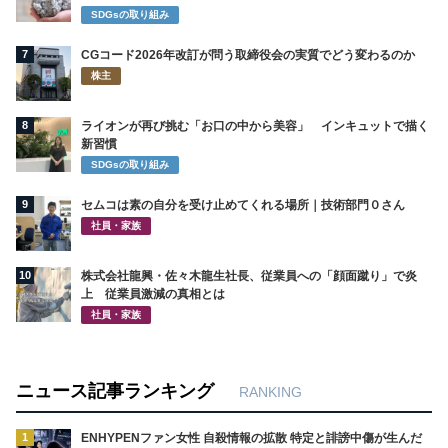
SDGsの取り組み
7
CGコード2026年改訂が問う取締役会の実質でどう変わるのか
株主
8
ライオンが再び挑む「お口の中から美容」 インキュットで描く
新習慣
SDGsの取り組み
9
セムコは素の自分を受け止めてくれる場所｜技術部門０さん
社員・家族
10
株式会社龍興・佐々木龍生社長、従業員への「顔面蹴り」で炎
上 従業員激減の真相とは
社員・家族
ニュース記事ランキング
RANKING
1
ENHYPENファン女性 自殺情報の拡散 特定と誹謗中傷が生んだ