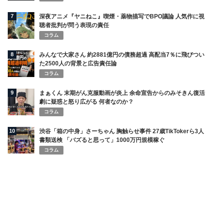
7
深夜アニメ『ヤニねこ』喫煙・薬物描写でBPO議論 人気作に視
聴者批判が問う表現の責任
コラム
8
みんなで大家さん 約2881億円の債務超過 高配当7％に飛びつい
た2500人の背景と広告責任論
コラム
9
まぁくん 末期がん克服動画が炎上 余命宣告からのみそきん復活
劇に疑惑と怒り広がる 何者なのか？
コラム
10
渋谷「箱の中身」さーちゃん 胸触らせ事件 27歳TikTokerら3人
書類送検 「バズると思って」1000万円規模稼ぐ
コラム