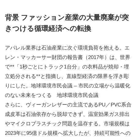
背景 ファッション産業の大量廃棄が突
きつける循環経済への転換
アパレル業界は石油産業に次ぐ環境負荷を抱える。エ
レン・マッカーサー財団の報告書（2017年）は、世界
で**「1秒ごとにトラック1台分」の衣料品が焼却・埋
立処分される**と指摘し、直線型経済の限界を浮き彫
りにした。​地球環境市民会議 – 市民の立場から温暖化
のない未来をつくる 地球環境市民会議
さらに、ヴィーガンレザーの主流であるPU／PVC系合
成皮革は石油依存から脱却できず、温室効果ガス排出
やマイクロプラスチック問題を温存する。市場規模は
2023年に95億ドル規模へ拡大したが、持続可能性への