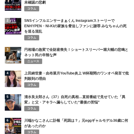
未確認の悲劇
コラム
2
SNSインフルエンサーまぁくん Instagramストーリーで
ENHYPEN・NI-KIの家族を脅迫しファンに謝罪 みなちゃんの死
を巡る混乱
コラム
3
円相場の急変で全財産喪失！ショートスリーパー堀大輔の悲鳴と
ネット民の辛辣な声
ニュース
4
上田綺世妻・由布菜月YouTube炎上 W杯期間のワンオペ発言で批
判殺到の理由
コラム
5
清水良太郎さん（37）自死の真相…直前番組で見せていた「異
変」と父・アキラへ漏らしていた“最後の苦悩”
コラム
6
川端かなこさんに訃報「死因は？」元eggギャルモデル36歳に何
があったのか
コラム