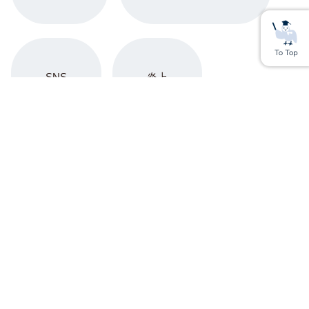
SNS
炎上
Youtube
アップサイクル
上場企業
YouTuber
SX（サステナビリティ・トランスフォーメーショ
ン）