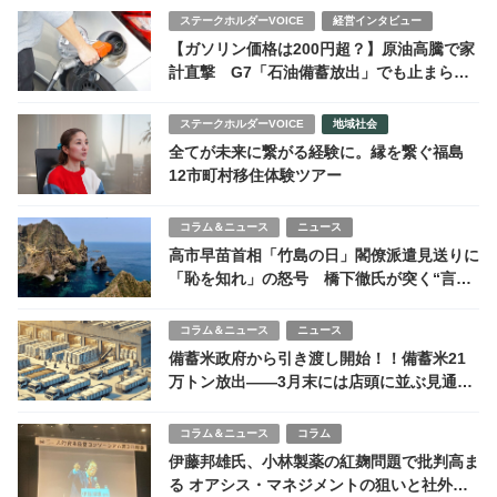
ステークホルダーVOICE
経営インタビュー
【ガソリン価格は200円超？】原油高騰で家
計直撃 G7「石油備蓄放出」でも止まらな
い値上げ連鎖
ステークホルダーVOICE
地域社会
全てが未来に繋がる経験に。縁を繋ぐ福島
12市町村移住体験ツアー
コラム＆ニュース
ニュース
高市早苗首相「竹島の日」閣僚派遣見送りに
「恥を知れ」の怒号 橋下徹氏が突く“言行
不一致”と安倍晋三元首相との決定的な差
コラム＆ニュース
ニュース
備蓄米政府から引き渡し開始！！備蓄米21
万トン放出――3月末には店頭に並ぶ見通
し、市場は安定するのか？
コラム＆ニュース
コラム
伊藤邦雄氏、小林製薬の紅麹問題で批判高ま
る オアシス・マネジメントの狙いと社外取