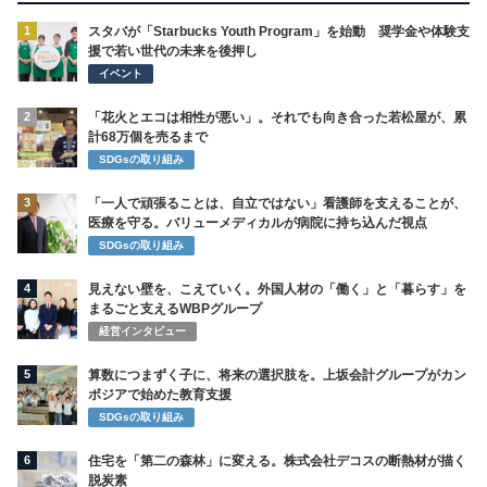
1
スタバが「Starbucks Youth Program」を始動 奨学金や体験支
援で若い世代の未来を後押し
イベント
2
「花火とエコは相性が悪い」。それでも向き合った若松屋が、累
計68万個を売るまで
SDGsの取り組み
3
「一人で頑張ることは、自立ではない」看護師を支えることが、
医療を守る。バリューメディカルが病院に持ち込んだ視点
SDGsの取り組み
4
見えない壁を、こえていく。外国人材の「働く」と「暮らす」を
まるごと支えるWBPグループ
経営インタビュー
5
算数につまずく子に、将来の選択肢を。上坂会計グループがカン
ボジアで始めた教育支援
SDGsの取り組み
6
住宅を「第二の森林」に変える。株式会社デコスの断熱材が描く
脱炭素