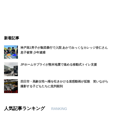
新着記事
神戸高1男子が集団暴行で入院 あかでみっくなカレッジ杏仁さん
息子被害 少年逮捕
JPホームサプライが熊本地震で進める移動式トイレ支援
四日市・高齢女性へ唾を吐きかける迷惑動画が拡散 笑いながら
撮影する子どもたちに批判殺到
人気記事ランキング
RANKING