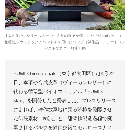
EUMIS skinシリーズの一つ、人参の廃棄を使用した「Carrot skin」に
植物性プラスチックのハンドルを用いたバッグ（試作品）。フードコン
ポストで丸ごと堆肥可能
EUMIS biomaterials（東京都大田区）は4月22
日、本革や合成皮革（ヴィーガンレザー）に
代わる循環型バイオマテリアル「EUMIS
skin」を開発したと発表した。プレスリリース
によれば、耕作放棄地に実る渋柿を発酵させ
た伝統素材「柿渋」と、甜菜糖製造過程で廃
棄されるパルプを独自技術でセルロースナノ