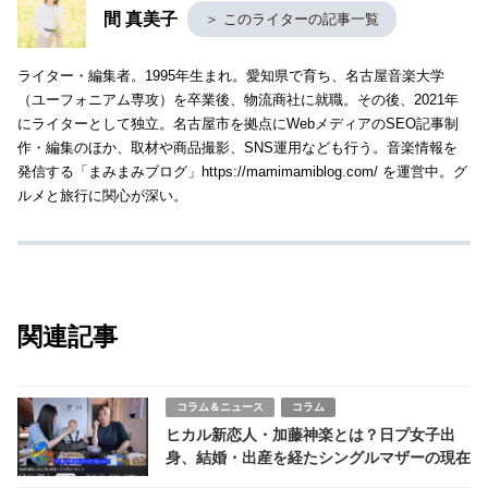
間 真美子
＞ このライターの記事一覧
ライター・編集者。1995年生まれ。愛知県で育ち、名古屋音楽大学
（ユーフォニアム専攻）を卒業後、物流商社に就職。その後、2021年
にライターとして独立。名古屋市を拠点にWebメディアのSEO記事制
作・編集のほか、取材や商品撮影、SNS運用なども行う。音楽情報を
発信する「まみまみブログ」https://mamimamiblog.com/ を運営中。グ
ルメと旅行に関心が深い。
関連記事
コラム＆ニュース
コラム
ヒカル新恋人・加藤神楽とは？日プ女子出
身、結婚・出産を経たシングルマザーの現在