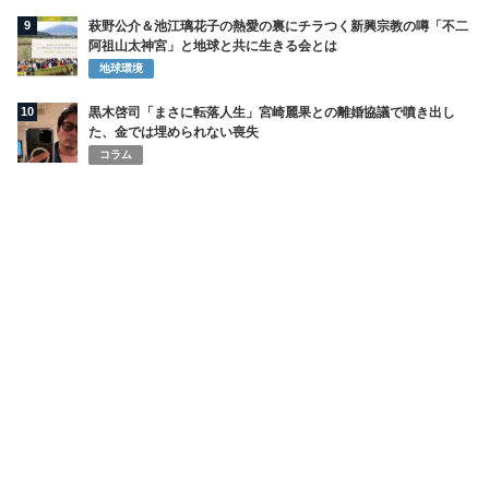
9
萩野公介＆池江璃花子の熱愛の裏にチラつく新興宗教の噂「不二
阿祖山太神宮」と地球と共に生きる会とは
地球環境
10
黒木啓司「まさに転落人生」宮崎麗果との離婚協議で噴き出し
た、金では埋められない喪失
コラム