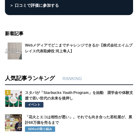
＞ 口コミで評価に参加する
新着記事
Webメディアでどこまでチャレンジできるか【株式会社エイムプ
レイス代表取締役 河上隼人】
人気記事ランキング
RANKING
1
スタバが「Starbucks Youth Program」を始動 奨学金や体験支
援で若い世代の未来を後押し
イベント
2
「花火とエコは相性が悪い」。それでも向き合った若松屋が、累
計68万個を売るまで
SDGsの取り組み