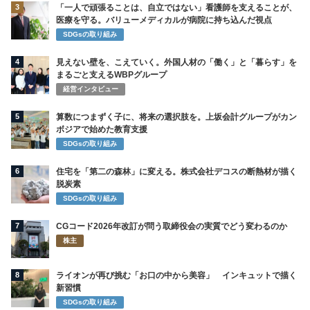
3
「一人で頑張ることは、自立ではない」看護師を支えることが、
医療を守る。バリューメディカルが病院に持ち込んだ視点
SDGsの取り組み
4
見えない壁を、こえていく。外国人材の「働く」と「暮らす」を
まるごと支えるWBPグループ
経営インタビュー
5
算数につまずく子に、将来の選択肢を。上坂会計グループがカン
ボジアで始めた教育支援
SDGsの取り組み
6
住宅を「第二の森林」に変える。株式会社デコスの断熱材が描く
脱炭素
SDGsの取り組み
7
CGコード2026年改訂が問う取締役会の実質でどう変わるのか
株主
8
ライオンが再び挑む「お口の中から美容」 インキュットで描く
新習慣
SDGsの取り組み