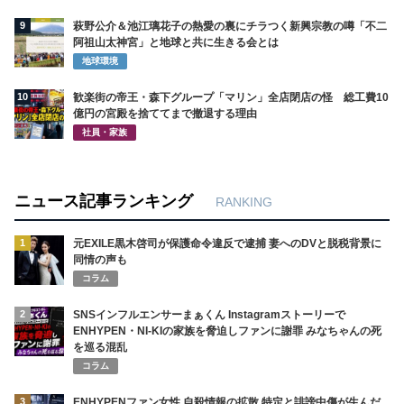
9
萩野公介＆池江璃花子の熱愛の裏にチラつく新興宗教の噂「不二
阿祖山太神宮」と地球と共に生きる会とは
地球環境
10
歓楽街の帝王・森下グループ「マリン」全店閉店の怪 総工費10
億円の宮殿を捨ててまで撤退する理由
社員・家族
ニュース記事ランキング
RANKING
1
元EXILE黒木啓司が保護命令違反で逮捕 妻へのDVと脱税背景に
同情の声も
コラム
2
SNSインフルエンサーまぁくん Instagramストーリーで
ENHYPEN・NI-KIの家族を脅迫しファンに謝罪 みなちゃんの死
を巡る混乱
コラム
3
ENHYPENファン女性 自殺情報の拡散 特定と誹謗中傷が生んだ