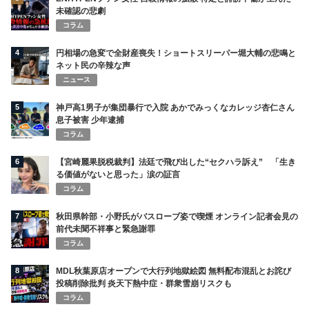
未確認の悲劇
コラム
4
円相場の急変で全財産喪失！ショートスリーパー堀大輔の悲鳴と
ネット民の辛辣な声
ニュース
5
神戸高1男子が集団暴行で入院 あかでみっくなカレッジ杏仁さん
息子被害 少年逮捕
コラム
6
【宮崎麗果脱税裁判】法廷で飛び出した“セクハラ訴え” 「生き
る価値がないと思った」涙の証言
コラム
7
秋田県幹部・小野氏がバスローブ姿で喫煙 オンライン記者会見の
前代未聞不祥事と緊急謝罪
コラム
8
MDL秋葉原店オープンで大行列地獄絵図 無料配布混乱とお詫び
投稿削除批判 炎天下熱中症・群衆雪崩リスクも
コラム