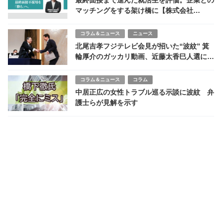
最終面接まで進んだ就活生を評価。企業との
マッチングをする架け橋に【株式会社
ABABA】
コラム＆ニュース
ニュース
北尾吉孝フジテレビ会見が招いた“波紋” 箕
輪厚介のガッカリ動画、近藤太香巳人選に
SNS騒然
コラム＆ニュース
コラム
中居正広の女性トラブル巡る示談に波紋 弁
護士らが見解を示す