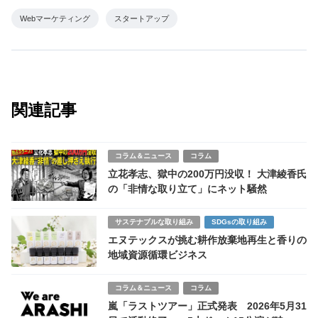
Webマーケティング
スタートアップ
関連記事
コラム＆ニュース
コラム
立花孝志、獄中の200万円没収！ 大津綾香氏
の「非情な取り立て」にネット騒然
サステナブルな取り組み
SDGsの取り組み
エヌテックスが挑む耕作放棄地再生と香りの
地域資源循環ビジネス
コラム＆ニュース
コラム
嵐「ラストツアー」正式発表 2026年5月31