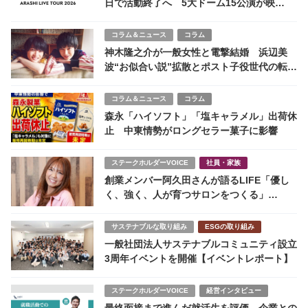
日で活動終了へ 5大ドーム15公演が映
す“国民的アイドル”の最終章
コラム＆ニュース
コラム
神木隆之介が一般女性と電撃結婚 浜辺美
波“お似合い説”拡散とポスト子役世代の転換
点
コラム＆ニュース
コラム
森永「ハイソフト」「塩キャラメル」出荷休
止 中東情勢がロングセラー菓子に影響
ステークホルダーVOICE
社員・家族
創業メンバー阿久田さんが語るLIFE「優し
く、強く、人が育つサロンをつくる」
HAIRMAKESTUDIO LIFE 本店店長 阿久田
美花￼
サステナブルな取り組み
ESGの取り組み
一般社団法人サステナブルコミュニティ設立
3周年イベントを開催【イベントレポート】
ステークホルダーVOICE
経営インタビュー