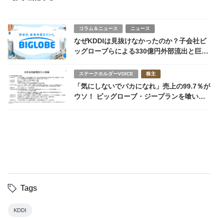
コラム＆ニュース
ニュース
なぜKDDIは見抜けなかったのか？子会社ビ
ッグローブらによる330億円外部流出と巨額
粉飾の全容
ステークホルダーVOICE
株主
「気にしないでバカになれ」売上の99.7％が
ウソ！ ビッグローブ・ジープランを喰い物
にKDDIを7年騙した男と“3000万円キャバク
ラ接待”
Tags
KDDI