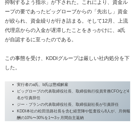
抑制するよう指示」が下された。これにより、資金ル
ープの要であったビッグローブからの「先出し」資金
が絞られ、資金繰りが行き詰まる。そして12月、上流
代理店からの入金が遅滞したことをきっかけに、a氏
が自認するに至ったのである。
この事態を受け、KDDIグループは厳しい社内処分を下
した。
実行者のa氏、b氏は懲戒解雇
ビッグローブの代表取締役社長、取締役執行役員常務CFOなど4
名が引責辞任
ジー・プランの代表取締役社長、取締役副社長が引責辞任
KDDI本社の松田浩路社長を含む経営陣や監査役ら8人が、月例報
酬の10%〜30%を1〜3ヶ月間自主返納