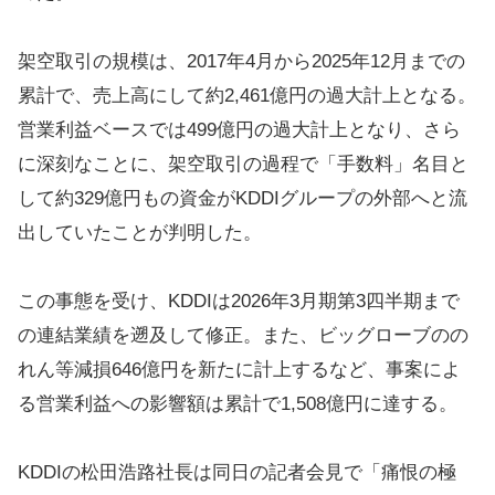
架空取引の規模は、2017年4月から2025年12月までの
累計で、売上高にして約2,461億円の過大計上となる。
営業利益ベースでは499億円の過大計上となり、さら
に深刻なことに、架空取引の過程で「手数料」名目と
して約329億円もの資金がKDDIグループの外部へと流
出していたことが判明した。
この事態を受け、KDDIは2026年3月期第3四半期まで
の連結業績を遡及して修正。また、ビッグローブのの
れん等減損646億円を新たに計上するなど、事案によ
る営業利益への影響額は累計で1,508億円に達する。
KDDIの松田浩路社長は同日の記者会見で「痛恨の極