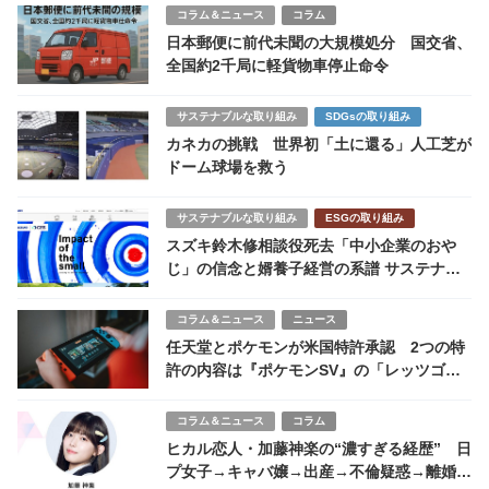
コラム＆ニュース
コラム
日本郵便に前代未聞の大規模処分 国交省、
全国約2千局に軽貨物車停止命令
サステナブルな取り組み
SDGsの取り組み
カネカの挑戦 世界初「土に還る」人工芝が
ドーム球場を救う
サステナブルな取り組み
ESGの取り組み
スズキ鈴木修相談役死去「中小企業のおや
じ」の信念と婿養子経営の系譜 サステナビ
リティの特徴
コラム＆ニュース
ニュース
任天堂とポケモンが米国特許承認 2つの特
許の内容は『ポケモンSV』の「レッツゴ
ー」？ゲーム業界への影響を読み解く
コラム＆ニュース
コラム
ヒカル恋人・加藤神楽の“濃すぎる経歴” 日
プ女子→キャバ嬢→出産→不倫疑惑→離婚の