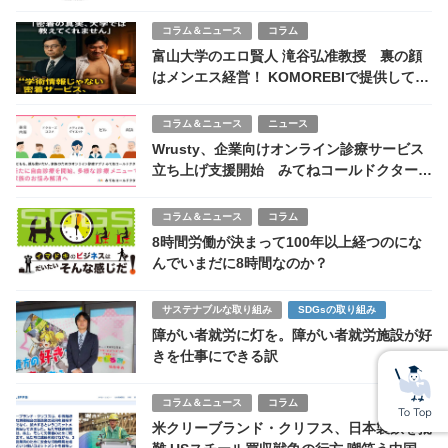
全記録
コラム＆ニュース
コラム
富山大学のエロ賢人 滝谷弘准教授 裏の顔
はメンエス経営！ KOMOREBIで提供してた
のは学術情報じゃなかった
コラム＆ニュース
ニュース
Wrusty、企業向けオンライン診療サービス
立ち上げ支援開始 みてねコールドクターが
導入
コラム＆ニュース
コラム
8時間労働が決まって100年以上経つのにな
んでいまだに8時間なのか？
サステナブルな取り組み
SDGsの取り組み
障がい者就労に灯を。障がい者就労施設が好
きを仕事にできる訳
コラム＆ニュース
コラム
米クリーブランド・クリフス、日本製鉄を批