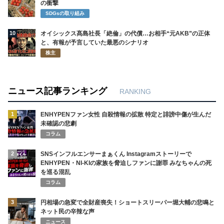
の衝撃
SDGsの取り組み
10
オイシックス髙島社長「絶倫」の代償…お相手“元AKB”の正体
と、有報が予言していた最悪のシナリオ
株主
ニュース記事ランキング
RANKING
1
ENHYPENファン女性 自殺情報の拡散 特定と誹謗中傷が生んだ
未確認の悲劇
コラム
2
SNSインフルエンサーまぁくん Instagramストーリーで
ENHYPEN・NI-KIの家族を脅迫しファンに謝罪 みなちゃんの死
を巡る混乱
コラム
3
円相場の急変で全財産喪失！ショートスリーパー堀大輔の悲鳴と
ネット民の辛辣な声
ニュース