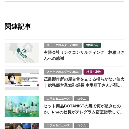
関連記事
ステークホルダーVOICE
地域社会
有限会社リンクコンサルティング 林雅巳さ
んへの感謝
ステークホルダーVOICE
社員・家族
茂呂製作所の屋台骨を支える揺らがない信念
｜総務部営業3課･課長 南場順子さんが語る
茂呂製作所～SDGsへの取り組み
コラム＆ニュース
コラム
ヒット商品BOTANISTの裏で何が起きたの
か。I-neの社長がテレグラム密室指示して隠
したかったもの
コラム＆ニュース
コラム