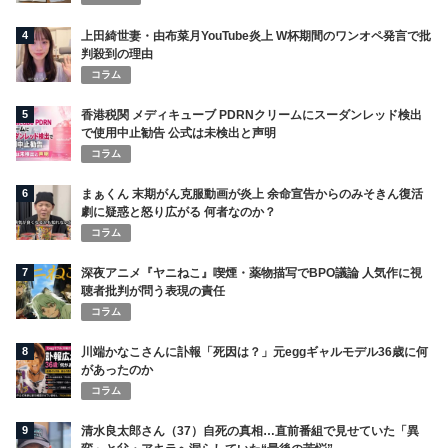
4
上田綺世妻・由布菜月YouTube炎上 W杯期間のワンオペ発言で批
判殺到の理由
コラム
5
香港税関 メディキューブ PDRNクリームにスーダンレッド検出
で使用中止勧告 公式は未検出と声明
コラム
6
まぁくん 末期がん克服動画が炎上 余命宣告からのみそきん復活
劇に疑惑と怒り広がる 何者なのか？
コラム
7
深夜アニメ『ヤニねこ』喫煙・薬物描写でBPO議論 人気作に視
聴者批判が問う表現の責任
コラム
8
川端かなこさんに訃報「死因は？」元eggギャルモデル36歳に何
があったのか
コラム
9
清水良太郎さん（37）自死の真相…直前番組で見せていた「異