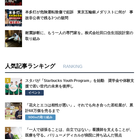
本多灯が危険運転致傷で起訴 東京五輪銀メダリストに何が 事
故非公表で残る3つの疑問
耐震診断に、もう一人の専門家を。株式会社田口住生活設計室の
取り組み
人気記事ランキング
RANKING
1
スタバが「Starbucks Youth Program」を始動 奨学金や体験支
援で若い世代の未来を後押し
イベント
2
「花火とエコは相性が悪い」。それでも向き合った若松屋が、累
計68万個を売るまで
SDGsの取り組み
3
「一人で頑張ることは、自立ではない」看護師を支えることが、
医療を守る。バリューメディカルが病院に持ち込んだ視点