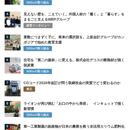
SDGsの取り組み
4
見えない壁を、こえていく。外国人材の「働く」と「暮らす」を
まるごと支えるWBPグループ
経営インタビュー
5
算数につまずく子に、将来の選択肢を。上坂会計グループがカン
ボジアで始めた教育支援
SDGsの取り組み
6
住宅を「第二の森林」に変える。株式会社デコスの断熱材が描く
脱炭素
SDGsの取り組み
7
CGコード2026年改訂が問う取締役会の実質でどう変わるのか
株主
8
ライオンが再び挑む「お口の中から美容」 インキュットで描く
新習慣
SDGsの取り組み
9
第一工業製薬の副産物が日本の農業を救う未活用カリウム肥料化