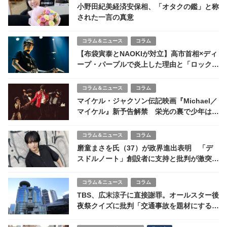
小野田紀美経済安保相、「オタクの鑑」と称
された一言の真意
コラム＆ニュース
コラム
【布袋寅泰とNAOKIが対立】高市首相×ディ
ープ・パープルで炎上した理由と「ロックは
反権力か」論争の本質
コラム＆ニュース
コラム
マイケル・ジャクソン伝記映画『Michael／
マイケル』新予告解禁 栄光の裏で少年は何
を失ったのか
コラム＆ニュース
コラム
磨童まさを氏（37）が政界進出表明 「デ
スドルノート」創設者に支持と批判が激突、
炎上型政治の是非
コラム＆ニュース
コラム
TBS、広末涼子に直接謝罪。オールスター後
夜祭クイズに批判「交通事故を題材にするの
は不適切」