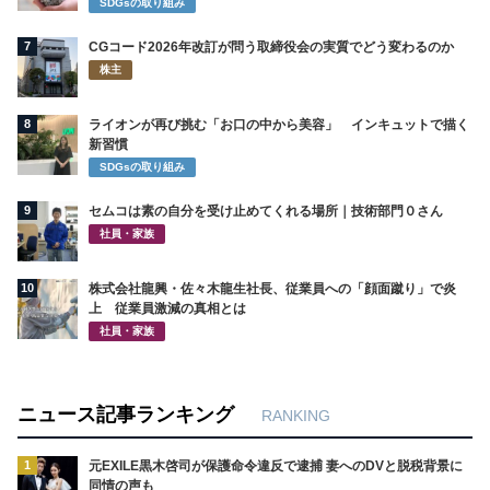
SDGsの取り組み
7
CGコード2026年改訂が問う取締役会の実質でどう変わるのか
株主
8
ライオンが再び挑む「お口の中から美容」 インキュットで描く
新習慣
SDGsの取り組み
9
セムコは素の自分を受け止めてくれる場所｜技術部門０さん
社員・家族
10
株式会社龍興・佐々木龍生社長、従業員への「顔面蹴り」で炎
上 従業員激減の真相とは
社員・家族
ニュース記事ランキング
RANKING
1
元EXILE黒木啓司が保護命令違反で逮捕 妻へのDVと脱税背景に
同情の声も