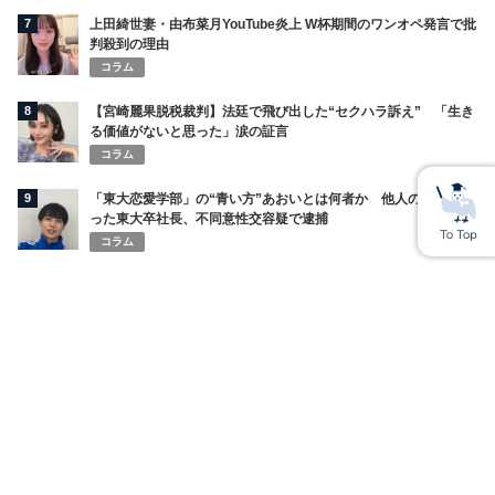
7
上田綺世妻・由布菜月YouTube炎上 W杯期間のワンオペ発言で批
判殺到の理由
コラム
8
【宮崎麗果脱税裁判】法廷で飛び出した“セクハラ訴え” 「生き
る価値がないと思った」涙の証言
コラム
9
「東大恋愛学部」の“青い方”あおいとは何者か 他人の恋愛を笑
った東大卒社長、不同意性交容疑で逮捕
コラム
10
渋谷「箱の中身」さーちゃん 胸触らせ事件 27歳TikTokerら3人
書類送検 「バズると思って」1000万円規模稼ぐ
コラム