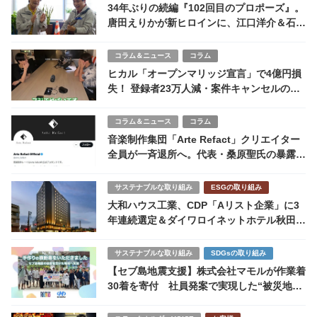
34年ぶりの続編『102回目のプロポーズ』。
唐田えりかが新ヒロインに、江口洋介＆石田
ゆり子は出演辞退
コラム＆ニュース
コラム
ヒカル「オープンマリッジ宣言」で4億円損
失！ 登録者23万人減・案件キャンセルの連
鎖
コラム＆ニュース
コラム
音楽制作集団「Arte Refact」クリエイター
全員が一斉退所へ。代表・桑原聖氏の暴露騒
動が招いた波紋
サステナブルな取り組み
ESGの取り組み
大和ハウス工業、CDP「Aリスト企業」に3
年連続選定＆ダイワロイネットホテル秋田駅
前オープン
サステナブルな取り組み
SDGsの取り組み
【セブ島地震支援】株式会社マモルが作業着
30着を寄付 社員発案で実現した“被災地の
復旧を支える”国際貢献とは