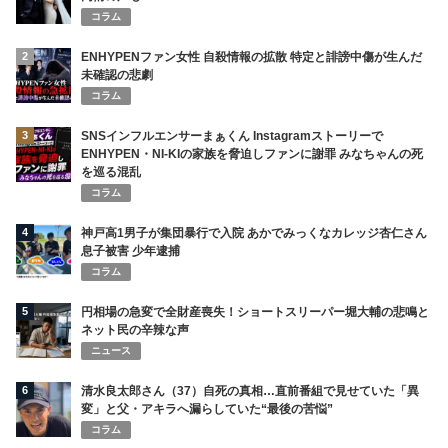
コラム
2
ENHYPENファン女性 自殺情報の拡散 特定と誹謗中傷が生んだ
未確認の悲劇
コラム
3
SNSインフルエンサーまぁくん Instagramストーリーで
ENHYPEN・NI-KIの家族を脅迫しファンに謝罪 みなちゃんの死
を巡る混乱
コラム
4
神戸高1男子が集団暴行で入院 あかでみっくなカレッジ杏仁さん
息子被害 少年逮捕
コラム
5
円相場の急変で全財産喪失！ショートスリーパー堀大輔の悲鳴と
ネット民の辛辣な声
ニュース
6
清水良太郎さん（37）自死の真相…直前番組で見せていた「異
変」と父・アキラへ漏らしていた“最後の苦悩”
コラム