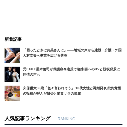
新着記事
「困ったときは共英さんに」――地域の声から建設・介護・外国
人材支援へ事業を広げる共英
元EXILE黒木啓司が保護命令違反で逮捕 妻へのDVと脱税背景に
同情の声も
久保優太38歳「色々言われそう」 10代女性と再婚発表 批判覚悟
の投稿が呼んだ賛否と前妻サラの現在
人気記事ランキング
RANKING