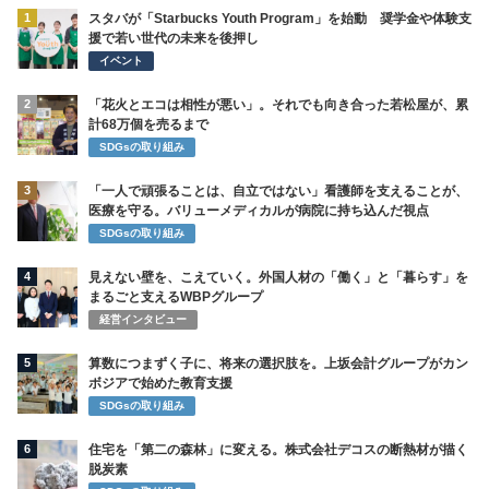
1
スタバが「Starbucks Youth Program」を始動 奨学金や体験支
援で若い世代の未来を後押し
イベント
2
「花火とエコは相性が悪い」。それでも向き合った若松屋が、累
計68万個を売るまで
SDGsの取り組み
3
「一人で頑張ることは、自立ではない」看護師を支えることが、
医療を守る。バリューメディカルが病院に持ち込んだ視点
SDGsの取り組み
4
見えない壁を、こえていく。外国人材の「働く」と「暮らす」を
まるごと支えるWBPグループ
経営インタビュー
5
算数につまずく子に、将来の選択肢を。上坂会計グループがカン
ボジアで始めた教育支援
SDGsの取り組み
6
住宅を「第二の森林」に変える。株式会社デコスの断熱材が描く
脱炭素