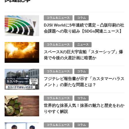
コラム＆ニュース
コラム
DJSI Worldに5年連続で選定－凸版印刷の社
会課題への取り組み【SDGs関連ニュース】
コラム＆ニュース
ニュース
スペースXの巨大宇宙船「スターシップ」爆
発で今後の火星計画に暗雲か
コラム＆ニュース
コラム
フジテレビ報告書が示す「カスタマーハラス
メント」の新たな問題とは？
コラム＆ニュース
コラム
世界的な抹茶人気！抹茶の魅力と歴史をわか
りやすく解説
コラム＆ニュース
コラム