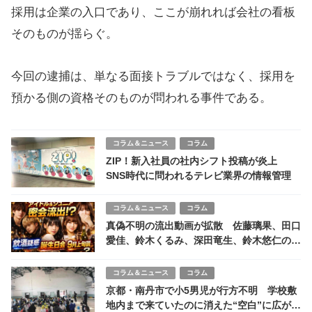
採用は企業の入口であり、ここが崩れれば会社の看板
そのものが揺らぐ。
今回の逮捕は、単なる面接トラブルではなく、採用を
預かる側の資格そのものが問われる事件である。
コラム＆ニュース
コラム
ZIP！新入社員の社内シフト投稿が炎上
SNS時代に問われるテレビ業界の情報管理
コラム＆ニュース
コラム
真偽不明の流出動画が拡散 佐藤璃果、田口
愛佳、鈴木くるみ、深田竜生、鈴木悠仁の名
前が浮上
コラム＆ニュース
コラム
京都・南丹市で小5男児が行方不明 学校敷
地内まで来ていたのに消えた“空白”に広がる