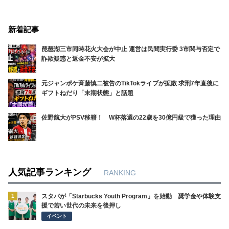
新着記事
琵琶湖三市同時花火大会が中止 運営は民間実行委 3市関与否定で
詐欺疑惑と返金不安が拡大
元ジャンポケ斉藤慎二被告のTikTokライブが拡散 求刑7年直後に
ギフトねだり「末期状態」と話題
佐野航大がPSV移籍！ W杯落選の22歳を30億円級で獲った理由
人気記事ランキング
RANKING
1
スタバが「Starbucks Youth Program」を始動 奨学金や体験支
援で若い世代の未来を後押し
イベント