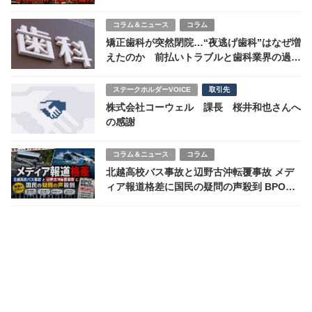
な追悼
コラム＆ニュース
コラム
矯正歯科が突然閉院…“夜逃げ歯科”はなぜ増
えたのか 前払いトラブルと歯科業界の過酷
な実態
ステークホルダーVOICE
取引先
株式会社コーウェル 課長 桜井和也さんへ
の感謝
コラム＆ニュース
コラム
北越高校バス事故と辺野古沖転覆事故 メデ
ィア報道格差に国民の疑問の声殺到 BPO審
議状況も明らかに