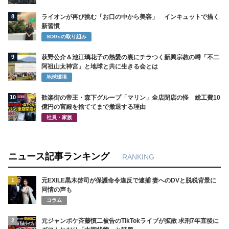
8
ライオンが再び挑む「お口の中から美容」 インキュットで描く
新習慣
SDGsの取り組み
9
萩野公介＆池江璃花子の熱愛の裏にチラつく新興宗教の噂「不二
阿祖山太神宮」と地球と共に生きる会とは
地球環境
10
歓楽街の帝王・森下グループ「マリン」全店閉店の怪 総工費10
億円の宮殿を捨ててまで撤退する理由
社員・家族
ニュース記事ランキング
RANKING
1
元EXILE黒木啓司が保護命令違反で逮捕 妻へのDVと脱税背景に
同情の声も
コラム
2
元ジャンポケ斉藤慎二被告のTikTokライブが拡散 求刑7年直後に