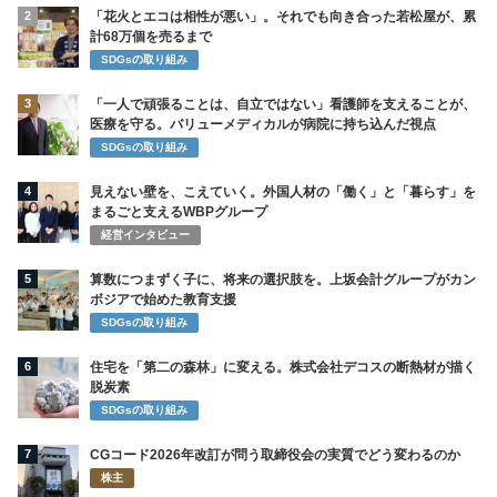
2
「花火とエコは相性が悪い」。それでも向き合った若松屋が、累
計68万個を売るまで
SDGsの取り組み
3
「一人で頑張ることは、自立ではない」看護師を支えることが、
医療を守る。バリューメディカルが病院に持ち込んだ視点
SDGsの取り組み
4
見えない壁を、こえていく。外国人材の「働く」と「暮らす」を
まるごと支えるWBPグループ
経営インタビュー
5
算数につまずく子に、将来の選択肢を。上坂会計グループがカン
ボジアで始めた教育支援
SDGsの取り組み
6
住宅を「第二の森林」に変える。株式会社デコスの断熱材が描く
脱炭素
SDGsの取り組み
7
CGコード2026年改訂が問う取締役会の実質でどう変わるのか
株主