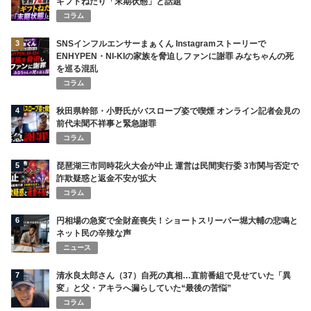
ギフトねだり「末期状態」と話題
コラム
3
SNSインフルエンサーまぁくん Instagramストーリーで
ENHYPEN・NI-KIの家族を脅迫しファンに謝罪 みなちゃんの死
を巡る混乱
コラム
4
秋田県幹部・小野氏がバスローブ姿で喫煙 オンライン記者会見の
前代未聞不祥事と緊急謝罪
コラム
5
琵琶湖三市同時花火大会が中止 運営は民間実行委 3市関与否定で
詐欺疑惑と返金不安が拡大
コラム
6
円相場の急変で全財産喪失！ショートスリーパー堀大輔の悲鳴と
ネット民の辛辣な声
ニュース
7
清水良太郎さん（37）自死の真相…直前番組で見せていた「異
変」と父・アキラへ漏らしていた“最後の苦悩”
コラム