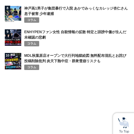
8
神戸高1男子が集団暴行で入院 あかでみっくなカレッジ杏仁さん
息子被害 少年逮捕
コラム
9
ENHYPENファン女性 自殺情報の拡散 特定と誹謗中傷が生んだ
未確認の悲劇
コラム
10
MDL秋葉原店オープンで大行列地獄絵図 無料配布混乱とお詫び
投稿削除批判 炎天下熱中症・群衆雪崩リスクも
コラム