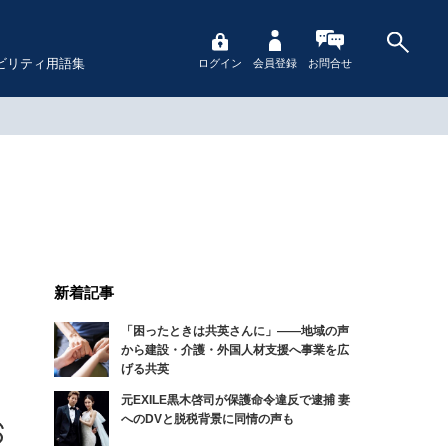
ビリティ用語集
ログイン
会員登録
お問合せ
新着記事
「困ったときは共英さんに」――地域の声
と
から建設・介護・外国人材支援へ事業を広
げる共英
元EXILE黒木啓司が保護命令違反で逮捕 妻
へのDVと脱税背景に同情の声も