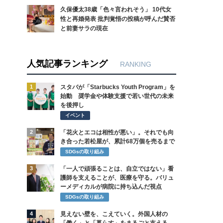
久保優太38歳「色々言われそう」 10代女
性と再婚発表 批判覚悟の投稿が呼んだ賛否
と前妻サラの現在
人気記事ランキング
RANKING
1
スタバが「Starbucks Youth Program」を
始動 奨学金や体験支援で若い世代の未来
を後押し
イベント
2
「花火とエコは相性が悪い」。それでも向
き合った若松屋が、累計68万個を売るまで
SDGsの取り組み
3
「一人で頑張ることは、自立ではない」看
護師を支えることが、医療を守る。バリュ
ーメディカルが病院に持ち込んだ視点
SDGsの取り組み
4
見えない壁を、こえていく。外国人材の