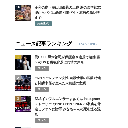
10
令和の虎・華山田馨菜の正体 涙の医学部志
望からパパ活豪遊と闇バイト逮捕の黒い噂
まで
未来世代
ニュース記事ランキング
RANKING
1
元EXILE黒木啓司が保護命令違反で逮捕 妻
へのDVと脱税背景に同情の声も
コラム
2
ENHYPENファン女性 自殺情報の拡散 特定
と誹謗中傷が生んだ未確認の悲劇
コラム
3
SNSインフルエンサーまぁくん Instagram
ストーリーでENHYPEN・NI-KIの家族を脅
迫しファンに謝罪 みなちゃんの死を巡る混
乱
コラム