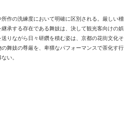
や所作の洗練度において明確に区別される。厳しい稽
を継承する存在である舞妓は、決して観光客向けの娯
を送りながら日々研鑽を積む姿は、京都の花街文化そ
物の舞妓の尊厳を、卑猥なパフォーマンスで茶化す行
得ない。