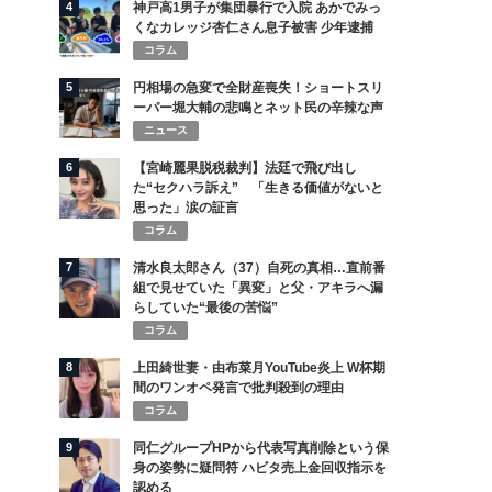
4
神戸高1男子が集団暴行で入院 あかでみっ
くなカレッジ杏仁さん息子被害 少年逮捕
コラム
5
円相場の急変で全財産喪失！ショートスリ
ーパー堀大輔の悲鳴とネット民の辛辣な声
ニュース
6
【宮崎麗果脱税裁判】法廷で飛び出し
た“セクハラ訴え” 「生きる価値がないと
思った」涙の証言
コラム
7
清水良太郎さん（37）自死の真相…直前番
組で見せていた「異変」と父・アキラへ漏
らしていた“最後の苦悩”
コラム
8
上田綺世妻・由布菜月YouTube炎上 W杯期
間のワンオペ発言で批判殺到の理由
コラム
9
同仁グループHPから代表写真削除という保
身の姿勢に疑問符 ハビタ売上金回収指示を
認める