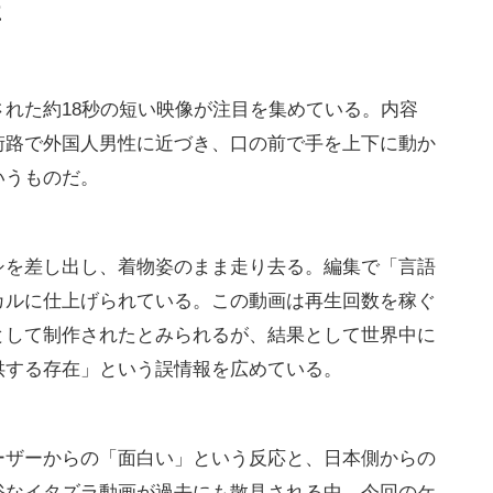
要
れた約18秒の短い映像が注目を集めている。内容
街路で外国人男性に近づき、口の前で手を上下に動か
いうものだ。
シを差し出し、着物姿のまま走り去る。編集で「言語
カルに仕上げられている。この動画は再生回数を稼ぐ
として制作されたとみられるが、結果として世界中に
供する存在」という誤情報を広めている。
ーザーからの「面白い」という反応と、日本側からの
俗なイタズラ動画が過去にも散見される中、今回のケ