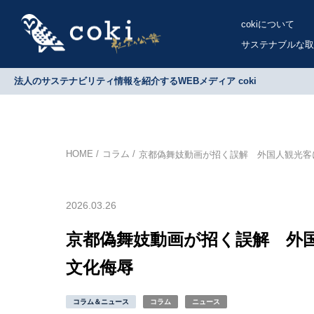
cokiについて
サステナブルな取
法人のサステナビリティ情報を紹介するWEBメディア coki
HOME
コラム
京都偽舞妓動画が招く誤解 外国人観光客
2026.03.26
京都偽舞妓動画が招く誤解 外
文化侮辱
コラム＆ニュース
コラム
ニュース