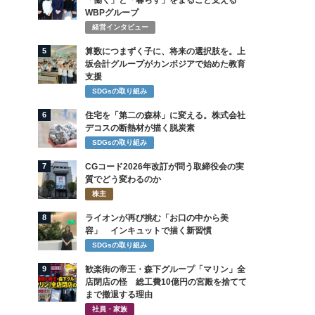
「働く」と「暮らす」をまるごと支える
WBPグループ
経営インタビュー
5
算数につまずく子に、将来の選択肢を。上
坂会計グループがカンボジアで始めた教育
支援
SDGsの取り組み
6
住宅を「第二の森林」に変える。株式会社
デコスの断熱材が描く脱炭素
SDGsの取り組み
7
CGコード2026年改訂が問う取締役会の実
質でどう変わるのか
株主
8
ライオンが再び挑む「お口の中から美
容」 インキュットで描く新習慣
SDGsの取り組み
9
歓楽街の帝王・森下グループ「マリン」全
店閉店の怪 総工費10億円の宮殿を捨てて
まで撤退する理由
社員・家族