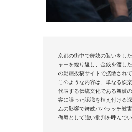
京都の街中で舞妓の装いをし
ャーを繰り返し、金銭を渡し
の動画投稿サイトで拡散され
このような内容は、単なる娯
代表する伝統文化である舞妓
客に誤った認識を植え付ける
ムの影響で舞妓パパラッチ被
侮辱として強い批判を呼んで