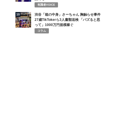
有識者VOICE
10
渋谷「箱の中身」さーちゃん 胸触らせ事件
27歳TikTokerら3人書類送検 「バズると思
って」1000万円規模稼ぐ
コラム