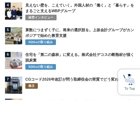
4
見えない壁を、こえていく。外国人材の「働く」と「暮らす」を
まるごと支えるWBPグループ
経営インタビュー
5
算数につまずく子に、将来の選択肢を。上坂会計グループがカン
ボジアで始めた教育支援
SDGsの取り組み
6
住宅を「第二の森林」に変える。株式会社デコスの断熱材が描く
脱炭素
SDGsの取り組み
7
CGコード2026年改訂が問う取締役会の実質でどう変わるのか
株主
8
ライオンが再び挑む「お口の中から美容」 インキュットで描く
新習慣
SDGsの取り組み
9
歓楽街の帝王・森下グループ「マリン」全店閉店の怪 総工費10
億円の宮殿を捨ててまで撤退する理由
社員・家族