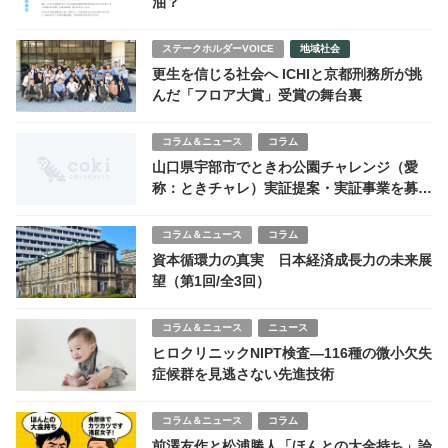
油？
ステークホルダーVOICE
地域社会
更生を信じる社会へ ICHIと京都刑務所が挑
んだ「フロア大賞」受賞の舞台裏
コラム＆ニュース
コラム
山口県宇部市でときわ公園チャレンジ（愛
称：ときチャレ）実証提案・実証事業を募
集！
コラム＆ニュース
コラム
資本循環力の真実 日本経済成長力の未来展
望（第1回/全3回）
コラム＆ニュース
ニュース
ヒロクリニックNIPT検査—116種の微小欠失
症候群を見逃さない先進技術
コラム＆ニュース
コラム
前澤友作と松浦勝人「ほんとの大金持ち」論