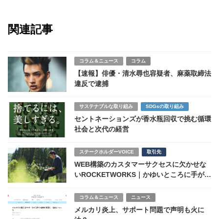
関連記事
コラム＆ニュース
コラム
【速報】俳優・清水尋也容疑者、麻薬取締法
違反で逮捕
サステナブルな取り組み
SDGsの取り組み
セントネーションズが香水瓶回収で挑む循環
社会と次代の経営
ステークホルダーVOICE
取引先
WEB構築のカスタマーサクセスに欠かせな
いROCKETWORKS｜かゆいところに手が届
くROCKETWORKS のセキュリティ・ソリ
ューション
コラム＆ニュース
ニュース
メルカリ炎上、サポート問題で声明も火に