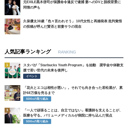
元EXILE黒木啓司が保護命令違反で逮捕 妻へのDVと脱税背景に
同情の声も
久保優太38歳「色々言われそう」 10代女性と再婚発表 批判覚悟
の投稿が呼んだ賛否と前妻サラの現在
人気記事ランキング
RANKING
1
スタバが「Starbucks Youth Program」を始動 奨学金や体験支
援で若い世代の未来を後押し
イベント
2
「花火とエコは相性が悪い」。それでも向き合った若松屋が、累
計68万個を売るまで
SDGsの取り組み
3
「一人で頑張ることは、自立ではない」看護師を支えることが、
医療を守る。バリューメディカルが病院に持ち込んだ視点
SDGsの取り組み