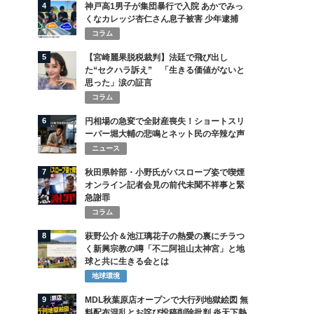
4
神戸高1男子が集団暴行で入院 あかでみっ
くなカレッジ杏仁さん息子被害 少年逮捕
コラム
5
【宮崎麗果脱税裁判】法廷で飛び出し
た“セクハラ訴え” 「生きる価値がないと
思った」涙の証言
コラム
6
円相場の急変で全財産喪失！ショートスリ
ーパー堀大輔の悲鳴とネット民の辛辣な声
ニュース
7
秋田県幹部・小野氏がバスローブ姿で喫煙
オンライン記者会見の前代未聞不祥事と緊
急謝罪
コラム
8
萩野公介＆池江璃花子の熱愛の裏にチラつ
く新興宗教の噂「不二阿祖山太神宮」と地
球と共に生きる会とは
地球環境
9
MDL秋葉原店オープンで大行列地獄絵図 無
料配布混乱とお詫び投稿削除批判 炎天下熱