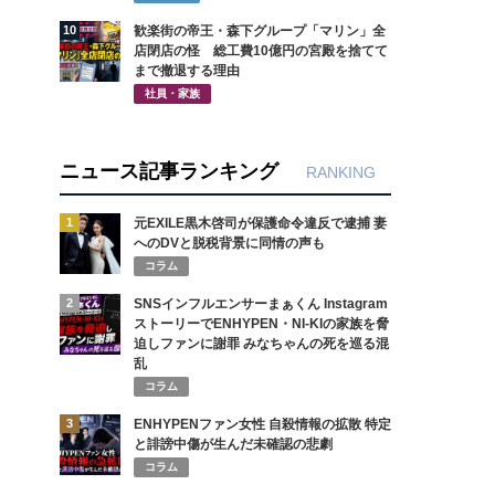
10
歓楽街の帝王・森下グループ「マリン」全
店閉店の怪 総工費10億円の宮殿を捨てて
まで撤退する理由
社員・家族
ニュース記事ランキング
RANKING
1
元EXILE黒木啓司が保護命令違反で逮捕 妻
へのDVと脱税背景に同情の声も
コラム
2
SNSインフルエンサーまぁくん Instagram
ストーリーでENHYPEN・NI-KIの家族を脅
迫しファンに謝罪 みなちゃんの死を巡る混
乱
コラム
3
ENHYPENファン女性 自殺情報の拡散 特定
と誹謗中傷が生んだ未確認の悲劇
コラム