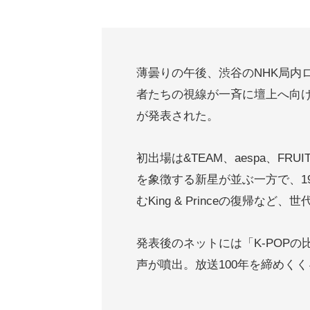
薄曇りの午後、渋谷のNHK局内
者たちの視線が一斉に壇上へ向け
が発表された。
初出場は&TEAM、aespa、FRU
を象徴する新星が並ぶ一方で、19年
むKing & Princeの復帰
発表後のネットには「K-POP
声が噴出。放送100年を締めく