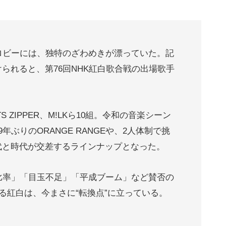
ロビーには、独特のざわめきが漂っていた。記
られると、第76回NHK紅白歌合戦の出場歌手
ITS ZIPPER、M!LKら10組。令和の音楽シーン
ぶりのORANGE RANGEや、2人体制で挑
など、世代と時代が交差するラインナップとなった。
の比率」「目玉不足」「平成ブーム」など賛否の
くる紅白は、今まさに“転換点”に立っている。