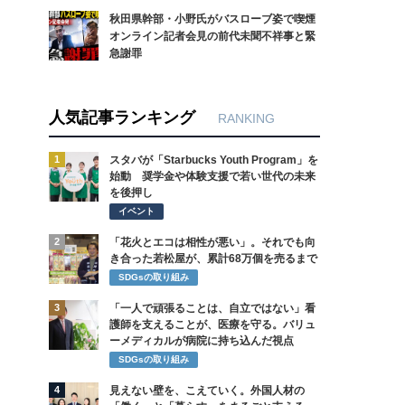
秋田県幹部・小野氏がバスローブ姿で喫煙
オンライン記者会見の前代未聞不祥事と緊
急謝罪
人気記事ランキング
RANKING
1
スタバが「Starbucks Youth Program」を
始動 奨学金や体験支援で若い世代の未来
を後押し
イベント
2
「花火とエコは相性が悪い」。それでも向
き合った若松屋が、累計68万個を売るまで
SDGsの取り組み
3
「一人で頑張ることは、自立ではない」看
護師を支えることが、医療を守る。バリュ
ーメディカルが病院に持ち込んだ視点
SDGsの取り組み
4
見えない壁を、こえていく。外国人材の