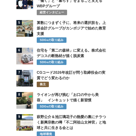
「働く」と「暮らす」をまるごと支える
WBPグループ
経営インタビュー
5
算数につまずく子に、将来の選択肢を。上
坂会計グループがカンボジアで始めた教育
支援
SDGsの取り組み
6
住宅を「第二の森林」に変える。株式会社
デコスの断熱材が描く脱炭素
SDGsの取り組み
7
CGコード2026年改訂が問う取締役会の実
質でどう変わるのか
株主
8
ライオンが再び挑む「お口の中から美
容」 インキュットで描く新習慣
SDGsの取り組み
9
萩野公介＆池江璃花子の熱愛の裏にチラつ
く新興宗教の噂「不二阿祖山太神宮」と地
球と共に生きる会とは
地球環境