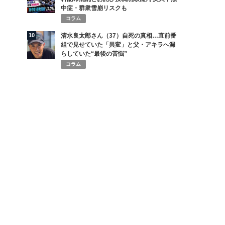
中症・群衆雪崩リスクも
コラム
10
清水良太郎さん（37）自死の真相…直前番
組で見せていた「異変」と父・アキラへ漏
らしていた“最後の苦悩”
コラム