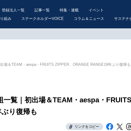
登録法人一覧
記事一覧
特集・連載
イベント
り組み
ステークホルダーVOICE
コラム＆ニュース
サステナ
TEAM・aespa・FRUITS ZIPPER、ORANGE RANGE19年ぶり復帰も
一覧｜初出場＆TEAM・aespa・FRUIT
19年ぶり復帰も
リンクをコピー