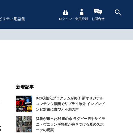
ビリティ用語集
ログイン
会員登録
お問合せ
新着記事
Xの収益化プログラムが終了 新オリジナル
S
コンテンツ報酬でリプライ除外 インプレゾ
ンビ対策に喜びと不満の声
猛暑が奪った26歳の命 ラグビー選手サイモ
ニ・ヴニランギ急死が突きつける夏のスポ
ーツの現実