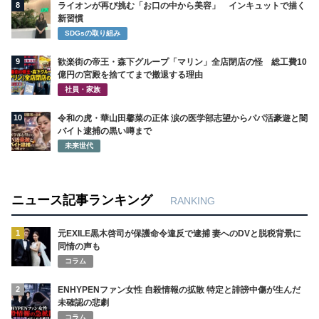
8
ライオンが再び挑む「お口の中から美容」 インキュットで描く
新習慣
SDGsの取り組み
9
歓楽街の帝王・森下グループ「マリン」全店閉店の怪 総工費10
億円の宮殿を捨ててまで撤退する理由
社員・家族
10
令和の虎・華山田馨菜の正体 涙の医学部志望からパパ活豪遊と闇
バイト逮捕の黒い噂まで
未来世代
ニュース記事ランキング
RANKING
1
元EXILE黒木啓司が保護命令違反で逮捕 妻へのDVと脱税背景に
同情の声も
コラム
2
ENHYPENファン女性 自殺情報の拡散 特定と誹謗中傷が生んだ
未確認の悲劇
コラム