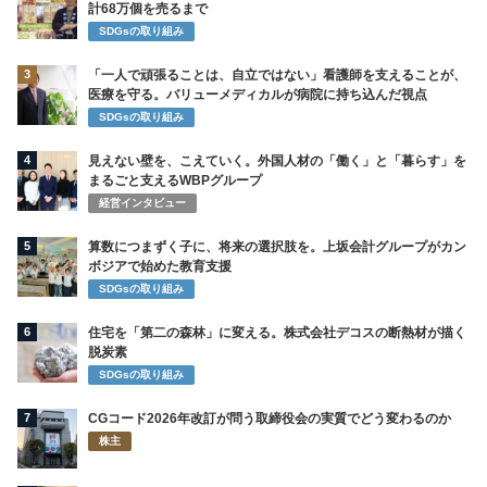
計68万個を売るまで
SDGsの取り組み
3
「一人で頑張ることは、自立ではない」看護師を支えることが、
医療を守る。バリューメディカルが病院に持ち込んだ視点
SDGsの取り組み
4
見えない壁を、こえていく。外国人材の「働く」と「暮らす」を
まるごと支えるWBPグループ
経営インタビュー
5
算数につまずく子に、将来の選択肢を。上坂会計グループがカン
ボジアで始めた教育支援
SDGsの取り組み
6
住宅を「第二の森林」に変える。株式会社デコスの断熱材が描く
脱炭素
SDGsの取り組み
7
CGコード2026年改訂が問う取締役会の実質でどう変わるのか
株主