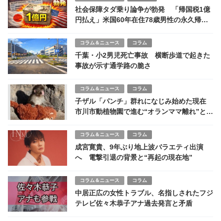
社会保障タダ乗り論争が勃発 「帰国税1億
円払え」米国60年在住78歳男性の永久帰国
に何が起きた
コラム＆ニュース
コラム
千葉・小2男児死亡事故 横断歩道で起きた
事故が示す通学路の脆さ
コラム＆ニュース
コラム
子ザル「パンチ」群れになじみ始めた現在
市川市動植物園で進む“オランママ離れ”と世
界的人気の理由
コラム＆ニュース
コラム
成宮寛貴、9年ぶり地上波バラエティ出演
へ 電撃引退の背景と“再起の現在地”
コラム＆ニュース
コラム
中居正広の女性トラブル、名指しされたフジ
テレビ佐々木恭子アナ過去発言と矛盾