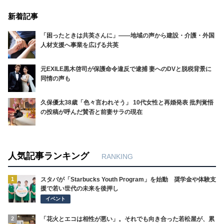
新着記事
「困ったときは共英さんに」――地域の声から建設・介護・外国
人材支援へ事業を広げる共英
元EXILE黒木啓司が保護命令違反で逮捕 妻へのDVと脱税背景に
同情の声も
久保優太38歳「色々言われそう」 10代女性と再婚発表 批判覚悟
の投稿が呼んだ賛否と前妻サラの現在
人気記事ランキング
RANKING
1
スタバが「Starbucks Youth Program」を始動 奨学金や体験支
援で若い世代の未来を後押し
イベント
2
「花火とエコは相性が悪い」。それでも向き合った若松屋が、累