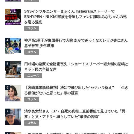
3
SNSインフルエンサーまぁくん Instagramストーリーで
ENHYPEN・NI-KIの家族を脅迫しファンに謝罪 みなちゃんの死
を巡る混乱
コラム
4
神戸高1男子が集団暴行で入院 あかでみっくなカレッジ杏仁さん
息子被害 少年逮捕
コラム
5
円相場の急変で全財産喪失！ショートスリーパー堀大輔の悲鳴と
ネット民の辛辣な声
ニュース
6
【宮崎麗果脱税裁判】法廷で飛び出した“セクハラ訴え” 「生き
る価値がないと思った」涙の証言
コラム
7
清水良太郎さん（37）自死の真相…直前番組で見せていた「異
変」と父・アキラへ漏らしていた“最後の苦悩”
コラム