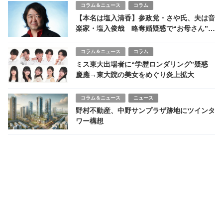
コラム＆ニュース
コラム
【本名は塩入清香】参政党・さや氏、夫は音
楽家・塩入俊哉 略奪婚疑惑で“お母さん”イ
メージ崩壊？
コラム＆ニュース
コラム
ミス東大出場者に“学歴ロンダリング”疑惑
慶應→東大院の美女をめぐり炎上拡大
コラム＆ニュース
ニュース
野村不動産、中野サンプラザ跡地にツインタ
ワー構想