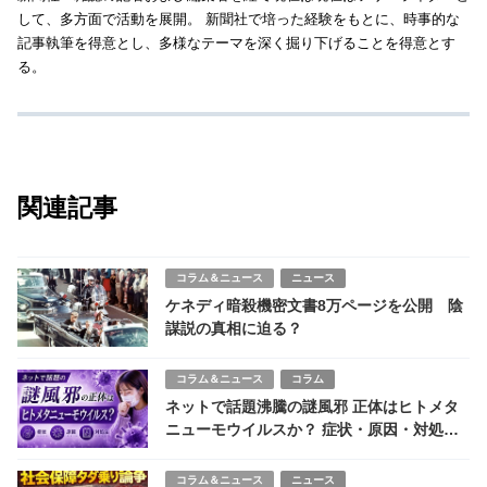
して、多方面で活動を展開。 新聞社で培った経験をもとに、時事的な
記事執筆を得意とし、多様なテーマを深く掘り下げることを得意とす
る。
関連記事
コラム＆ニュース
ニュース
ケネディ暗殺機密文書8万ページを公開 陰
謀説の真相に迫る？
コラム＆ニュース
コラム
ネットで話題沸騰の謎風邪 正体はヒトメタ
ニューモウイルスか？ 症状・原因・対処
は？
コラム＆ニュース
ニュース