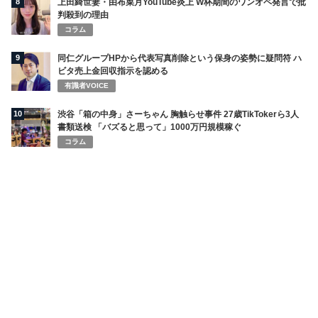
8
上田綺世妻・由布菜月YouTube炎上 W杯期間のワンオペ発言で批
判殺到の理由
コラム
9
同仁グループHPから代表写真削除という保身の姿勢に疑問符 ハ
ビタ売上金回収指示を認める
有識者VOICE
10
渋谷「箱の中身」さーちゃん 胸触らせ事件 27歳TikTokerら3人
書類送検 「バズると思って」1000万円規模稼ぐ
コラム