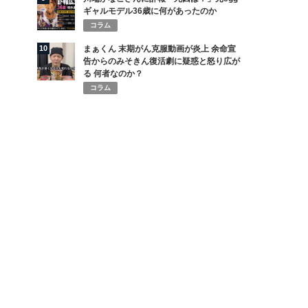
ギャルモデル36歳に何があったのか
コラム
10
まぁくん 末期がん克服動画が炎上 余命宣
告からのみそきん復活劇に疑惑と怒り広が
る 何者なのか？
コラム