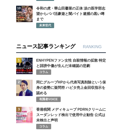
10
令和の虎・華山田馨菜の正体 涙の医学部志
望からパパ活豪遊と闇バイト逮捕の黒い噂
まで
未来世代
ニュース記事ランキング
RANKING
1
ENHYPENファン女性 自殺情報の拡散 特定
と誹謗中傷が生んだ未確認の悲劇
コラム
2
同仁グループHPから代表写真削除という保
身の姿勢に疑問符 ハビタ売上金回収指示を
認める
有識者VOICE
3
香港税関 メディキューブ PDRNクリームに
スーダンレッド検出で使用中止勧告 公式は
未検出と声明
コラム