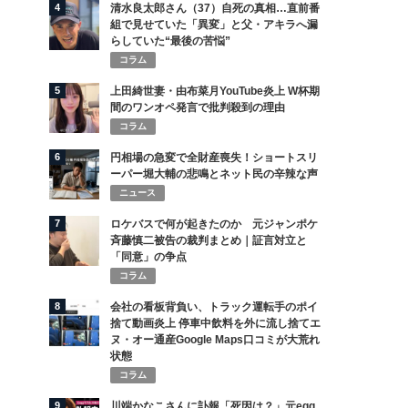
4
清水良太郎さん（37）自死の真相…直前番
組で見せていた「異変」と父・アキラへ漏
らしていた“最後の苦悩”
コラム
5
上田綺世妻・由布菜月YouTube炎上 W杯期
間のワンオペ発言で批判殺到の理由
コラム
6
円相場の急変で全財産喪失！ショートスリ
ーパー堀大輔の悲鳴とネット民の辛辣な声
ニュース
7
ロケバスで何が起きたのか 元ジャンポケ
斉藤慎二被告の裁判まとめ｜証言対立と
「同意」の争点
コラム
8
会社の看板背負い、トラック運転手のポイ
捨て動画炎上 停車中飲料を外に流し捨てエ
ヌ・オー通産Google Maps口コミが大荒れ
状態
コラム
9
川端かなこさんに訃報「死因は？」元egg