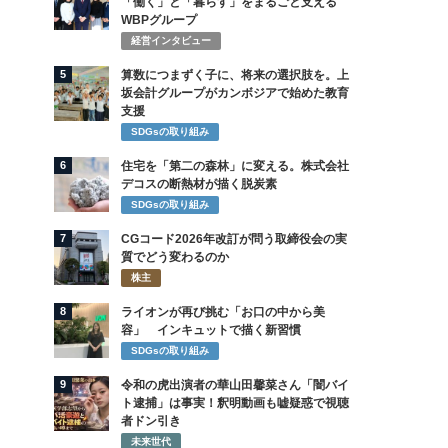
「働く」と「暮らす」をまるごと支える
WBPグループ
経営インタビュー
5
算数につまずく子に、将来の選択肢を。上
坂会計グループがカンボジアで始めた教育
支援
SDGsの取り組み
6
住宅を「第二の森林」に変える。株式会社
デコスの断熱材が描く脱炭素
SDGsの取り組み
7
CGコード2026年改訂が問う取締役会の実
質でどう変わるのか
株主
8
ライオンが再び挑む「お口の中から美
容」 インキュットで描く新習慣
SDGsの取り組み
9
令和の虎出演者の華山田馨菜さん「闇バイ
ト逮捕」は事実！釈明動画も嘘疑惑で視聴
者ドン引き
未来世代