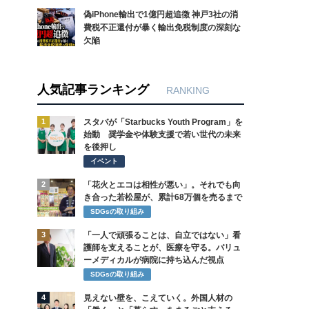
偽iPhone輸出で1億円超追徴 神戸3社の消
費税不正還付が暴く輸出免税制度の深刻な
欠陥
人気記事ランキング
RANKING
1
スタバが「Starbucks Youth Program」を
始動 奨学金や体験支援で若い世代の未来
を後押し
イベント
2
「花火とエコは相性が悪い」。それでも向
き合った若松屋が、累計68万個を売るまで
SDGsの取り組み
3
「一人で頑張ることは、自立ではない」看
護師を支えることが、医療を守る。バリュ
ーメディカルが病院に持ち込んだ視点
SDGsの取り組み
4
見えない壁を、こえていく。外国人材の