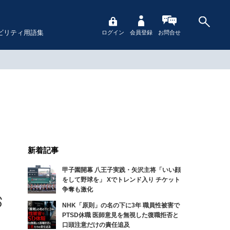
ビリティ用語集
ログイン
会員登録
お問合せ
新着記事
甲子園開幕 八王子実践・矢沢主将「いい顔
をして野球を」 Xでトレンド入り チケット
争奪も激化
NHK「原則」の名の下に3年 職員性被害で
PTSD休職 医師意見を無視した復職拒否と
口頭注意だけの責任追及