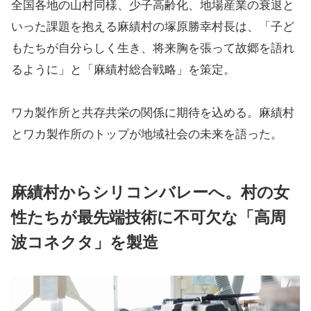
全国各地の山村同様、少子高齢化、地場産業の衰退と
いった課題を抱える麻績村の塚原勝幸村長は、「子ど
もたちが自分らしく生き、将来胸を張って故郷を語れ
るように」と「麻績村総合戦略」を策定。
ワカ製作所と共存共栄の関係に期待を込める。麻績村
とワカ製作所のトップが地域社会の未来を語った。
麻績村からシリコンバレーへ。村の女
性たちが最先端技術に不可欠な「高周
波コネクタ」を製造