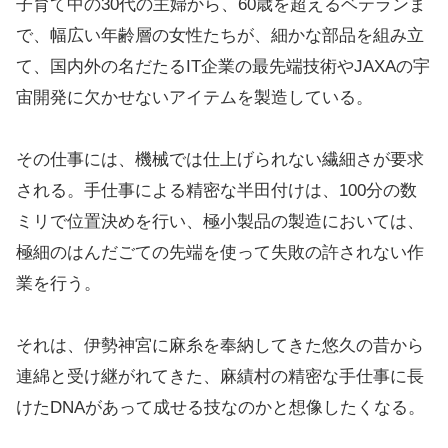
子育て中の30代の主婦から、60歳を超えるベテランま
で、幅広い年齢層の女性たちが、細かな部品を組み立
て、国内外の名だたるIT企業の最先端技術やJAXAの宇
宙開発に欠かせないアイテムを製造している。
その仕事には、機械では仕上げられない繊細さが要求
される。手仕事による精密な半田付けは、100分の数
ミリで位置決めを行い、極小製品の製造においては、
極細のはんだごての先端を使って失敗の許されない作
業を行う。
それは、伊勢神宮に麻糸を奉納してきた悠久の昔から
連綿と受け継がれてきた、麻績村の精密な手仕事に長
けたDNAがあって成せる技なのかと想像したくなる。