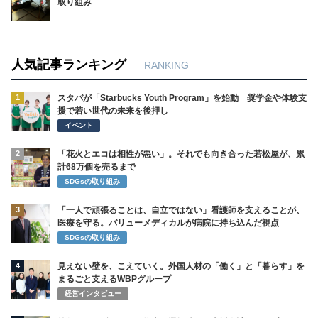
取り組み
人気記事ランキング
RANKING
1
スタバが「Starbucks Youth Program」を始動 奨学金や体験支
援で若い世代の未来を後押し
イベント
2
「花火とエコは相性が悪い」。それでも向き合った若松屋が、累
計68万個を売るまで
SDGsの取り組み
3
「一人で頑張ることは、自立ではない」看護師を支えることが、
医療を守る。バリューメディカルが病院に持ち込んだ視点
SDGsの取り組み
4
見えない壁を、こえていく。外国人材の「働く」と「暮らす」を
まるごと支えるWBPグループ
経営インタビュー