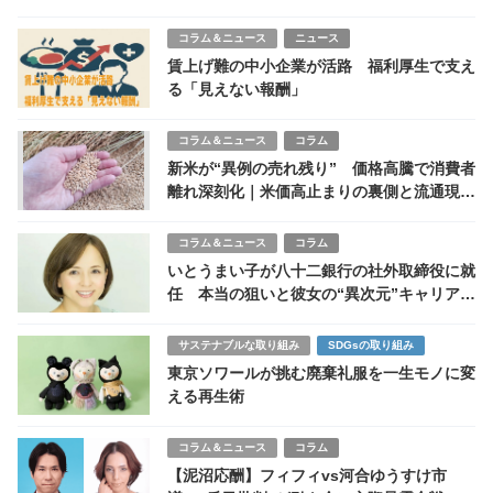
コラム＆ニュース
ニュース
賃上げ難の中小企業が活路 福利厚生で支え
る「見えない報酬」
コラム＆ニュース
コラム
新米が“異例の売れ残り” 価格高騰で消費者
離れ深刻化｜米価高止まりの裏側と流通現場
の危機
コラム＆ニュース
コラム
いとうまい子が八十二銀行の社外取締役に就
任 本当の狙いと彼女の“異次元”キャリアに
迫る
サステナブルな取り組み
SDGsの取り組み
東京ソワールが挑む廃棄礼服を一生モノに変
える再生術
コラム＆ニュース
コラム
【泥沼応酬】フィフィvs河合ゆうすけ市