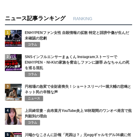
ニュース記事ランキング
RANKING
1
ENHYPENファン女性 自殺情報の拡散 特定と誹謗中傷が生んだ
未確認の悲劇
コラム
2
SNSインフルエンサーまぁくん Instagramストーリーで
ENHYPEN・NI-KIの家族を脅迫しファンに謝罪 みなちゃんの死
を巡る混乱
コラム
3
円相場の急変で全財産喪失！ショートスリーパー堀大輔の悲鳴と
ネット民の辛辣な声
ニュース
4
上田綺世妻・由布菜月YouTube炎上 W杯期間のワンオペ発言で批
判殺到の理由
コラム
5
川端かなこさんに訃報「死因は？」元eggギャルモデル36歳に何