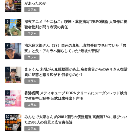
があったのか
コラム
6
深夜アニメ『ヤニねこ』喫煙・薬物描写でBPO議論 人気作に視
聴者批判が問う表現の責任
コラム
7
清水良太郎さん（37）自死の真相…直前番組で見せていた「異
変」と父・アキラへ漏らしていた“最後の苦悩”
コラム
8
まぁくん 末期がん克服動画が炎上 余命宣告からのみそきん復活
劇に疑惑と怒り広がる 何者なのか？
コラム
9
香港税関 メディキューブ PDRNクリームにスーダンレッド検出
で使用中止勧告 公式は未検出と声明
コラム
10
みんなで大家さん 約2881億円の債務超過 高配当7％に飛びつい
た2500人の背景と広告責任論
コラム