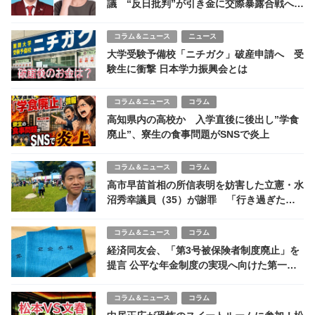
議 “反日批判”が引き金に交際暴露合戦へ
政治と私生活の境界線が崩壊した瞬間
コラム＆ニュース
ニュース
大学受験予備校「ニチガク」破産申請へ 受
験生に衝撃 日本学力振興会とは
コラム＆ニュース
コラム
高知県内の高校か 入学直後に後出し”学食
廃止”、寮生の食事問題がSNSで炎上
コラム＆ニュース
コラム
高市早苗首相の所信表明を妨害した立憲・水
沼秀幸議員（35）が謝罪 「行き過ぎた点
あった」と反省も「遅すぎる」と批判止まず
コラム＆ニュース
コラム
経済同友会、「第3号被保険者制度廃止」を
提言 公平な年金制度の実現へ向けた第一歩
となるか
コラム＆ニュース
コラム