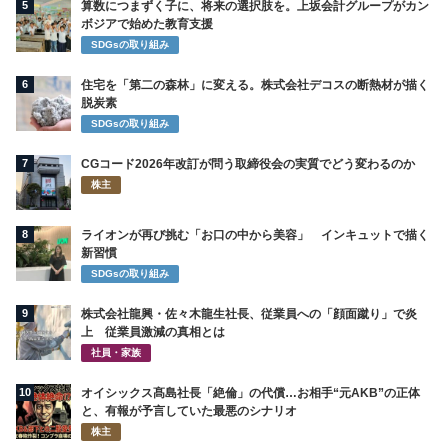
5
算数につまずく子に、将来の選択肢を。上坂会計グループがカン
ボジアで始めた教育支援
SDGsの取り組み
6
住宅を「第二の森林」に変える。株式会社デコスの断熱材が描く
脱炭素
SDGsの取り組み
7
CGコード2026年改訂が問う取締役会の実質でどう変わるのか
株主
8
ライオンが再び挑む「お口の中から美容」 インキュットで描く
新習慣
SDGsの取り組み
9
株式会社龍興・佐々木龍生社長、従業員への「顔面蹴り」で炎
上 従業員激減の真相とは
社員・家族
10
オイシックス髙島社長「絶倫」の代償…お相手“元AKB”の正体
と、有報が予言していた最悪のシナリオ
株主