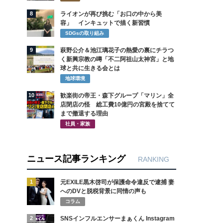
8
ライオンが再び挑む「お口の中から美
容」 インキュットで描く新習慣
SDGsの取り組み
9
萩野公介＆池江璃花子の熱愛の裏にチラつ
く新興宗教の噂「不二阿祖山太神宮」と地
球と共に生きる会とは
地球環境
10
歓楽街の帝王・森下グループ「マリン」全
店閉店の怪 総工費10億円の宮殿を捨てて
まで撤退する理由
社員・家族
ニュース記事ランキング
RANKING
1
元EXILE黒木啓司が保護命令違反で逮捕 妻
へのDVと脱税背景に同情の声も
コラム
2
SNSインフルエンサーまぁくん Instagram