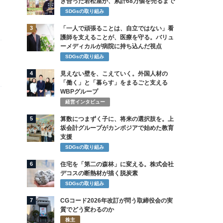
き合った若松屋が、累計68万個を売るまで
SDGsの取り組み
3
「一人で頑張ることは、自立ではない」看
護師を支えることが、医療を守る。バリュ
ーメディカルが病院に持ち込んだ視点
SDGsの取り組み
4
見えない壁を、こえていく。外国人材の
「働く」と「暮らす」をまるごと支える
WBPグループ
経営インタビュー
5
算数につまずく子に、将来の選択肢を。上
坂会計グループがカンボジアで始めた教育
支援
SDGsの取り組み
6
住宅を「第二の森林」に変える。株式会社
デコスの断熱材が描く脱炭素
SDGsの取り組み
7
CGコード2026年改訂が問う取締役会の実
質でどう変わるのか
株主