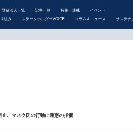
登録法人一覧
記事一覧
特集・連載
イベント
り組み
ステークホルダーVOICE
コラム＆ニュース
サステナ
が阻止、マスク氏の行動に違憲の指摘