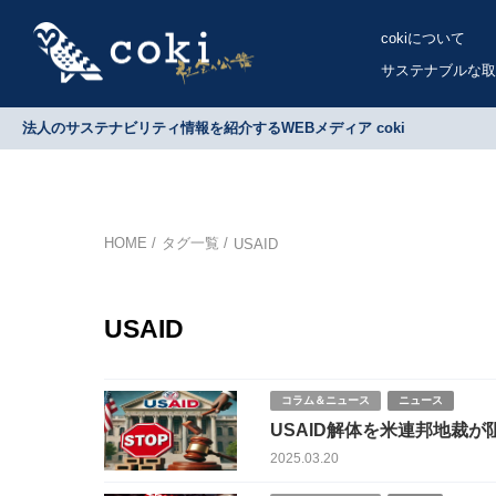
cokiについて
サステナブルな取
法人のサステナビリティ情報を紹介するWEBメディア coki
HOME
タグ一覧
USAID
USAID
コラム＆ニュース
ニュース
USAID解体を米連邦地裁
2025.03.20