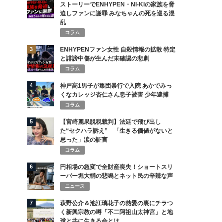
ストーリーでENHYPEN・NI-KIの家族を脅
迫しファンに謝罪 みなちゃんの死を巡る混
乱
コラム
3
ENHYPENファン女性 自殺情報の拡散 特定
と誹謗中傷が生んだ未確認の悲劇
コラム
4
神戸高1男子が集団暴行で入院 あかでみっ
くなカレッジ杏仁さん息子被害 少年逮捕
コラム
5
【宮崎麗果脱税裁判】法廷で飛び出し
た“セクハラ訴え” 「生きる価値がないと
思った」涙の証言
コラム
6
円相場の急変で全財産喪失！ショートスリ
ーパー堀大輔の悲鳴とネット民の辛辣な声
ニュース
7
萩野公介＆池江璃花子の熱愛の裏にチラつ
く新興宗教の噂「不二阿祖山太神宮」と地
球と共に生きる会とは