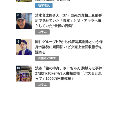
地球環境
8
清水良太郎さん（37）自死の真相…直前番
組で見せていた「異変」と父・アキラへ漏
らしていた“最後の苦悩”
コラム
9
同仁グループHPから代表写真削除という保
身の姿勢に疑問符 ハビタ売上金回収指示を
認める
有識者VOICE
10
渋谷「箱の中身」さーちゃん 胸触らせ事件
27歳TikTokerら3人書類送検 「バズると思
って」1000万円規模稼ぐ
コラム