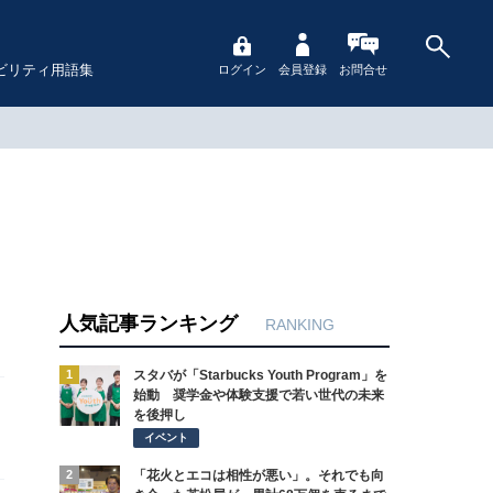
ビリティ用語集
ログイン
会員登録
お問合せ
人気記事ランキング
RANKING
1
スタバが「Starbucks Youth Program」を
始動 奨学金や体験支援で若い世代の未来
を後押し
イベント
2
「花火とエコは相性が悪い」。それでも向