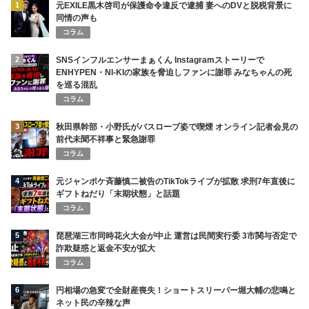
1
元EXILE黒木啓司が保護命令違反で逮捕 妻へのDVと脱税背景に
同情の声も
コラム
2
SNSインフルエンサーまぁくん Instagramストーリーで
ENHYPEN・NI-KIの家族を脅迫しファンに謝罪 みなちゃんの死
を巡る混乱
コラム
3
秋田県幹部・小野氏がバスローブ姿で喫煙 オンライン記者会見の
前代未聞不祥事と緊急謝罪
コラム
4
元ジャンポケ斉藤慎二被告のTikTokライブが拡散 求刑7年直後に
ギフトねだり「末期状態」と話題
コラム
5
琵琶湖三市同時花火大会が中止 運営は民間実行委 3市関与否定で
詐欺疑惑と返金不安が拡大
コラム
6
円相場の急変で全財産喪失！ショートスリーパー堀大輔の悲鳴と
ネット民の辛辣な声