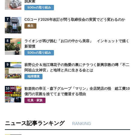
脱炭素
SDGsの取り組み
7
CGコード2026年改訂が問う取締役会の実質でどう変わるのか
株主
8
ライオンが再び挑む「お口の中から美容」 インキュットで描く
新習慣
SDGsの取り組み
9
萩野公介＆池江璃花子の熱愛の裏にチラつく新興宗教の噂「不二
阿祖山太神宮」と地球と共に生きる会とは
地球環境
10
歓楽街の帝王・森下グループ「マリン」全店閉店の怪 総工費10
億円の宮殿を捨ててまで撤退する理由
社員・家族
ニュース記事ランキング
RANKING