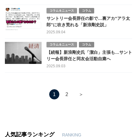
コラム＆ニュース
コラム
サントリー会長辞任の影で…裏アカ“アラ太
郎”に吹き荒れる「新浪剛史説」
2025.09.04
コラム＆ニュース
コラム
【続報】新浪剛史氏「潔白」主張も…サント
リー会長辞任と同友会活動自粛へ
2025.09.03
＞
1
2
人気記事ランキング
RANKING