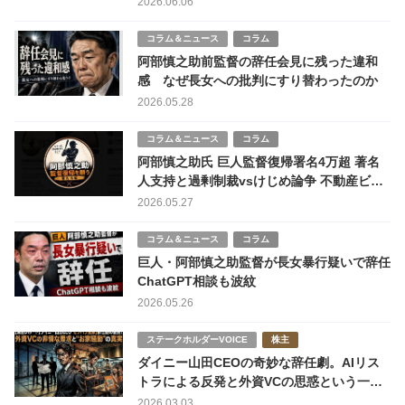
2026.06.06
コラム＆ニュース
コラム
阿部慎之助前監督の辞任会見に残った違和
感 なぜ長女への批判にすり替わったのか
2026.05.28
コラム＆ニュース
コラム
阿部慎之助氏 巨人監督復帰署名4万超 著名
人支持と過剰制裁vsけじめ論争 不動産ビジ
ネス報道も
2026.05.27
コラム＆ニュース
コラム
巨人・阿部慎之助監督が長女暴行疑いで辞任
ChatGPT相談も波紋
2026.05.26
ステークホルダーVOICE
株主
ダイニー山田CEOの奇妙な辞任劇。AIリス
トラによる反発と外資VCの思惑という一つ
の可能性
2026.03.03