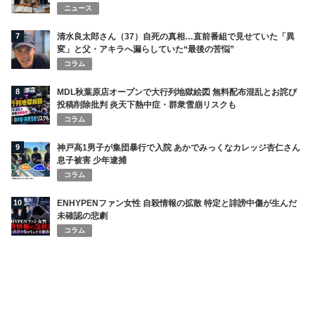
ニュース
7
清水良太郎さん（37）自死の真相…直前番組で見せていた「異
変」と父・アキラへ漏らしていた“最後の苦悩”
コラム
8
MDL秋葉原店オープンで大行列地獄絵図 無料配布混乱とお詫び
投稿削除批判 炎天下熱中症・群衆雪崩リスクも
コラム
9
神戸高1男子が集団暴行で入院 あかでみっくなカレッジ杏仁さん
息子被害 少年逮捕
コラム
10
ENHYPENファン女性 自殺情報の拡散 特定と誹謗中傷が生んだ
未確認の悲劇
コラム