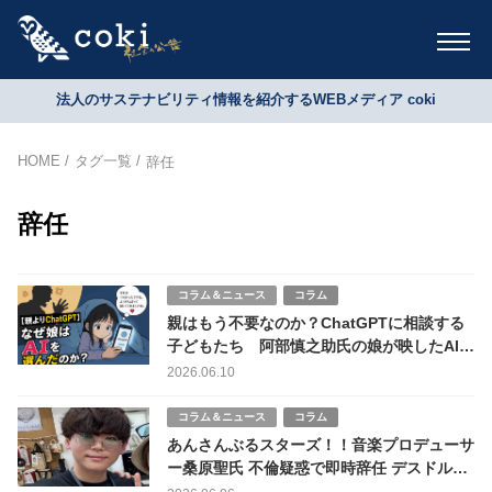
法人のサステナビリティ情報を紹介するWEBメディア coki
HOME
タグ一覧
辞任
辞任
コラム＆ニュース
コラム
親はもう不要なのか？ChatGPTに相談する
子どもたち 阿部慎之助氏の娘が映したAI時
代の親子関係
2026.06.10
コラム＆ニュース
コラム
あんさんぶるスターズ！！音楽プロデューサ
ー桑原聖氏 不倫疑惑で即時辞任 デスドル暴
露受け事実認め謝罪