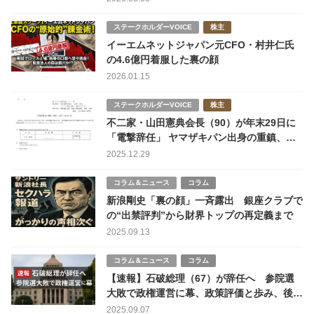
ステークホルダーVOICE
株主
イーエムネットジャパン元CFO・村井仁氏
の4.6億円着服した裏の顔
2026.01.15
ステークホルダーVOICE
株主
不二家・山田憲典会長（90）が年末29日に
「電撃辞任」 ヤマザキパン出身の重鎮、突
然の幕引きの背景
2025.12.29
コラム＆ニュース
コラム
新浪剛史「裏の顔」一斉露出 銀座クラブで
の“出禁評判”から財界トップの再定義まで
2025.09.13
コラム＆ニュース
コラム
【速報】石破総理（67）が辞任へ 参院選
大敗で政権運営に幕、政策評価と歩み、後継
争いの行方
2025.09.07