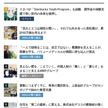
1
スタバが「Starbucks Youth Program」を始動 奨学金や体験支
援で若い世代の未来を後押し
イベント
2
「花火とエコは相性が悪い」。それでも向き合った若松屋が、累
計68万個を売るまで
SDGsの取り組み
3
「一人で頑張ることは、自立ではない」看護師を支えることが、
医療を守る。バリューメディカルが病院に持ち込んだ視点
SDGsの取り組み
4
見えない壁を、こえていく。外国人材の「働く」と「暮らす」を
まるごと支えるWBPグループ
経営インタビュー
5
算数につまずく子に、将来の選択肢を。上坂会計グループがカン
ボジアで始めた教育支援
SDGsの取り組み
6
住宅を「第二の森林」に変える。株式会社デコスの断熱材が描く