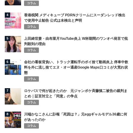
コラム
4
香港税関 メディキューブ PDRNクリームにスーダンレッド検出
で使用中止勧告 公式は未検出と声明
コラム
5
上田綺世妻・由布菜月YouTube炎上 W杯期間のワンオペ発言で批
判殺到の理由
コラム
6
会社の看板背負い、トラック運転手のポイ捨て動画炎上 停車中飲
料を外に流し捨てエヌ・オー通産Google Maps口コミが大荒れ状
態
コラム
7
ロケバスで何が起きたのか 元ジャンポケ斉藤慎二被告の裁判ま
とめ｜証言対立と「同意」の争点
コラム
8
川端かなこさんに訃報「死因は？」元eggギャルモデル36歳に何
があったのか
コラム