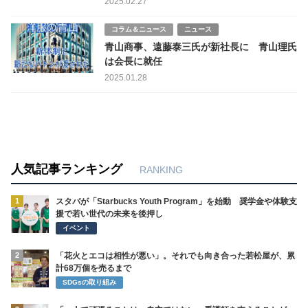
2025.02.27
コラム＆ニュース
ニュース
青山商事、遠藤泰三氏が新社長に 青山理氏
は会長に就任
2025.01.28
人気記事ランキング
RANKING
1
スタバが「Starbucks Youth Program」を始動 奨学金や体験支
援で若い世代の未来を後押し
イベント
2
「花火とエコは相性が悪い」。それでも向き合った若松屋が、累
計68万個を売るまで
SDGsの取り組み