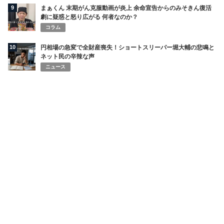
9
まぁくん 末期がん克服動画が炎上 余命宣告からのみそきん復活
劇に疑惑と怒り広がる 何者なのか？
コラム
10
円相場の急変で全財産喪失！ショートスリーパー堀大輔の悲鳴と
ネット民の辛辣な声
ニュース