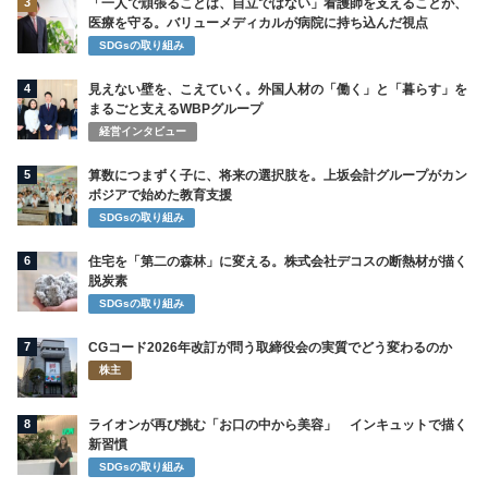
3
「一人で頑張ることは、自立ではない」看護師を支えることが、
医療を守る。バリューメディカルが病院に持ち込んだ視点
SDGsの取り組み
4
見えない壁を、こえていく。外国人材の「働く」と「暮らす」を
まるごと支えるWBPグループ
経営インタビュー
5
算数につまずく子に、将来の選択肢を。上坂会計グループがカン
ボジアで始めた教育支援
SDGsの取り組み
6
住宅を「第二の森林」に変える。株式会社デコスの断熱材が描く
脱炭素
SDGsの取り組み
7
CGコード2026年改訂が問う取締役会の実質でどう変わるのか
株主
8
ライオンが再び挑む「お口の中から美容」 インキュットで描く
新習慣
SDGsの取り組み