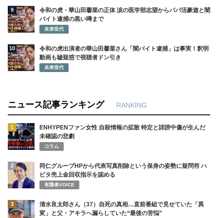
9
令和の虎・華山田馨菜の正体 涙の医学部志望からパパ活豪遊と闇
バイト逮捕の黒い噂まで
未来世代
10
令和の虎出演者の華山田馨菜さん「闇バイト逮捕」は事実！釈明
動画も嘘疑惑で視聴者ドン引き
未来世代
ニュース記事ランキング
RANKING
1
ENHYPENファン女性 自殺情報の拡散 特定と誹謗中傷が生んだ
未確認の悲劇
コラム
2
同仁グループHPから代表写真削除という保身の姿勢に疑問符 ハ
ビタ売上金回収指示を認める
有識者VOICE
3
清水良太郎さん（37）自死の真相…直前番組で見せていた「異
変」と父・アキラへ漏らしていた“最後の苦悩”