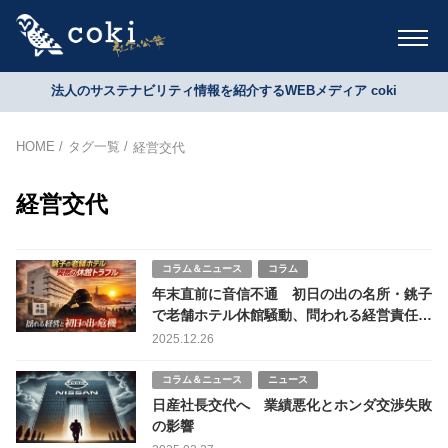
法人のサステナビリティ情報を紹介するWEBメディア coki
HOME
タグ一覧
経営交代
経営交代
コラム＆ニュース
コラム
年末直前に音信不通 初日の出の名所・銚子
で老舗ホテル休館騒動、問われる経営責任と
観光地の危機管理
2025.12.26
コラム＆ニュース
ニュース
日産社長交代へ 業績悪化とホンダ交渉失敗
の影響