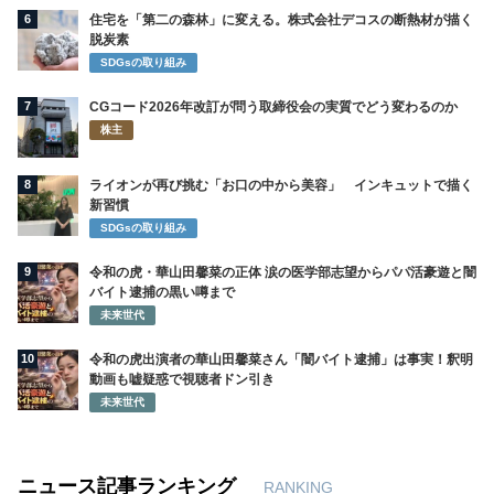
6
住宅を「第二の森林」に変える。株式会社デコスの断熱材が描く
脱炭素
SDGsの取り組み
7
CGコード2026年改訂が問う取締役会の実質でどう変わるのか
株主
8
ライオンが再び挑む「お口の中から美容」 インキュットで描く
新習慣
SDGsの取り組み
9
令和の虎・華山田馨菜の正体 涙の医学部志望からパパ活豪遊と闇
バイト逮捕の黒い噂まで
未来世代
10
令和の虎出演者の華山田馨菜さん「闇バイト逮捕」は事実！釈明
動画も嘘疑惑で視聴者ドン引き
未来世代
ニュース記事ランキング
RANKING