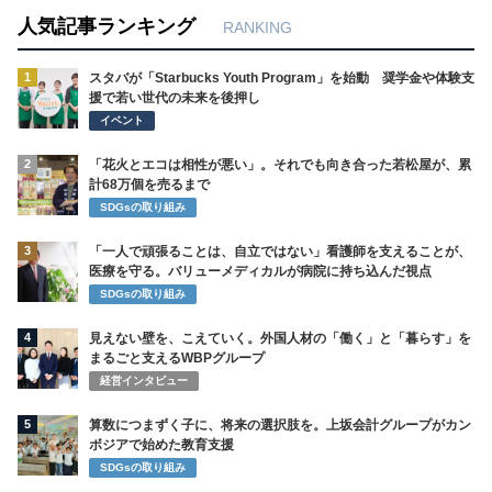
人気記事ランキング
RANKING
1
スタバが「Starbucks Youth Program」を始動 奨学金や体験支
援で若い世代の未来を後押し
イベント
2
「花火とエコは相性が悪い」。それでも向き合った若松屋が、累
計68万個を売るまで
SDGsの取り組み
3
「一人で頑張ることは、自立ではない」看護師を支えることが、
医療を守る。バリューメディカルが病院に持ち込んだ視点
SDGsの取り組み
4
見えない壁を、こえていく。外国人材の「働く」と「暮らす」を
まるごと支えるWBPグループ
経営インタビュー
5
算数につまずく子に、将来の選択肢を。上坂会計グループがカン
ボジアで始めた教育支援
SDGsの取り組み