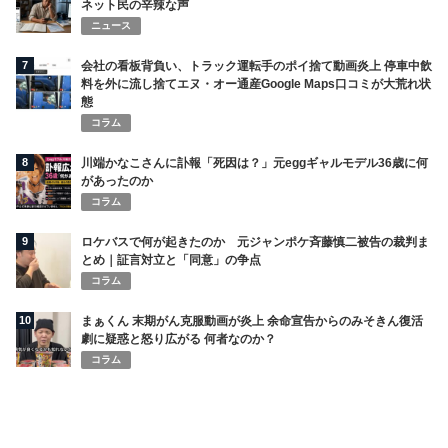
ネット民の辛辣な声
ニュース
7
会社の看板背負い、トラック運転手のポイ捨て動画炎上 停車中飲
料を外に流し捨てエヌ・オー通産Google Maps口コミが大荒れ状
態
コラム
8
川端かなこさんに訃報「死因は？」元eggギャルモデル36歳に何
があったのか
コラム
9
ロケバスで何が起きたのか 元ジャンポケ斉藤慎二被告の裁判ま
とめ｜証言対立と「同意」の争点
コラム
10
まぁくん 末期がん克服動画が炎上 余命宣告からのみそきん復活
劇に疑惑と怒り広がる 何者なのか？
コラム