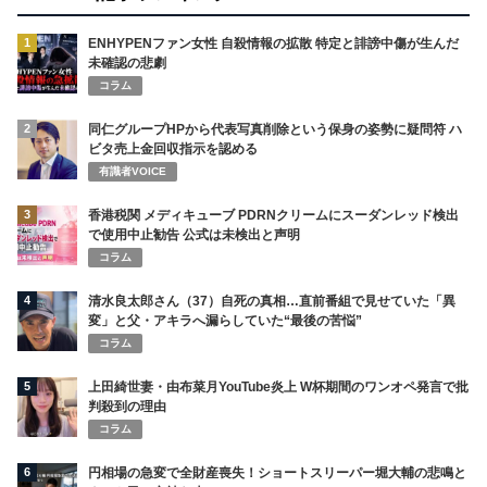
1
ENHYPENファン女性 自殺情報の拡散 特定と誹謗中傷が生んだ
未確認の悲劇
コラム
2
同仁グループHPから代表写真削除という保身の姿勢に疑問符 ハ
ビタ売上金回収指示を認める
有識者VOICE
3
香港税関 メディキューブ PDRNクリームにスーダンレッド検出
で使用中止勧告 公式は未検出と声明
コラム
4
清水良太郎さん（37）自死の真相…直前番組で見せていた「異
変」と父・アキラへ漏らしていた“最後の苦悩”
コラム
5
上田綺世妻・由布菜月YouTube炎上 W杯期間のワンオペ発言で批
判殺到の理由
コラム
6
円相場の急変で全財産喪失！ショートスリーパー堀大輔の悲鳴と