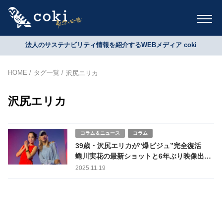
法人のサステナビリティ情報を紹介するWEBメディア coki
HOME
タグ一覧
沢尻エリカ
沢尻エリカ
コラム＆ニュース
コラム
39歳・沢尻エリカが“爆ビジュ”完全復活
蜷川実花の最新ショットと6年ぶり映像出演
で語った「別に」18年目の真実
2025.11.19