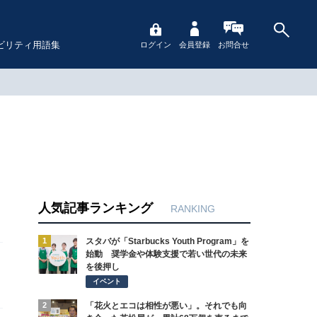
ビリティ用語集
ログイン
会員登録
お問合せ
人気記事ランキング
RANKING
1
スタバが「Starbucks Youth Program」を
始動 奨学金や体験支援で若い世代の未来
を後押し
イベント
2
「花火とエコは相性が悪い」。それでも向