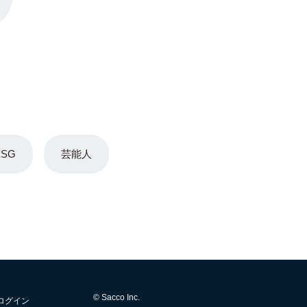
ESG
芸能人
© Sacco Inc.
ログイン