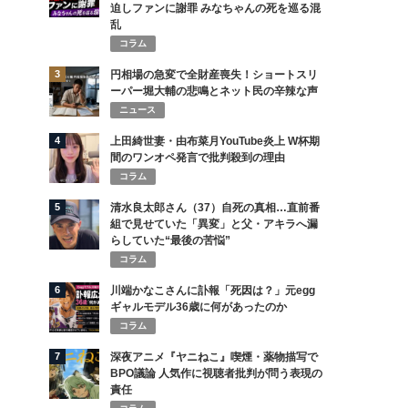
迫しファンに謝罪 みなちゃんの死を巡る混
乱
コラム
3
円相場の急変で全財産喪失！ショートスリ
ーパー堀大輔の悲鳴とネット民の辛辣な声
ニュース
4
上田綺世妻・由布菜月YouTube炎上 W杯期
間のワンオペ発言で批判殺到の理由
コラム
5
清水良太郎さん（37）自死の真相…直前番
組で見せていた「異変」と父・アキラへ漏
らしていた“最後の苦悩”
コラム
6
川端かなこさんに訃報「死因は？」元egg
ギャルモデル36歳に何があったのか
コラム
7
深夜アニメ『ヤニねこ』喫煙・薬物描写で
BPO議論 人気作に視聴者批判が問う表現の
責任