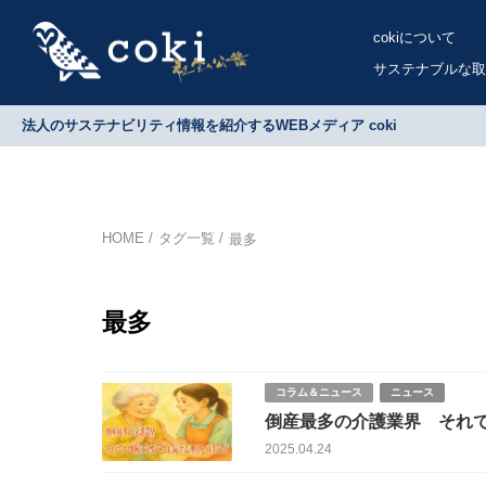
cokiについて
サステナブルな取
法人のサステナビリティ情報を紹介するWEBメディア coki
HOME
タグ一覧
最多
最多
コラム＆ニュース
ニュース
倒産最多の介護業界 それ
2025.04.24