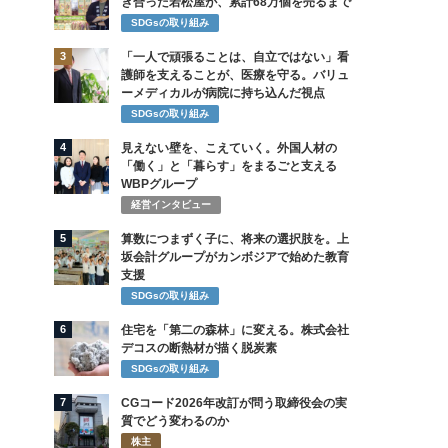
き合った若松屋が、累計68万個を売るまで
SDGsの取り組み
3
「一人で頑張ることは、自立ではない」看
護師を支えることが、医療を守る。バリュ
ーメディカルが病院に持ち込んだ視点
SDGsの取り組み
4
見えない壁を、こえていく。外国人材の
「働く」と「暮らす」をまるごと支える
WBPグループ
経営インタビュー
5
算数につまずく子に、将来の選択肢を。上
坂会計グループがカンボジアで始めた教育
支援
SDGsの取り組み
6
住宅を「第二の森林」に変える。株式会社
デコスの断熱材が描く脱炭素
SDGsの取り組み
7
CGコード2026年改訂が問う取締役会の実
質でどう変わるのか
株主