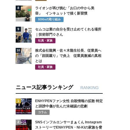
8
ライオンが再び挑む「お口の中から美
容」 インキュットで描く新習慣
SDGsの取り組み
9
セムコは素の自分を受け止めてくれる場所
｜技術部門０さん
社員・家族
10
株式会社龍興・佐々木龍生社長、従業員へ
の「顔面蹴り」で炎上 従業員激減の真相
とは
社員・家族
ニュース記事ランキング
RANKING
1
ENHYPENファン女性 自殺情報の拡散 特定
と誹謗中傷が生んだ未確認の悲劇
コラム
2
SNSインフルエンサーまぁくん Instagram
ストーリーでENHYPEN・NI-KIの家族を脅