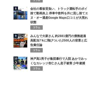
コラム
8
会社の看板背負い、トラック運転手のポイ
捨て動画炎上 停車中飲料を外に流し捨てエ
ヌ・オー通産Google Maps口コミが大荒れ
状態
コラム
9
みんなで大家さん 約2881億円の債務超過
高配当7％に飛びついた2500人の背景と広
告責任論
コラム
10
神戸高1男子が集団暴行で入院 あかでみっ
くなカレッジ杏仁さん息子被害 少年逮捕
コラム