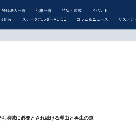
登録法人一覧
記事一覧
特集・連載
イベント
り組み
ステークホルダーVOICE
コラム＆ニュース
サステナ
でも地域に必要とされ続ける理由と再生の道