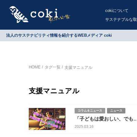
cokiについて
サステナブルな取
法人のサステナビリティ情報を紹介するWEBメディア coki
HOME
タグ一覧
支援マニュアル
支援マニュアル
コラム＆ニュース
ニュース
「子どもは愛おしい、でも…
2025.03.16