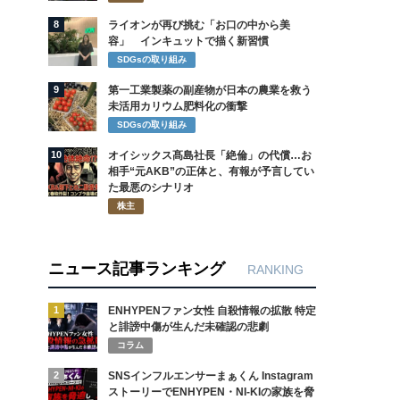
8
ライオンが再び挑む「お口の中から美
容」 インキュットで描く新習慣
SDGsの取り組み
9
第一工業製薬の副産物が日本の農業を救う
未活用カリウム肥料化の衝撃
SDGsの取り組み
10
オイシックス髙島社長「絶倫」の代償…お
相手“元AKB”の正体と、有報が予言してい
た最悪のシナリオ
株主
ニュース記事ランキング
RANKING
1
ENHYPENファン女性 自殺情報の拡散 特定
と誹謗中傷が生んだ未確認の悲劇
コラム
2
SNSインフルエンサーまぁくん Instagram
ストーリーでENHYPEN・NI-KIの家族を脅