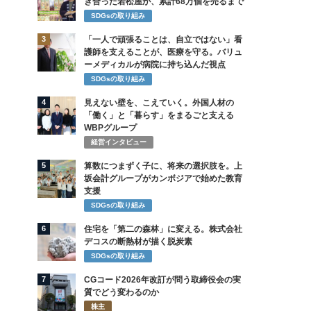
き合った若松屋が、累計68万個を売るまで
SDGsの取り組み
3
「一人で頑張ることは、自立ではない」看
護師を支えることが、医療を守る。バリュ
ーメディカルが病院に持ち込んだ視点
SDGsの取り組み
4
見えない壁を、こえていく。外国人材の
「働く」と「暮らす」をまるごと支える
WBPグループ
経営インタビュー
5
算数につまずく子に、将来の選択肢を。上
坂会計グループがカンボジアで始めた教育
支援
SDGsの取り組み
6
住宅を「第二の森林」に変える。株式会社
デコスの断熱材が描く脱炭素
SDGsの取り組み
7
CGコード2026年改訂が問う取締役会の実
質でどう変わるのか
株主