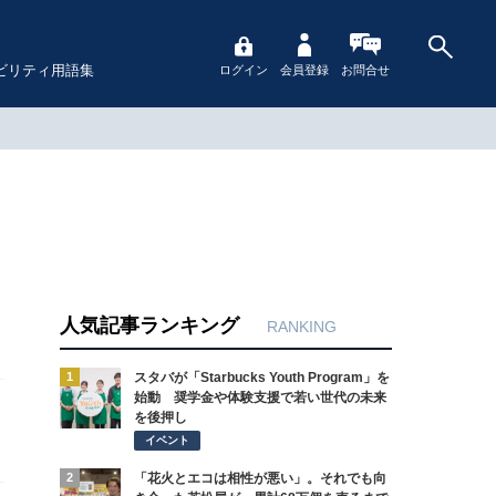
ビリティ用語集
ログイン
会員登録
お問合せ
人気記事ランキング
RANKING
1
スタバが「Starbucks Youth Program」を
始動 奨学金や体験支援で若い世代の未来
を後押し
イベント
2
「花火とエコは相性が悪い」。それでも向