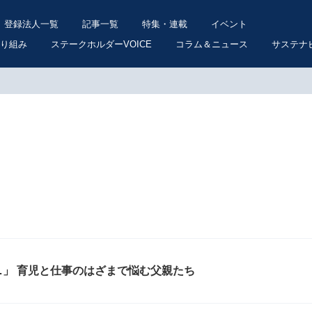
登録法人一覧
記事一覧
特集・連載
イベント
り組み
ステークホルダーVOICE
コラム＆ニュース
サステナ
」 育児と仕事のはざまで悩む父親たち