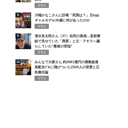
コラム
8
川端かなこさんに訃報「死因は？」元egg
ギャルモデル36歳に何があったのか
コラム
9
清水良太郎さん（37）自死の真相…直前番
組で見せていた「異変」と父・アキラへ漏
らしていた“最後の苦悩”
コラム
10
みんなで大家さん 約2881億円の債務超過
高配当7％に飛びついた2500人の背景と広
告責任論
コラム