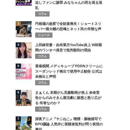
迫しファンに謝罪 みなちゃんの死を巡る混
乱
コラム
3
円相場の急変で全財産喪失！ショートスリ
ーパー堀大輔の悲鳴とネット民の辛辣な声
ニュース
4
上田綺世妻・由布菜月YouTube炎上 W杯期
間のワンオペ発言で批判殺到の理由
コラム
5
香港税関 メディキューブ PDRNクリームに
スーダンレッド検出で使用中止勧告 公式は
未検出と声明
コラム
6
まぁくん 末期がん克服動画が炎上 余命宣
告からのみそきん復活劇に疑惑と怒り広が
る 何者なのか？
コラム
7
深夜アニメ『ヤニねこ』喫煙・薬物描写で
BPO議論 人気作に視聴者批判が問う表現の
責任