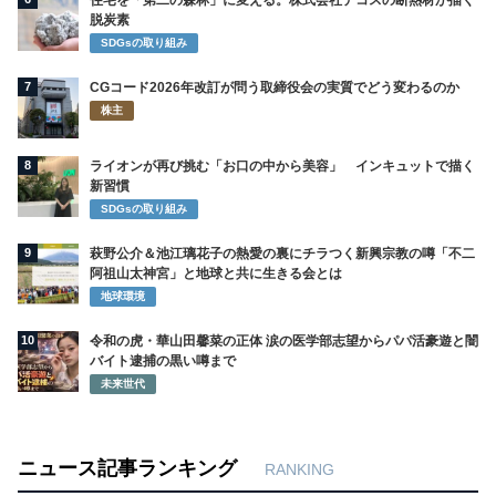
住宅を「第二の森林」に変える。株式会社デコスの断熱材が描く
脱炭素
SDGsの取り組み
7
CGコード2026年改訂が問う取締役会の実質でどう変わるのか
株主
8
ライオンが再び挑む「お口の中から美容」 インキュットで描く
新習慣
SDGsの取り組み
9
萩野公介＆池江璃花子の熱愛の裏にチラつく新興宗教の噂「不二
阿祖山太神宮」と地球と共に生きる会とは
地球環境
10
令和の虎・華山田馨菜の正体 涙の医学部志望からパパ活豪遊と闇
バイト逮捕の黒い噂まで
未来世代
ニュース記事ランキング
RANKING