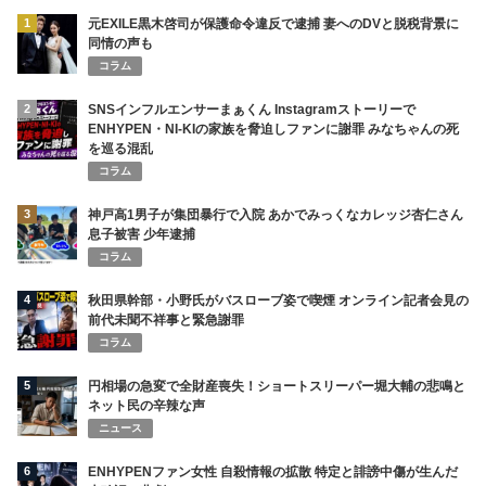
1
元EXILE黒木啓司が保護命令違反で逮捕 妻へのDVと脱税背景に
同情の声も
コラム
2
SNSインフルエンサーまぁくん Instagramストーリーで
ENHYPEN・NI-KIの家族を脅迫しファンに謝罪 みなちゃんの死
を巡る混乱
コラム
3
神戸高1男子が集団暴行で入院 あかでみっくなカレッジ杏仁さん
息子被害 少年逮捕
コラム
4
秋田県幹部・小野氏がバスローブ姿で喫煙 オンライン記者会見の
前代未聞不祥事と緊急謝罪
コラム
5
円相場の急変で全財産喪失！ショートスリーパー堀大輔の悲鳴と
ネット民の辛辣な声
ニュース
6
ENHYPENファン女性 自殺情報の拡散 特定と誹謗中傷が生んだ