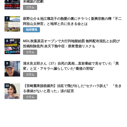
未確認の悲劇
コラム
7
萩野公介＆池江璃花子の熱愛の裏にチラつく新興宗教の噂「不二
阿祖山太神宮」と地球と共に生きる会とは
地球環境
8
MDL秋葉原店オープンで大行列地獄絵図 無料配布混乱とお詫び
投稿削除批判 炎天下熱中症・群衆雪崩リスクも
コラム
9
清水良太郎さん（37）自死の真相…直前番組で見せていた「異
変」と父・アキラへ漏らしていた“最後の苦悩”
コラム
10
【宮崎麗果脱税裁判】法廷で飛び出した“セクハラ訴え” 「生き
る価値がないと思った」涙の証言
コラム