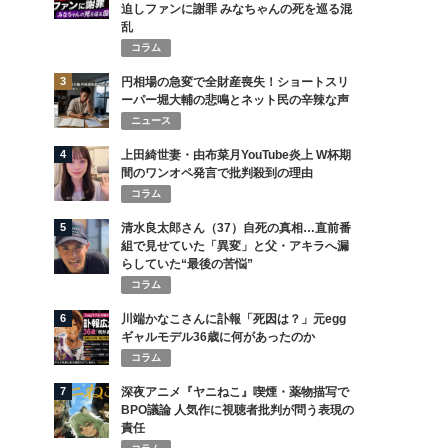
迫しファンに謝罪 みなちゃんの死を巡る混
乱
コラム
3
円相場の急変で全財産喪失！ショートスリ
ーパー堀大輔の悲鳴とネット民の辛辣な声
ニュース
4
上田綺世妻・由布菜月YouTube炎上 W杯期
間のワンオペ発言で批判殺到の理由
コラム
5
清水良太郎さん（37）自死の真相…直前番
組で見せていた「異変」と父・アキラへ漏
らしていた“最後の苦悩”
コラム
6
川端かなこさんに訃報「死因は？」元egg
ギャルモデル36歳に何があったのか
コラム
7
深夜アニメ『ヤニねこ』喫煙・薬物描写で
BPO議論 人気作に視聴者批判が問う表現の
責任