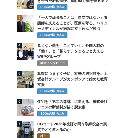
き合った若松屋が、累計68万個を売るまで
SDGsの取り組み
3
「一人で頑張ることは、自立ではない」看
護師を支えることが、医療を守る。バリュ
ーメディカルが病院に持ち込んだ視点
SDGsの取り組み
4
見えない壁を、こえていく。外国人材の
「働く」と「暮らす」をまるごと支える
WBPグループ
経営インタビュー
5
算数につまずく子に、将来の選択肢を。上
坂会計グループがカンボジアで始めた教育
支援
SDGsの取り組み
6
住宅を「第二の森林」に変える。株式会社
デコスの断熱材が描く脱炭素
SDGsの取り組み
7
CGコード2026年改訂が問う取締役会の実
質でどう変わるのか
株主