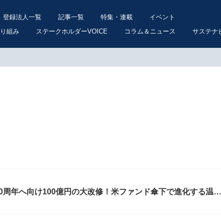
登録法人一覧
記事一覧
特集・連載
イベント
り組み
ステークホルダーVOICE
コラム＆ニュース
サステナ
0周年へ向け100億円の大改修！米ファンド傘下で進化する温