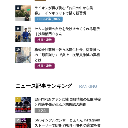
8
ライオンが再び挑む「お口の中から美
容」 インキュットで描く新習慣
SDGsの取り組み
9
セムコは素の自分を受け止めてくれる場所
｜技術部門０さん
社員・家族
10
株式会社龍興・佐々木龍生社長、従業員へ
の「顔面蹴り」で炎上 従業員激減の真相
とは
社員・家族
ニュース記事ランキング
RANKING
1
ENHYPENファン女性 自殺情報の拡散 特定
と誹謗中傷が生んだ未確認の悲劇
コラム
2
SNSインフルエンサーまぁくん Instagram
ストーリーでENHYPEN・NI-KIの家族を脅