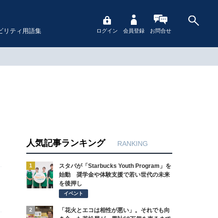
ビリティ用語集
ログイン
会員登録
お問合せ
人気記事ランキング
RANKING
1
スタバが「Starbucks Youth Program」を
始動 奨学金や体験支援で若い世代の未来
を後押し
泉
イベント
2
「花火とエコは相性が悪い」。それでも向