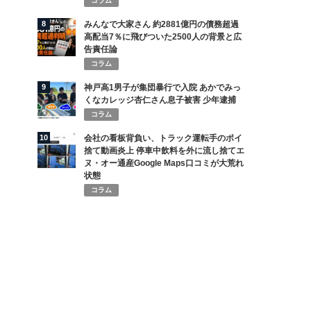
コラム
8
みんなで大家さん 約2881億円の債務超過
高配当7％に飛びついた2500人の背景と広
告責任論
コラム
9
神戸高1男子が集団暴行で入院 あかでみっ
くなカレッジ杏仁さん息子被害 少年逮捕
コラム
10
会社の看板背負い、トラック運転手のポイ
捨て動画炎上 停車中飲料を外に流し捨てエ
ヌ・オー通産Google Maps口コミが大荒れ
状態
コラム