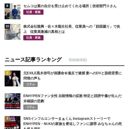
9
セムコは素の自分を受け止めてくれる場所｜技術部門０さん
社員・家族
10
株式会社龍興・佐々木龍生社長、従業員への「顔面蹴り」で炎
上 従業員激減の真相とは
社員・家族
ニュース記事ランキング
RANKING
1
元EXILE黒木啓司が保護命令違反で逮捕 妻へのDVと脱税背景に
同情の声も
コラム
2
ENHYPENファン女性 自殺情報の拡散 特定と誹謗中傷が生んだ
未確認の悲劇
コラム
3
SNSインフルエンサーまぁくん Instagramストーリーで
ENHYPEN・NI-KIの家族を脅迫しファンに謝罪 みなちゃんの死