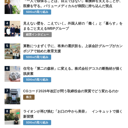
3
「一人で頑張ることは、自立ではない」看護師を支えることが、
医療を守る。バリューメディカルが病院に持ち込んだ視点
SDGsの取り組み
4
見えない壁を、こえていく。外国人材の「働く」と「暮らす」を
まるごと支えるWBPグループ
経営インタビュー
5
算数につまずく子に、将来の選択肢を。上坂会計グループがカン
ボジアで始めた教育支援
SDGsの取り組み
6
住宅を「第二の森林」に変える。株式会社デコスの断熱材が描く
脱炭素
SDGsの取り組み
7
CGコード2026年改訂が問う取締役会の実質でどう変わるのか
株主
8
ライオンが再び挑む「お口の中から美容」 インキュットで描く
新習慣
SDGsの取り組み