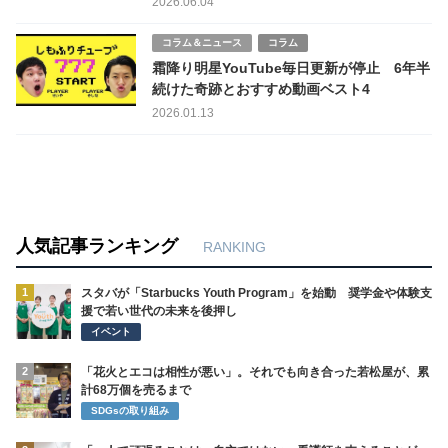
2026.06.04
コラム＆ニュース
コラム
霜降り明星YouTube毎日更新が停止 6年半
続けた奇跡とおすすめ動画ベスト4
2026.01.13
人気記事ランキング
RANKING
1
スタバが「Starbucks Youth Program」を始動 奨学金や体験支
援で若い世代の未来を後押し
イベント
2
「花火とエコは相性が悪い」。それでも向き合った若松屋が、累
計68万個を売るまで
SDGsの取り組み