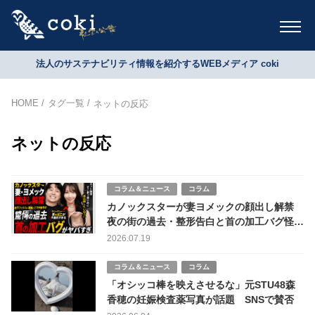
法人のサステナビリティ情報を紹介するWEBメディア coki
HOME
タグ一覧
ネットの反応
ネットの反応
コラム＆ニュース
コラム
カノックスターが妻ヨメックの顔出し解禁
夜の街の過去・整形告白と首の加工バグ怪現
象にネット騒然！
2026.07.19
コラム＆ニュース
コラム
「オシッコ棒を映えさせるな」元STU48森
香穂の妊娠検査薬写真が話題 SNSで賛否