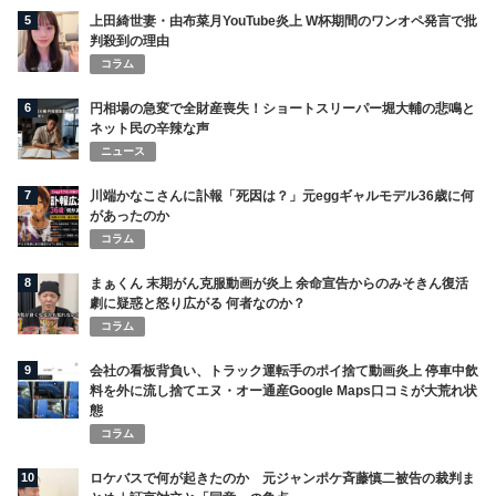
5
上田綺世妻・由布菜月YouTube炎上 W杯期間のワンオペ発言で批
判殺到の理由
コラム
6
円相場の急変で全財産喪失！ショートスリーパー堀大輔の悲鳴と
ネット民の辛辣な声
ニュース
7
川端かなこさんに訃報「死因は？」元eggギャルモデル36歳に何
があったのか
コラム
8
まぁくん 末期がん克服動画が炎上 余命宣告からのみそきん復活
劇に疑惑と怒り広がる 何者なのか？
コラム
9
会社の看板背負い、トラック運転手のポイ捨て動画炎上 停車中飲
料を外に流し捨てエヌ・オー通産Google Maps口コミが大荒れ状
態
コラム
10
ロケバスで何が起きたのか 元ジャンポケ斉藤慎二被告の裁判ま