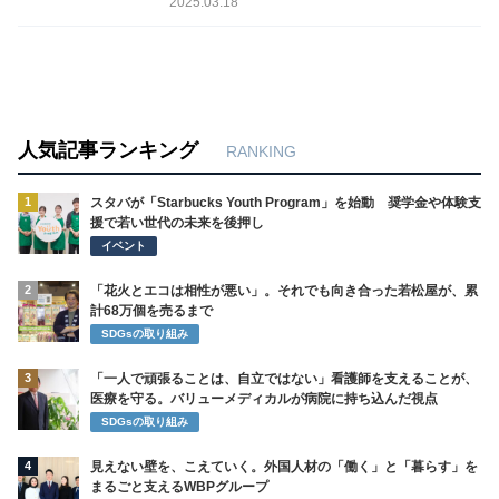
2025.03.18
人気記事ランキング
RANKING
1
スタバが「Starbucks Youth Program」を始動 奨学金や体験支
援で若い世代の未来を後押し
イベント
2
「花火とエコは相性が悪い」。それでも向き合った若松屋が、累
計68万個を売るまで
SDGsの取り組み
3
「一人で頑張ることは、自立ではない」看護師を支えることが、
医療を守る。バリューメディカルが病院に持ち込んだ視点
SDGsの取り組み
4
見えない壁を、こえていく。外国人材の「働く」と「暮らす」を
まるごと支えるWBPグループ