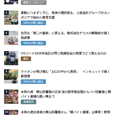
経営インタビュー
5
算数につまずく子に、将来の選択肢を。上坂会計グループがカン
ボジアで始めた教育支援
SDGsの取り組み
6
住宅を「第二の森林」に変える。株式会社デコスの断熱材が描く
脱炭素
SDGsの取り組み
7
CGコード2026年改訂が問う取締役会の実質でどう変わるのか
株主
8
ライオンが再び挑む「お口の中から美容」 インキュットで描く
新習慣
SDGsの取り組み
9
令和の虎・華山田馨菜の正体 涙の医学部志望からパパ活豪遊と闇
バイト逮捕の黒い噂まで
未来世代
10
令和の虎出演者の華山田馨菜さん「闇バイト逮捕」は事実！釈明