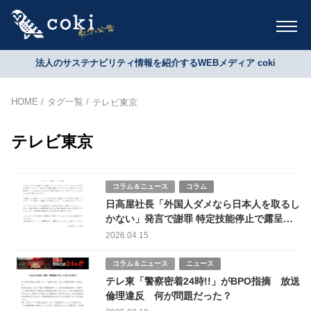
法人のサステナビリティ情報を紹介するWEBメディア coki
HOME
タグ一覧
テレビ東京
テレビ東京
コラム＆ニュース
コラム
日高屋社長「外国人ダメなら日本人を取るし
かない」発言で謝罪 特定技能停止で露呈し
た外国人依存の危機
2026.04.15
コラム＆ニュース
ニュース
テレ東「警察密着24時!!」がBPO指摘 放送
倫理違反 何が問題だった？