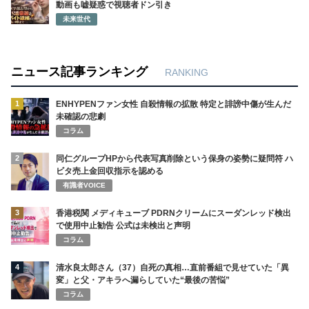
動画も嘘疑惑で視聴者ドン引き
未来世代
ニュース記事ランキング
RANKING
1
ENHYPENファン女性 自殺情報の拡散 特定と誹謗中傷が生んだ
未確認の悲劇
コラム
2
同仁グループHPから代表写真削除という保身の姿勢に疑問符 ハ
ビタ売上金回収指示を認める
有識者VOICE
3
香港税関 メディキューブ PDRNクリームにスーダンレッド検出
で使用中止勧告 公式は未検出と声明
コラム
4
清水良太郎さん（37）自死の真相…直前番組で見せていた「異
変」と父・アキラへ漏らしていた“最後の苦悩”
コラム