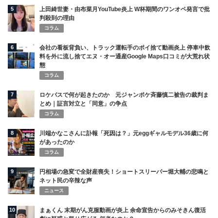
5
上田綺世妻・由布菜月YouTube炎上 W杯期間のワンオペ発言で批
判殺到の理由
コラム
6
会社の看板背負い、トラック運転手のポイ捨て動画炎上 停車中飲
料を外に流し捨てエヌ・オー通産Google Maps口コミが大荒れ状
態
コラム
7
ロケバスで何が起きたのか 元ジャンポケ斉藤慎二被告の裁判ま
とめ｜証言対立と「同意」の争点
コラム
8
川端かなこさんに訃報「死因は？」元eggギャルモデル36歳に何
があったのか
コラム
9
円相場の急変で全財産喪失！ショートスリーパー堀大輔の悲鳴と
ネット民の辛辣な声
ニュース
10
まぁくん 末期がん克服動画が炎上 余命宣告からのみそきん復活