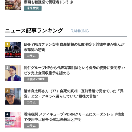
動画も嘘疑惑で視聴者ドン引き
未来世代
ニュース記事ランキング
RANKING
1
ENHYPENファン女性 自殺情報の拡散 特定と誹謗中傷が生んだ
未確認の悲劇
コラム
2
同仁グループHPから代表写真削除という保身の姿勢に疑問符 ハ
ビタ売上金回収指示を認める
有識者VOICE
3
清水良太郎さん（37）自死の真相…直前番組で見せていた「異
変」と父・アキラへ漏らしていた“最後の苦悩”
コラム
4
香港税関 メディキューブ PDRNクリームにスーダンレッド検出
で使用中止勧告 公式は未検出と声明
コラム