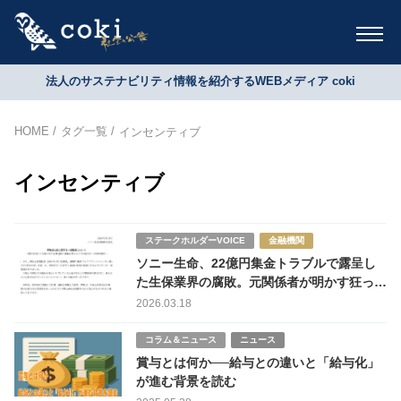
法人のサステナビリティ情報を紹介するWEBメディア coki
HOME
タグ一覧
インセンティブ
インセンティブ
ステークホルダーVOICE
金融機関
ソニー生命、22億円集金トラブルで露呈し
た生保業界の腐敗。元関係者が明かす狂った
インセンティブ体系の罠
2026.03.18
コラム＆ニュース
ニュース
賞与とは何か──給与との違いと「給与化」
が進む背景を読む