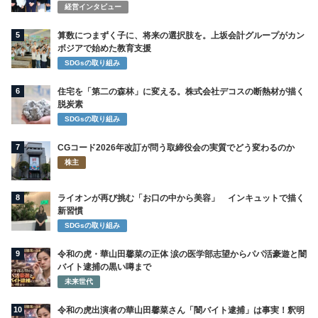
経営インタビュー
5
算数につまずく子に、将来の選択肢を。上坂会計グループがカン
ボジアで始めた教育支援
SDGsの取り組み
6
住宅を「第二の森林」に変える。株式会社デコスの断熱材が描く
脱炭素
SDGsの取り組み
7
CGコード2026年改訂が問う取締役会の実質でどう変わるのか
株主
8
ライオンが再び挑む「お口の中から美容」 インキュットで描く
新習慣
SDGsの取り組み
9
令和の虎・華山田馨菜の正体 涙の医学部志望からパパ活豪遊と闇
バイト逮捕の黒い噂まで
未来世代
10
令和の虎出演者の華山田馨菜さん「闇バイト逮捕」は事実！釈明