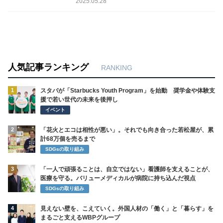
2025.05.28
人気記事ランキング
RANKING
1
スタバが「Starbucks Youth Program」を始動 奨学金や体験支
援で若い世代の未来を後押し
イベント
2
「花火とエコは相性が悪い」。それでも向き合った若松屋が、累
計68万個を売るまで
SDGsの取り組み
3
「一人で頑張ることは、自立ではない」看護師を支えることが、
医療を守る。バリューメディカルが病院に持ち込んだ視点
SDGsの取り組み
4
見えない壁を、こえていく。外国人材の「働く」と「暮らす」を
まるごと支えるWBPグループ