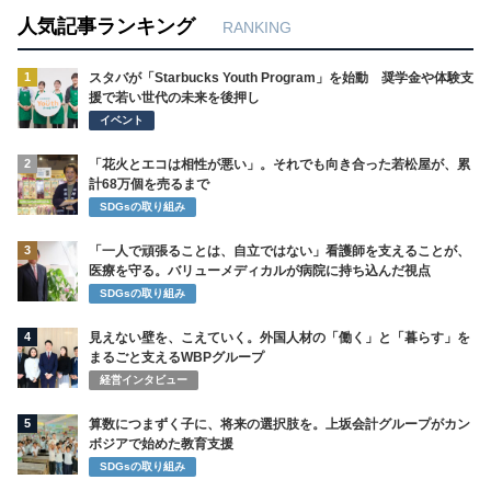
人気記事ランキング
RANKING
1
スタバが「Starbucks Youth Program」を始動 奨学金や体験支
援で若い世代の未来を後押し
イベント
2
「花火とエコは相性が悪い」。それでも向き合った若松屋が、累
計68万個を売るまで
SDGsの取り組み
3
「一人で頑張ることは、自立ではない」看護師を支えることが、
医療を守る。バリューメディカルが病院に持ち込んだ視点
SDGsの取り組み
4
見えない壁を、こえていく。外国人材の「働く」と「暮らす」を
まるごと支えるWBPグループ
経営インタビュー
5
算数につまずく子に、将来の選択肢を。上坂会計グループがカン
ボジアで始めた教育支援
SDGsの取り組み