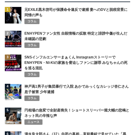
1
元EXILE黒木啓司が保護命令違反で逮捕 妻へのDVと脱税背景に
同情の声も
コラム
2
ENHYPENファン女性 自殺情報の拡散 特定と誹謗中傷が生んだ
未確認の悲劇
コラム
3
SNSインフルエンサーまぁくん Instagramストーリーで
ENHYPEN・NI-KIの家族を脅迫しファンに謝罪 みなちゃんの死
を巡る混乱
コラム
4
神戸高1男子が集団暴行で入院 あかでみっくなカレッジ杏仁さん
息子被害 少年逮捕
コラム
5
円相場の急変で全財産喪失！ショートスリーパー堀大輔の悲鳴と
ネット民の辛辣な声
ニュース
6
清水良太郎さん（37）自死の真相…直前番組で見せていた「異