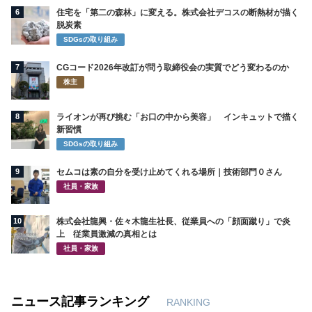
6
住宅を「第二の森林」に変える。株式会社デコスの断熱材が描く
脱炭素
SDGsの取り組み
7
CGコード2026年改訂が問う取締役会の実質でどう変わるのか
株主
8
ライオンが再び挑む「お口の中から美容」 インキュットで描く
新習慣
SDGsの取り組み
9
セムコは素の自分を受け止めてくれる場所｜技術部門０さん
社員・家族
10
株式会社龍興・佐々木龍生社長、従業員への「顔面蹴り」で炎
上 従業員激減の真相とは
社員・家族
ニュース記事ランキング
RANKING