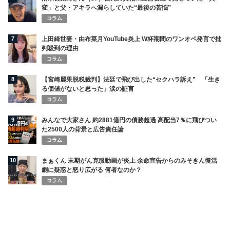
変」と父・アキラへ漏らしていた“最後の苦悩”
コラム
7
上田綺世妻・由布菜月YouTube炎上 W杯期間のワンオペ発言で批
判殺到の理由
コラム
8
【宮崎麗果脱税裁判】法廷で飛び出した“セクハラ訴え” 「生き
る価値がないと思った」涙の証言
コラム
9
みんなで大家さん 約2881億円の債務超過 高配当7％に飛びつい
た2500人の背景と広告責任論
コラム
10
まぁくん 末期がん克服動画が炎上 余命宣告からのみそきん復活
劇に疑惑と怒り広がる 何者なのか？
コラム