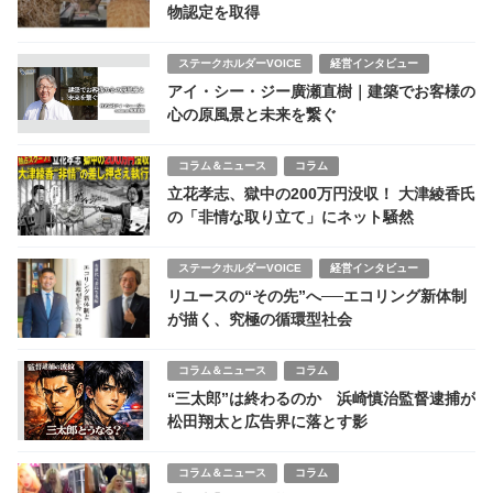
物認定を取得
ステークホルダーVOICE
経営インタビュー
アイ・シー・ジー廣瀬直樹｜建築でお客様の
心の原風景と未来を繋ぐ
コラム＆ニュース
コラム
立花孝志、獄中の200万円没収！ 大津綾香氏
の「非情な取り立て」にネット騒然
ステークホルダーVOICE
経営インタビュー
リユースの“その先”へ──エコリング新体制
が描く、究極の循環型社会
コラム＆ニュース
コラム
“三太郎”は終わるのか 浜崎慎治監督逮捕が
松田翔太と広告界に落とす影
コラム＆ニュース
コラム