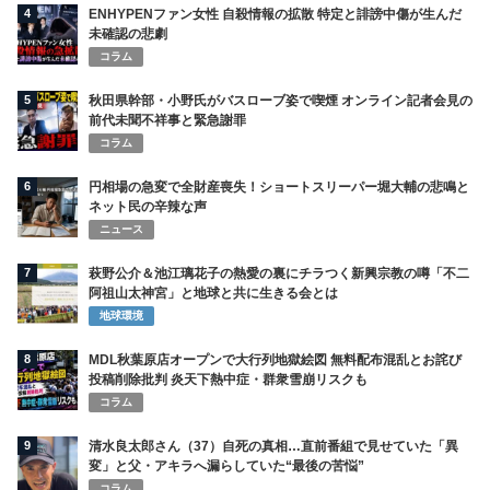
4
ENHYPENファン女性 自殺情報の拡散 特定と誹謗中傷が生んだ
未確認の悲劇
コラム
5
秋田県幹部・小野氏がバスローブ姿で喫煙 オンライン記者会見の
前代未聞不祥事と緊急謝罪
コラム
6
円相場の急変で全財産喪失！ショートスリーパー堀大輔の悲鳴と
ネット民の辛辣な声
ニュース
7
萩野公介＆池江璃花子の熱愛の裏にチラつく新興宗教の噂「不二
阿祖山太神宮」と地球と共に生きる会とは
地球環境
8
MDL秋葉原店オープンで大行列地獄絵図 無料配布混乱とお詫び
投稿削除批判 炎天下熱中症・群衆雪崩リスクも
コラム
9
清水良太郎さん（37）自死の真相…直前番組で見せていた「異
変」と父・アキラへ漏らしていた“最後の苦悩”
コラム