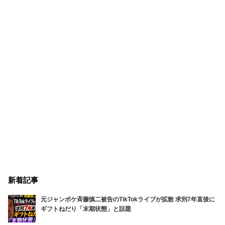
新着記事
元ジャンポケ斉藤慎二被告のTikTokライブが拡散 求刑7年直後に
ギフトねだり「末期状態」と話題