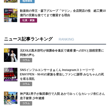
地球環境
10
歓楽街の帝王・森下グループ「マリン」全店閉店の怪 総工費10
億円の宮殿を捨ててまで撤退する理由
社員・家族
ニュース記事ランキング
RANKING
1
元EXILE黒木啓司が保護命令違反で逮捕 妻へのDVと脱税背景に
同情の声も
コラム
2
SNSインフルエンサーまぁくん Instagramストーリーで
ENHYPEN・NI-KIの家族を脅迫しファンに謝罪 みなちゃんの死
を巡る混乱
コラム
3
神戸高1男子が集団暴行で入院 あかでみっくなカレッジ杏仁さん
息子被害 少年逮捕
コラム