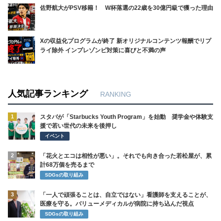
佐野航大がPSV移籍！ W杯落選の22歳を30億円級で獲った理由
Xの収益化プログラムが終了 新オリジナルコンテンツ報酬でリプ
ライ除外 インプレゾンビ対策に喜びと不満の声
人気記事ランキング
RANKING
1
スタバが「Starbucks Youth Program」を始動 奨学金や体験支
援で若い世代の未来を後押し
イベント
2
「花火とエコは相性が悪い」。それでも向き合った若松屋が、累
計68万個を売るまで
SDGsの取り組み
3
「一人で頑張ることは、自立ではない」看護師を支えることが、
医療を守る。バリューメディカルが病院に持ち込んだ視点
SDGsの取り組み