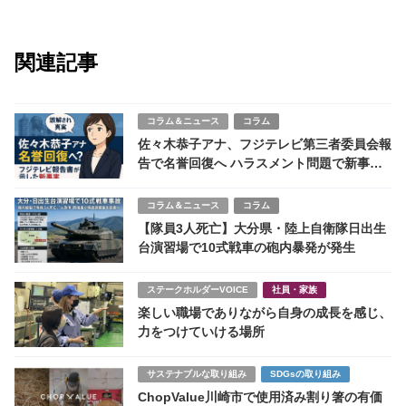
関連記事
コラム＆ニュース
コラム
佐々木恭子アナ、フジテレビ第三者委員会報
告で名誉回復へ ハラスメント問題で新事実
判明
コラム＆ニュース
コラム
【隊員3人死亡】大分県・陸上自衛隊日出生
台演習場で10式戦車の砲内暴発が発生
ステークホルダーVOICE
社員・家族
楽しい職場でありながら自身の成長を感じ、
力をつけていける場所
サステナブルな取り組み
SDGsの取り組み
ChopValue川崎市で使用済み割り箸の有価