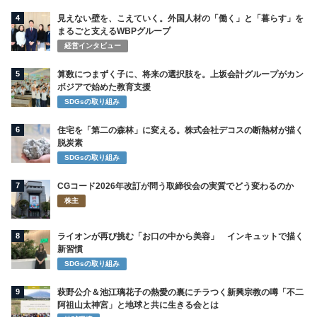
4
見えない壁を、こえていく。外国人材の「働く」と「暮らす」を
まるごと支えるWBPグループ
経営インタビュー
5
算数につまずく子に、将来の選択肢を。上坂会計グループがカン
ボジアで始めた教育支援
SDGsの取り組み
6
住宅を「第二の森林」に変える。株式会社デコスの断熱材が描く
脱炭素
SDGsの取り組み
7
CGコード2026年改訂が問う取締役会の実質でどう変わるのか
株主
8
ライオンが再び挑む「お口の中から美容」 インキュットで描く
新習慣
SDGsの取り組み
9
萩野公介＆池江璃花子の熱愛の裏にチラつく新興宗教の噂「不二
阿祖山太神宮」と地球と共に生きる会とは