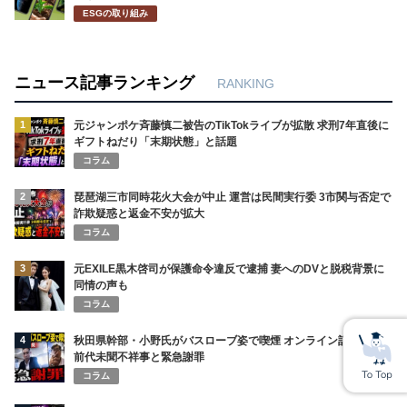
ESGの取り組み
ニュース記事ランキング
RANKING
1
元ジャンポケ斉藤慎二被告のTikTokライブが拡散 求刑7年直後に
ギフトねだり「末期状態」と話題
コラム
2
琵琶湖三市同時花火大会が中止 運営は民間実行委 3市関与否定で
詐欺疑惑と返金不安が拡大
コラム
3
元EXILE黒木啓司が保護命令違反で逮捕 妻へのDVと脱税背景に
同情の声も
コラム
4
秋田県幹部・小野氏がバスローブ姿で喫煙 オンライン記者会見の
前代未聞不祥事と緊急謝罪
コラム