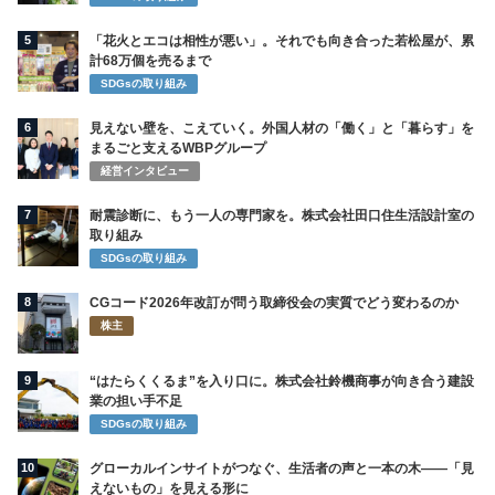
5
「花火とエコは相性が悪い」。それでも向き合った若松屋が、累
計68万個を売るまで
SDGsの取り組み
6
見えない壁を、こえていく。外国人材の「働く」と「暮らす」を
まるごと支えるWBPグループ
経営インタビュー
7
耐震診断に、もう一人の専門家を。株式会社田口住生活設計室の
取り組み
SDGsの取り組み
8
CGコード2026年改訂が問う取締役会の実質でどう変わるのか
株主
9
“はたらくくるま”を入り口に。株式会社鈴機商事が向き合う建設
業の担い手不足
SDGsの取り組み
10
グローカルインサイトがつなぐ、生活者の声と一本の木――「見
えないもの」を見える形に