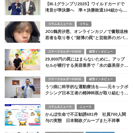
【M-1グランプリ2025】ワイルドカードで
滝音が準決勝へ 準々決勝敗退104組から1
枠奪取
コラム＆ニュース
コラム
JO1鶴房汐恩、オンラインカジノで書類送検
若者を取り巻く”賭博の罠”と芸能界のガバナ
ンス不全
ステークホルダーVOICE
経営インタビュー
29,800円の罠にはまらないために。アップ
セルが横行する美容業界で「水の森美容クリ
ニック」が20年貫き続けたものとは
ステークホルダーVOICE
経営インタビュー
うつ病に科学的な運動療法を――元キックボ
クシング日本王者の精神科医が取り組むうつ
病治療 巣鴨・青葉こころのクリニック
コラム＆ニュース
ニュース
かんぽ生命で不正勧誘681件 社員700人関
与の実態 日本郵政グループまた不祥事