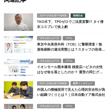
ステークホルダーVOICE
地域社会
TKO木下、TPOゼロでご法度直撃!? タイ僧
衣コスプレで炎上劇
コラム＆ニュース
コラム
東京中央美容外科（TCB）に警察捜査！無
資格麻酔の違法実態とは？スタッフの告発と
企業体質の問題
コラム＆ニュース
コラム
イオンモール熊本爆発 雑貨店ハビタの女性
はなぜ命を落としたのか？ 運営の同仁グル
ープHP消去の不可解
ステークホルダーVOICE
経営インタビュー
外国人の積極採用で見えた心理的安全性が高
い組織づくりとは？｜日本自動ドア株式会社
コラム＆ニュース
コラム