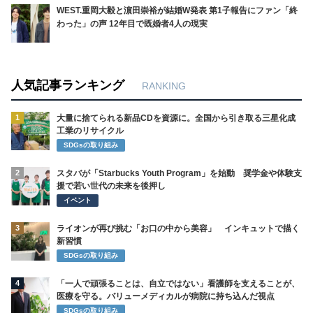
WEST.重岡大毅と濵田崇裕が結婚W発表 第1子報告にファン「終
わった」の声 12年目で既婚者4人の現実
人気記事ランキング
RANKING
1
大量に捨てられる新品CDを資源に。全国から引き取る三星化成
工業のリサイクル
SDGsの取り組み
2
スタバが「Starbucks Youth Program」を始動 奨学金や体験支
援で若い世代の未来を後押し
イベント
3
ライオンが再び挑む「お口の中から美容」 インキュットで描く
新習慣
SDGsの取り組み
4
「一人で頑張ることは、自立ではない」看護師を支えることが、
医療を守る。バリューメディカルが病院に持ち込んだ視点
SDGsの取り組み