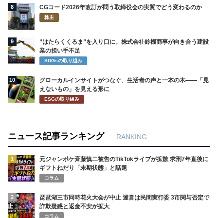
8
CGコード2026年改訂が問う取締役会の実質でどう変わるのか
株主
9
“はたらくくるま”を入り口に。株式会社鈴機商事が向き合う建設
業の担い手不足
SDGsの取り組み
10
グローカルインサイトがつなぐ、生活者の声と一本の木――「見
えないもの」を見える形に
ESGの取り組み
ニュース記事ランキング
RANKING
1
元ジャンポケ斉藤慎二被告のTikTokライブが拡散 求刑7年直後に
ギフトねだり「末期状態」と話題
コラム
2
琵琶湖三市同時花火大会が中止 運営は民間実行委 3市関与否定で
詐欺疑惑と返金不安が拡大
コラム