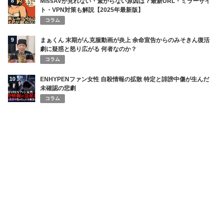
8
MissAVが見れない・繋がらない原因は？最新URL・ミラーサイ
ト・VPN対策も解説【2025年最新版】
コラム
9
まぁくん 末期がん克服動画が炎上 余命宣告からのみそきん復活
劇に疑惑と怒り広がる 何者なのか？
コラム
10
ENHYPENファン女性 自殺情報の拡散 特定と誹謗中傷が生んだ
未確認の悲劇
コラム