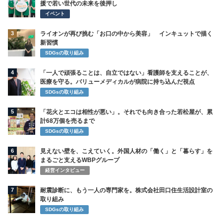
援で若い世代の未来を後押し
イベント
3
ライオンが再び挑む「お口の中から美容」 インキュットで描く
新習慣
SDGsの取り組み
4
「一人で頑張ることは、自立ではない」看護師を支えることが、
医療を守る。バリューメディカルが病院に持ち込んだ視点
SDGsの取り組み
5
「花火とエコは相性が悪い」。それでも向き合った若松屋が、累
計68万個を売るまで
SDGsの取り組み
6
見えない壁を、こえていく。外国人材の「働く」と「暮らす」を
まるごと支えるWBPグループ
経営インタビュー
7
耐震診断に、もう一人の専門家を。株式会社田口住生活設計室の
取り組み
SDGsの取り組み