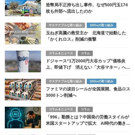
造幣局不正持ち出し事件、なぜ500円玉174
枚も外部へ流出したのか
サステナブルな取り組み
SDGsの取り組み
玉ねぎ高騰の救世主か 北海道で始動した
「かくれロス」削減の衝撃
コラム＆ニュース
コラム
ドジャース“1万2000円大谷カップ”価格炎
上、即値下げ 消えない「大谷マネー」への
反発
サステナブルな取り組み
SDGsの取り組み
ファミマの涙目シールが全国展開、食品ロス
3000トン削減へ
コラム＆ニュース
コラム
「996」勤務とは？中国発の労働スタイルが
米国スタートアップで拡大 AI時代の働き方
の光と影