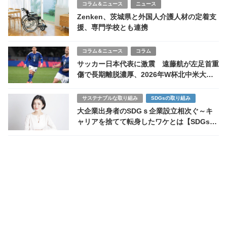
コラム＆ニュース
ニュース
Zenken、茨城県と外国人介護人材の定着支
援、専門学校とも連携
コラム＆ニュース
コラム
サッカー日本代表に激震 遠藤航が左足首重
傷で長期離脱濃厚、2026年W杯北中米大会
へ最大の危機
サステナブルな取り組み
SDGsの取り組み
大企業出身者のSDGｓ企業設立相次ぐ～キ
ャリアを捨てて転身したワケとは【SDGs新
時代を読む第6回】