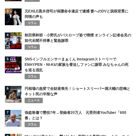
3
元EXILE黒木啓司が保護命令違反で逮捕 妻へのDVと脱税背景に
同情の声も
コラム
4
秋田県幹部・小野氏がバスローブ姿で喫煙 オンライン記者会見の
前代未聞不祥事と緊急謝罪
コラム
5
SNSインフルエンサーまぁくん Instagramストーリーで
ENHYPEN・NI-KIの家族を脅迫しファンに謝罪 みなちゃんの死
を巡る混乱
コラム
6
円相場の急変で全財産喪失！ショートスリーパー堀大輔の悲鳴と
ネット民の辛辣な声
ニュース
7
強盗致傷で懲役7年→登録者20万人 元受刑者YouTuber「600
番」とは？
コラム