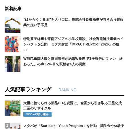
新着記事
“はたらくくるま”を入り口に。株式会社鈴機商事が向き合う建設
業の担い手不足
特別養子縁組や東南アジアの小学校建設、社会課題解決事業のイ
ンパクトを公開 ミダス財団「IMPACT REPORT 2026」の狙
い
WEST.重岡大毅と濵田崇裕が結婚W発表 第1子報告にファン「終
わった」の声 12年目で既婚者4人の現実
人気記事ランキング
RANKING
1
大量に捨てられる新品CDを資源に。全国から引き取る三星化成
工業のリサイクル
SDGsの取り組み
2
スタバが「Starbucks Youth Program」を始動 奨学金や体験支