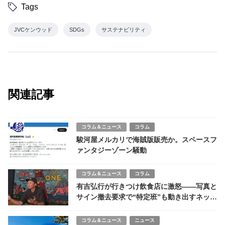
Tags
JVCケンウッド
SDGs
サステナビリティ
関連記事
コラム＆ニュース
コラム
駿河屋メルカリで海賊版販売か。スペースフ
ァンタジーゾーン騒動
コラム＆ニュース
コラム
有吉弘行が行きつけ飲食店に激怒——写真と
サイン撤去要求で“特定班”も動き出すネット
の怖さ
コラム＆ニュース
ニュース