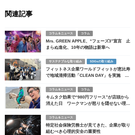
関連記事
コラム＆ニュース
コラム
Mrs. GREEN APPLE、“フェーズ3”宣言 止
まらぬ進化、10年の物語は新章へ
サステナブルな取り組み
SDGsの取り組み
フィットネス企業ワールドフィットが恵比寿
で地域清掃活動「CLEAN DAY」を実施 サ
ステナビリティとWell-beingを両立する地
域貢献とは
コラム＆ニュース
コラム
キムタク効果で“980円フリース”が店頭から
消えた日 ワークマンが怒りを隠せない理由
とは
コラム＆ニュース
特定社会保険労務士が見てきた、企業が取り
組むべき心理的安全の重要性