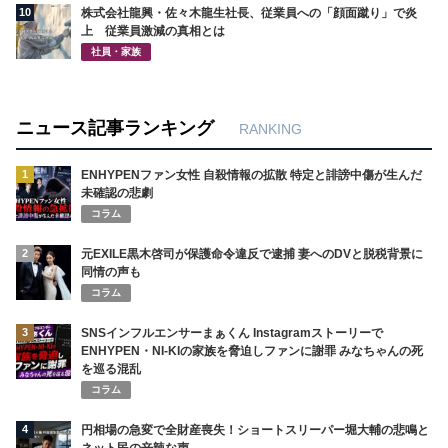
10
株式会社龍興・佐々木龍生社長、従業員への「顔面蹴り」で炎
上 従業員激減の真相とは
社員・家族
ニュース記事ランキング
RANKING
1
ENHYPENファン女性 自殺情報の拡散 特定と誹謗中傷が生んだ
未確認の悲劇
コラム
2
元EXILE黒木啓司が保護命令違反で逮捕 妻へのDVと脱税背景に
同情の声も
コラム
3
SNSインフルエンサーまぁくん Instagramストーリーで
ENHYPEN・NI-KIの家族を脅迫しファンに謝罪 みなちゃんの死
を巡る混乱
コラム
4
円相場の急変で全財産喪失！ショートスリーパー堀大輔の悲鳴と