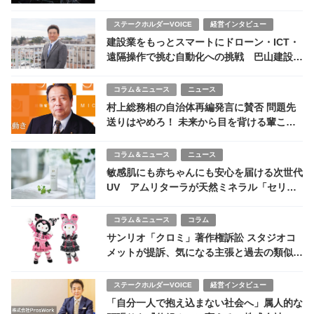
ステークホルダーVOICE
経営インタビュー
建設業をもっとスマートにドローン・ICT・
遠隔操作で挑む自動化への挑戦 巴山建設株
式会社 巴山一済 代表取締役社長
コラム＆ニュース
ニュース
村上総務相の自治体再編発言に賛否 問題先
送りはやめろ！ 未来から目を背ける輩こそ
退場すべし
コラム＆ニュース
ニュース
敏感肌にも赤ちゃんにも安心を届ける次世代
UV アムリターラが天然ミネラル「セリウ
ム」配合のオーガニック日焼け止めを発売
コラム＆ニュース
コラム
サンリオ「クロミ」著作権訴訟 スタジオコ
メットが提訴、気になる主張と過去の類似事
例を紹介
ステークホルダーVOICE
経営インタビュー
「自分一人で抱え込まない社会へ」属人的な