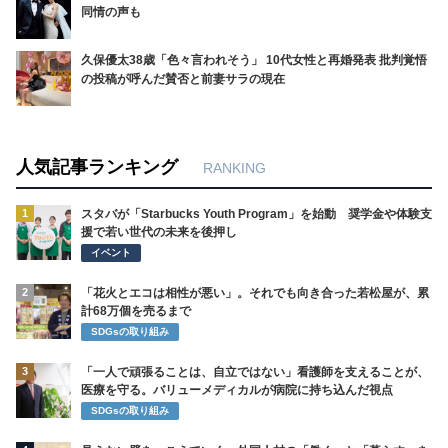
同情の声も
久保優太38歳「色々言われそう」 10代女性と再婚発表 批判覚悟
の投稿が呼んだ賛否と前妻サラの現在
人気記事ランキング
RANKING
1
スタバが「Starbucks Youth Program」を始動 奨学金や体験支
援で若い世代の未来を後押し
イベント
2
「花火とエコは相性が悪い」。それでも向き合った若松屋が、累
計68万個を売るまで
SDGsの取り組み
3
「一人で頑張ることは、自立ではない」看護師を支えることが、
医療を守る。バリューメディカルが病院に持ち込んだ視点
SDGsの取り組み