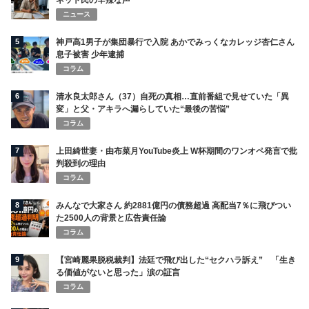
ネット民の辛辣な声
ニュース
5
神戸高1男子が集団暴行で入院 あかでみっくなカレッジ杏仁さん
息子被害 少年逮捕
コラム
6
清水良太郎さん（37）自死の真相…直前番組で見せていた「異
変」と父・アキラへ漏らしていた“最後の苦悩”
コラム
7
上田綺世妻・由布菜月YouTube炎上 W杯期間のワンオペ発言で批
判殺到の理由
コラム
8
みんなで大家さん 約2881億円の債務超過 高配当7％に飛びつい
た2500人の背景と広告責任論
コラム
9
【宮崎麗果脱税裁判】法廷で飛び出した“セクハラ訴え” 「生き
る価値がないと思った」涙の証言
コラム