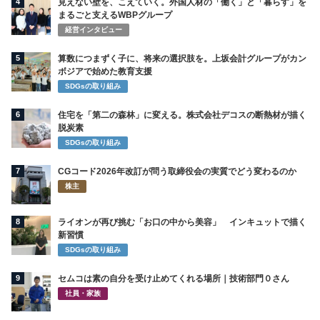
4
見えない壁を、こえていく。外国人材の「働く」と「暮らす」を
まるごと支えるWBPグループ
経営インタビュー
5
算数につまずく子に、将来の選択肢を。上坂会計グループがカン
ボジアで始めた教育支援
SDGsの取り組み
6
住宅を「第二の森林」に変える。株式会社デコスの断熱材が描く
脱炭素
SDGsの取り組み
7
CGコード2026年改訂が問う取締役会の実質でどう変わるのか
株主
8
ライオンが再び挑む「お口の中から美容」 インキュットで描く
新習慣
SDGsの取り組み
9
セムコは素の自分を受け止めてくれる場所｜技術部門０さん
社員・家族