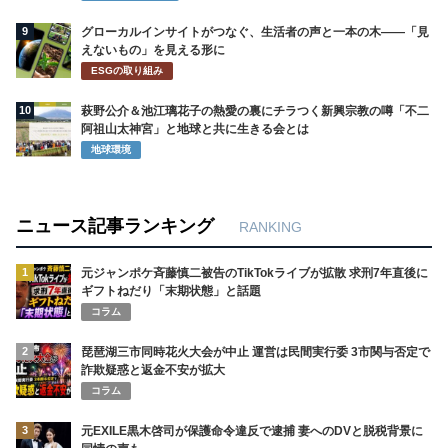
9
グローカルインサイトがつなぐ、生活者の声と一本の木――「見
えないもの」を見える形に
ESGの取り組み
10
萩野公介＆池江璃花子の熱愛の裏にチラつく新興宗教の噂「不二
阿祖山太神宮」と地球と共に生きる会とは
地球環境
ニュース記事ランキング
RANKING
1
元ジャンポケ斉藤慎二被告のTikTokライブが拡散 求刑7年直後に
ギフトねだり「末期状態」と話題
コラム
2
琵琶湖三市同時花火大会が中止 運営は民間実行委 3市関与否定で
詐欺疑惑と返金不安が拡大
コラム
3
元EXILE黒木啓司が保護命令違反で逮捕 妻へのDVと脱税背景に