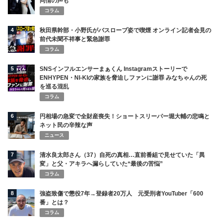
同情の声も
コラム
4
秋田県幹部・小野氏がバスローブ姿で喫煙 オンライン記者会見の
前代未聞不祥事と緊急謝罪
コラム
5
SNSインフルエンサーまぁくん Instagramストーリーで
ENHYPEN・NI-KIの家族を脅迫しファンに謝罪 みなちゃんの死
を巡る混乱
コラム
6
円相場の急変で全財産喪失！ショートスリーパー堀大輔の悲鳴と
ネット民の辛辣な声
ニュース
7
清水良太郎さん（37）自死の真相…直前番組で見せていた「異
変」と父・アキラへ漏らしていた“最後の苦悩”
コラム
8
強盗致傷で懲役7年→登録者20万人 元受刑者YouTuber「600
番」とは？
コラム