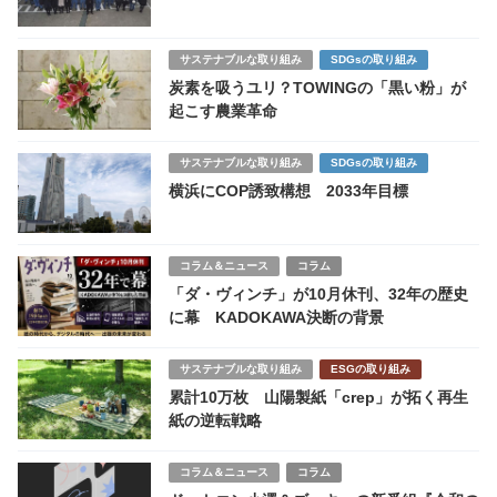
サステナブルな取り組み
SDGsの取り組み
炭素を吸うユリ？TOWINGの「黒い粉」が
起こす農業革命
サステナブルな取り組み
SDGsの取り組み
横浜にCOP誘致構想 2033年目標
コラム＆ニュース
コラム
「ダ・ヴィンチ」が10月休刊、32年の歴史
に幕 KADOKAWA決断の背景
サステナブルな取り組み
ESGの取り組み
累計10万枚 山陽製紙「crep」が拓く再生
紙の逆転戦略
コラム＆ニュース
コラム