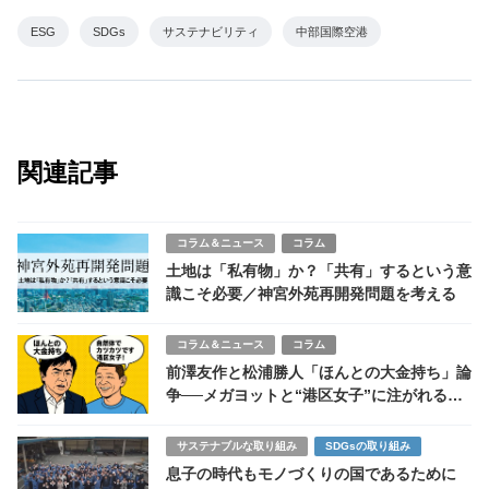
ESG
SDGs
サステナビリティ
中部国際空港
関連記事
コラム＆ニュース
コラム
土地は「私有物」か？「共有」するという意
識こそ必要／神宮外苑再開発問題を考える
コラム＆ニュース
コラム
前澤友作と松浦勝人「ほんとの大金持ち」論
争──メガヨットと“港区女子”に注がれる視
線
サステナブルな取り組み
SDGsの取り組み
息子の時代もモノづくりの国であるために