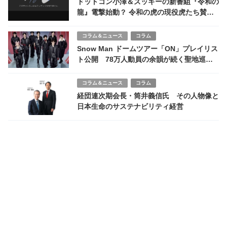
ドットコン小澤＆ズッキーの新番組『令和の
龍』電撃始動？ 令和の虎の現役虎たち賛否
両論
コラム＆ニュース
コラム
Snow Man ドームツアー「ON」プレイリス
ト公開 78万人動員の余韻が続く聖地巡礼
ブーム
コラム＆ニュース
コラム
経団連次期会長・筒井義信氏 その人物像と
日本生命のサステナビリティ経営