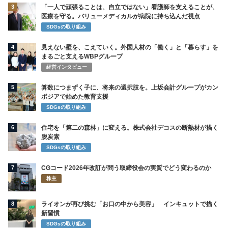
3
「一人で頑張ることは、自立ではない」看護師を支えることが、
医療を守る。バリューメディカルが病院に持ち込んだ視点
SDGsの取り組み
4
見えない壁を、こえていく。外国人材の「働く」と「暮らす」を
まるごと支えるWBPグループ
経営インタビュー
5
算数につまずく子に、将来の選択肢を。上坂会計グループがカン
ボジアで始めた教育支援
SDGsの取り組み
6
住宅を「第二の森林」に変える。株式会社デコスの断熱材が描く
脱炭素
SDGsの取り組み
7
CGコード2026年改訂が問う取締役会の実質でどう変わるのか
株主
8
ライオンが再び挑む「お口の中から美容」 インキュットで描く
新習慣
SDGsの取り組み