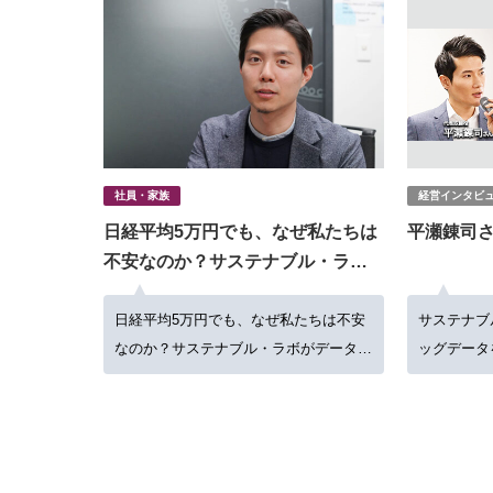
社員・家族
経営インタビ
日経平均5万円でも、なぜ私たちは
平瀬錬司
不安なのか？サステナブル・ラボ
がデータで挑む、資本主義の“矛
盾”の修正
日経平均5万円でも、なぜ私たちは不安
サステナブ
なのか？サステナブル・ラボがデータで
ッグデータ
挑む、資本主義の“矛盾”の修正
タサイエン