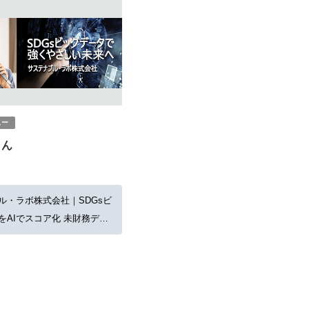
ュー
さん
ル・ラボ株式会社｜SDGsビ
をAIでスコア化 未財務デー
ス集団