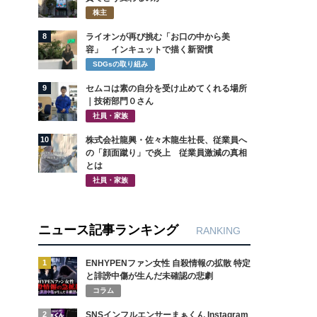
株主
8
ライオンが再び挑む「お口の中から美
容」 インキュットで描く新習慣
SDGsの取り組み
9
セムコは素の自分を受け止めてくれる場所
｜技術部門０さん
社員・家族
10
株式会社龍興・佐々木龍生社長、従業員へ
の「顔面蹴り」で炎上 従業員激減の真相
とは
社員・家族
ニュース記事ランキング
RANKING
1
ENHYPENファン女性 自殺情報の拡散 特定
と誹謗中傷が生んだ未確認の悲劇
コラム
2
SNSインフルエンサーまぁくん Instagram