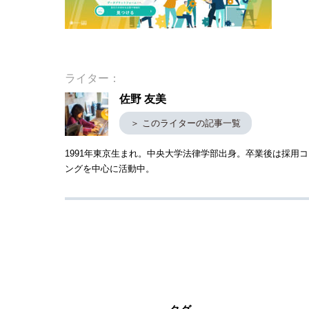
ライター：
佐野 友美
＞ このライターの記事一覧
1991年東京生まれ。中央大学法律学部出身。卒業後は採用
ングを中心に活動中。