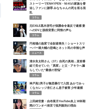
ストーリーでENHYPEN・NI-KIの家族を脅
迫しファンに謝罪 みなちゃんの死を巡る混
乱
コラム
3
元EXILE黒木啓司が保護命令違反で逮捕 妻
へのDVと脱税背景に同情の声も
コラム
4
円相場の急変で全財産喪失！ショートスリ
ーパー堀大輔の悲鳴とネット民の辛辣な声
ニュース
5
清水良太郎さん（37）自死の真相…直前番
組で見せていた「異変」と父・アキラへ漏
らしていた“最後の苦悩”
コラム
6
神戸高1男子が集団暴行で入院 あかでみっ
くなカレッジ杏仁さん息子被害 少年逮捕
コラム
7
上田綺世妻・由布菜月YouTube炎上 W杯期
間のワンオペ発言で批判殺到の理由