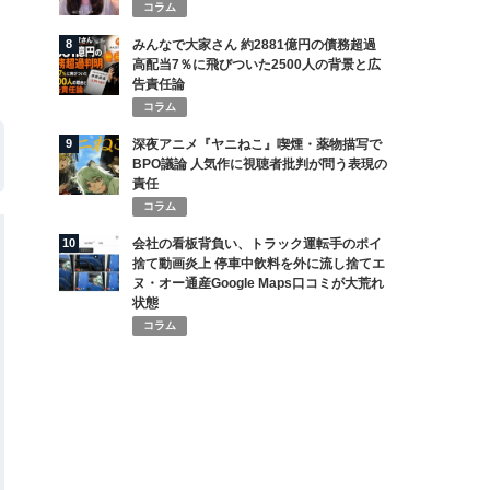
コラム
8
みんなで大家さん 約2881億円の債務超過
高配当7％に飛びついた2500人の背景と広
告責任論
コラム
9
深夜アニメ『ヤニねこ』喫煙・薬物描写で
BPO議論 人気作に視聴者批判が問う表現の
責任
コラム
10
会社の看板背負い、トラック運転手のポイ
捨て動画炎上 停車中飲料を外に流し捨てエ
ヌ・オー通産Google Maps口コミが大荒れ
状態
コラム