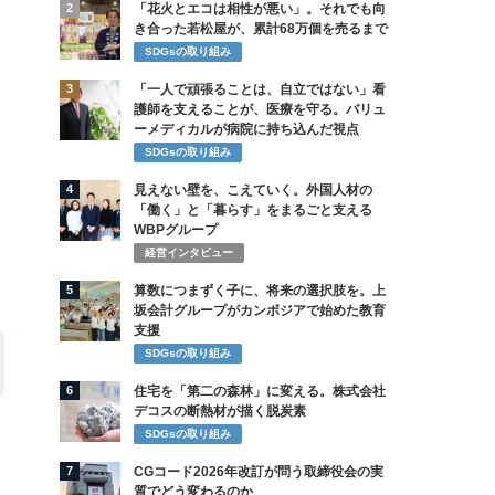
2
「花火とエコは相性が悪い」。それでも向
き合った若松屋が、累計68万個を売るまで
SDGsの取り組み
3
「一人で頑張ることは、自立ではない」看
護師を支えることが、医療を守る。バリュ
ーメディカルが病院に持ち込んだ視点
SDGsの取り組み
4
見えない壁を、こえていく。外国人材の
「働く」と「暮らす」をまるごと支える
WBPグループ
経営インタビュー
5
算数につまずく子に、将来の選択肢を。上
坂会計グループがカンボジアで始めた教育
支援
SDGsの取り組み
6
住宅を「第二の森林」に変える。株式会社
デコスの断熱材が描く脱炭素
SDGsの取り組み
7
CGコード2026年改訂が問う取締役会の実
質でどう変わるのか