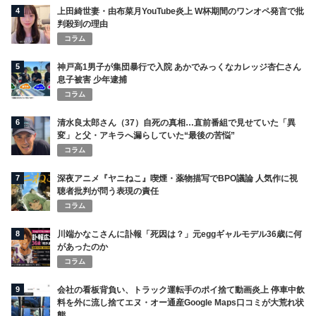
4
上田綺世妻・由布菜月YouTube炎上 W杯期間のワンオペ発言で批
判殺到の理由
コラム
5
神戸高1男子が集団暴行で入院 あかでみっくなカレッジ杏仁さん
息子被害 少年逮捕
コラム
6
清水良太郎さん（37）自死の真相…直前番組で見せていた「異
変」と父・アキラへ漏らしていた“最後の苦悩”
コラム
7
深夜アニメ『ヤニねこ』喫煙・薬物描写でBPO議論 人気作に視
聴者批判が問う表現の責任
コラム
8
川端かなこさんに訃報「死因は？」元eggギャルモデル36歳に何
があったのか
コラム
9
会社の看板背負い、トラック運転手のポイ捨て動画炎上 停車中飲
料を外に流し捨てエヌ・オー通産Google Maps口コミが大荒れ状
態