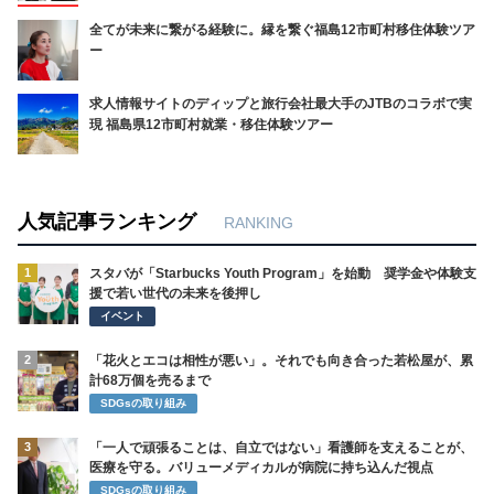
全てが未来に繋がる経験に。縁を繋ぐ福島12市町村移住体験ツア
ー
求人情報サイトのディップと旅行会社最大手のJTBのコラボで実
現 福島県12市町村就業・移住体験ツアー
人気記事ランキング
RANKING
1
スタバが「Starbucks Youth Program」を始動 奨学金や体験支
援で若い世代の未来を後押し
イベント
2
「花火とエコは相性が悪い」。それでも向き合った若松屋が、累
計68万個を売るまで
SDGsの取り組み
3
「一人で頑張ることは、自立ではない」看護師を支えることが、
医療を守る。バリューメディカルが病院に持ち込んだ視点
SDGsの取り組み