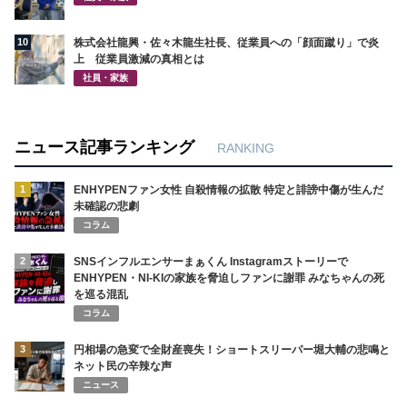
10
株式会社龍興・佐々木龍生社長、従業員への「顔面蹴り」で炎
上 従業員激減の真相とは
社員・家族
ニュース記事ランキング
RANKING
1
ENHYPENファン女性 自殺情報の拡散 特定と誹謗中傷が生んだ
未確認の悲劇
コラム
2
SNSインフルエンサーまぁくん Instagramストーリーで
ENHYPEN・NI-KIの家族を脅迫しファンに謝罪 みなちゃんの死
を巡る混乱
コラム
3
円相場の急変で全財産喪失！ショートスリーパー堀大輔の悲鳴と
ネット民の辛辣な声
ニュース