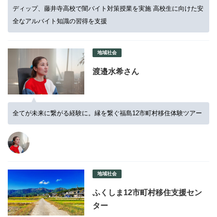
援
ディップ、藤井寺高校で闇バイト対策授業を実施 高校生に向けた安
全なアルバイト知識の習得を支援
地域社会
渡邉水希さん
全てが未来に繋がる経験に。縁を繋ぐ福島12市町村移住体験ツアー
地域社会
ふくしま12市町村移住支援セン
ター