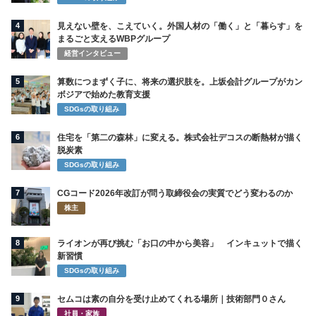
4
見えない壁を、こえていく。外国人材の「働く」と「暮らす」を
まるごと支えるWBPグループ
経営インタビュー
5
算数につまずく子に、将来の選択肢を。上坂会計グループがカン
ボジアで始めた教育支援
SDGsの取り組み
6
住宅を「第二の森林」に変える。株式会社デコスの断熱材が描く
脱炭素
SDGsの取り組み
7
CGコード2026年改訂が問う取締役会の実質でどう変わるのか
株主
8
ライオンが再び挑む「お口の中から美容」 インキュットで描く
新習慣
SDGsの取り組み
9
セムコは素の自分を受け止めてくれる場所｜技術部門０さん
社員・家族