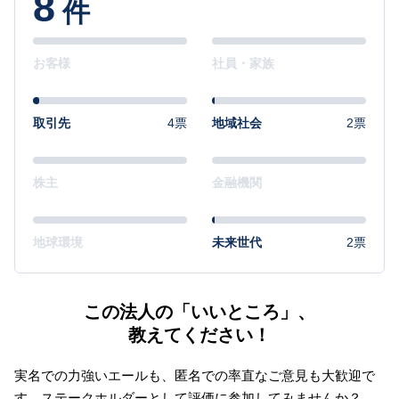
8
件
お客様
社員・家族
取引先
4票
地域社会
2票
株主
金融機関
地球環境
未来世代
2票
この法人の「いいところ」、
教えてください！
実名での力強いエールも、匿名での率直なご意見も大歓迎で
す。
ステークホルダーとして評価に参加してみませんか？