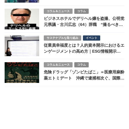
コラム＆ニュース
コラム
ビジネスホテルでデリヘル嬢を盗撮、公明党
元県議・古川広志（64）辞職 “撮るべきは
政治”を忘れた男の顛末
サステナブルな取り組み
イベント
従業員幸福度とは？人的資本開示におけるエ
ンゲージメントの高め方｜ESG情報開示と
従業員幸福度が学べるセミナー兼交流会 開
催レポート
コラム＆ニュース
コラム
危険ドラッグ「ゾンビたばこ」＝医療用麻酔
薬エトミデート 沖縄で逮捕相次ぐ、国際供
給網も判明