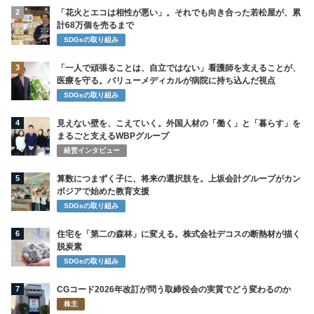
2
「花火とエコは相性が悪い」。それでも向き合った若松屋が、累
計68万個を売るまで
SDGsの取り組み
3
「一人で頑張ることは、自立ではない」看護師を支えることが、
医療を守る。バリューメディカルが病院に持ち込んだ視点
SDGsの取り組み
4
見えない壁を、こえていく。外国人材の「働く」と「暮らす」を
まるごと支えるWBPグループ
経営インタビュー
5
算数につまずく子に、将来の選択肢を。上坂会計グループがカン
ボジアで始めた教育支援
SDGsの取り組み
6
住宅を「第二の森林」に変える。株式会社デコスの断熱材が描く
脱炭素
SDGsの取り組み
7
CGコード2026年改訂が問う取締役会の実質でどう変わるのか
株主