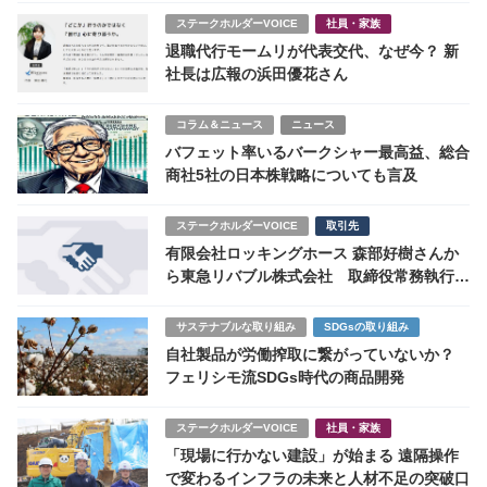
ステークホルダーVOICE
社員・家族
退職代行モームリが代表交代、なぜ今？ 新
社長は広報の浜田優花さん
コラム＆ニュース
ニュース
バフェット率いるバークシャー最高益、総合
商社5社の日本株戦略についても言及
ステークホルダーVOICE
取引先
有限会社ロッキングホース 森部好樹さんか
ら東急リバブル株式会社 取締役常務執行役
員 小室明義様へ
サステナブルな取り組み
SDGsの取り組み
自社製品が労働搾取に繋がっていないか？
フェリシモ流SDGs時代の商品開発
ステークホルダーVOICE
社員・家族
「現場に行かない建設」が始まる 遠隔操作
で変わるインフラの未来と人材不足の突破口