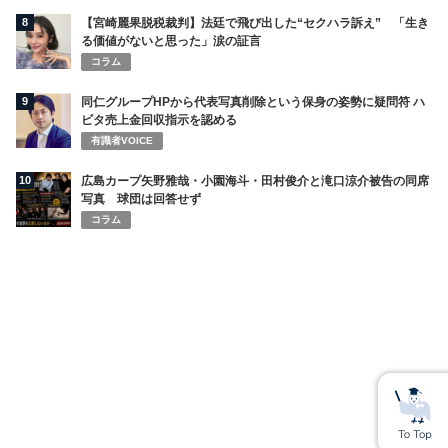
8
【宮崎麗果脱税裁判】法廷で飛び出した“セクハラ訴え” 「生き
る価値がないと思った」涙の証言
コラム
9
同仁グループHPから代表写真削除という保身の姿勢に疑問符 ハ
ビタ売上金回収指示を認める
有識者VOICE
10
広島カープ矢野雅哉・小園海斗・田村俊介と滝口涼介被告の同席
写真 球団は回答せず
コラム