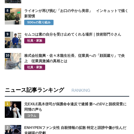
8
ライオンが再び挑む「お口の中から美容」 インキュットで描く
新習慣
SDGsの取り組み
9
セムコは素の自分を受け止めてくれる場所｜技術部門０さん
社員・家族
10
株式会社龍興・佐々木龍生社長、従業員への「顔面蹴り」で炎
上 従業員激減の真相とは
社員・家族
ニュース記事ランキング
RANKING
1
元EXILE黒木啓司が保護命令違反で逮捕 妻へのDVと脱税背景に
同情の声も
コラム
2
ENHYPENファン女性 自殺情報の拡散 特定と誹謗中傷が生んだ
未確認の悲劇