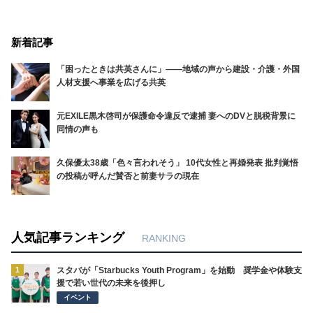
新着記事
「困ったときは共英さんに」――地域の声から建設・介護・外国
人材支援へ事業を広げる共英
元EXILE黒木啓司が保護命令違反で逮捕 妻へのDVと脱税背景に
同情の声も
久保優太38歳「色々言われそう」 10代女性と再婚発表 批判覚悟
の投稿が呼んだ賛否と前妻サラの現在
人気記事ランキング
RANKING
1
スタバが「Starbucks Youth Program」を始動 奨学金や体験支
援で若い世代の未来を後押し
イベント