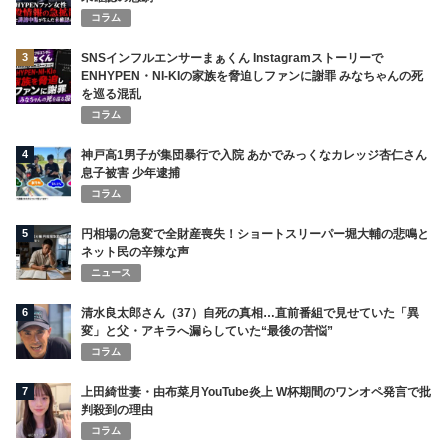
コラム
3
SNSインフルエンサーまぁくん Instagramストーリーで
ENHYPEN・NI-KIの家族を脅迫しファンに謝罪 みなちゃんの死
を巡る混乱
コラム
4
神戸高1男子が集団暴行で入院 あかでみっくなカレッジ杏仁さん
息子被害 少年逮捕
コラム
5
円相場の急変で全財産喪失！ショートスリーパー堀大輔の悲鳴と
ネット民の辛辣な声
ニュース
6
清水良太郎さん（37）自死の真相…直前番組で見せていた「異
変」と父・アキラへ漏らしていた“最後の苦悩”
コラム
7
上田綺世妻・由布菜月YouTube炎上 W杯期間のワンオペ発言で批
判殺到の理由
コラム