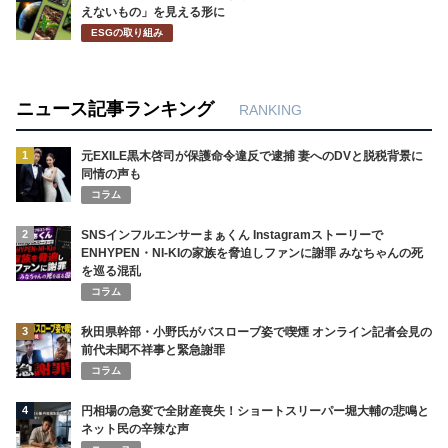
新着記事
琵琶湖三市同時花火大会が中止 運営は民間実行委 3市関与否定で
詐欺疑惑と返金不安が拡大
元ジャンポケ斉藤慎二被告のTikTokライブが拡散 求刑7年直後に
ギフトねだり「末期状態」と話題
佐野航大がPSV移籍！ W杯落選の22歳を30億円級で獲った理由