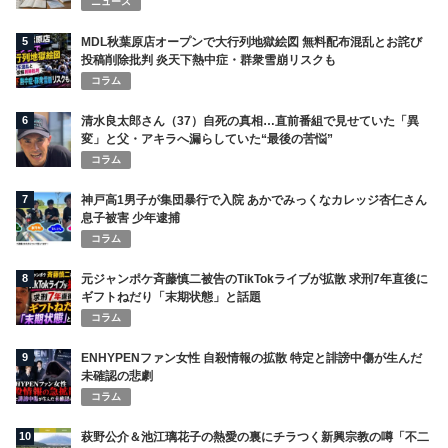
人気記事ランキング
RANKING
1
スタバが「Starbucks Youth Program」を始動 奨学金や体験支
援で若い世代の未来を後押し
イベント
2
「花火とエコは相性が悪い」。それでも向き合った若松屋が、累
計68万個を売るまで
SDGsの取り組み
3
「一人で頑張ることは、自立ではない」看護師を支えることが、
医療を守る。バリューメディカルが病院に持ち込んだ視点
SDGsの取り組み
4
見えない壁を、こえていく。外国人材の「働く」と「暮らす」を
まるごと支えるWBPグループ
経営インタビュー