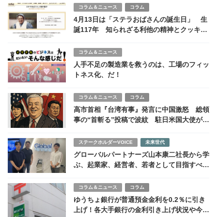
Tags
インフルエンザ
供給停止
厚生労働省
感染拡大
治療薬
ライター：
coki 編集部
＞ このライターの記事一覧
サステナブル情報を紹介するWEBメディアcokiの編集部です。主にニ
ュースや解説記事などを担当するチームです。