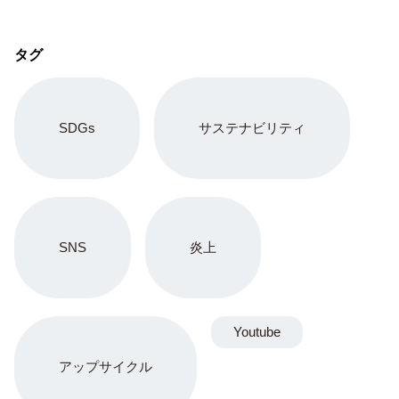
ニュース記事ランキング
RANKING
1
元EXILE黒木啓司が保護命令違反で逮捕 妻へのDVと脱税背景に
同情の声も
コラム
2
SNSインフルエンサーまぁくん Instagramストーリーで
ENHYPEN・NI-KIの家族を脅迫しファンに謝罪 みなちゃんの死
を巡る混乱
コラム
3
秋田県幹部・小野氏がバスローブ姿で喫煙 オンライン記者会見の
前代未聞不祥事と緊急謝罪
コラム
4
円相場の急変で全財産喪失！ショートスリーパー堀大輔の悲鳴と
ネット民の辛辣な声
ニュース
5
MDL秋葉原店オープンで大行列地獄絵図 無料配布混乱とお詫び