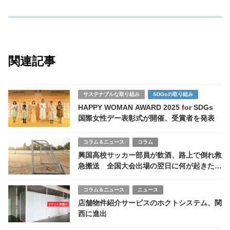
クの着用といった感染対策が求められるほか、改めて
口腔ケアの徹底が重要となる。企業や医療機関におい
ては、治療薬の供給調整を踏まえた適切な在庫管理や
需要予測が喫緊の課題となる。
考察－流行拡大への冷静な対応を
今回のインフルエンザ流行は、従来の感染対策だけで
なく、日常的な健康管理の重要性を改めて浮き彫りに
している。治療薬の安定供給には製薬各社と医療機関
の連携が不可欠であり、また個人としても信頼できる
情報をもとに冷静な行動を取ることが求められる。流
行を乗り越えるためには、一人ひとりの意識と対策が
鍵となる。