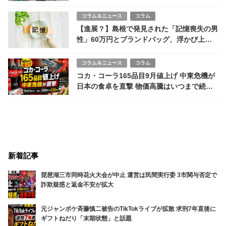
関連記事
サステナブルな取り組み
SDGsの取り組み
HAPPY WOMAN AWARD 2025 for SDGs
国際女性デー表彰式が開催、受賞者を発表
コラム＆ニュース
コラム
興国高校サッカー部員が飲酒、路上で倒れ救
急搬送 全国大会出場の翌日に何が起きたの
か
コラム＆ニュース
ニュース
店舗物件紹介サービスのホクトシステム、関
西に進出