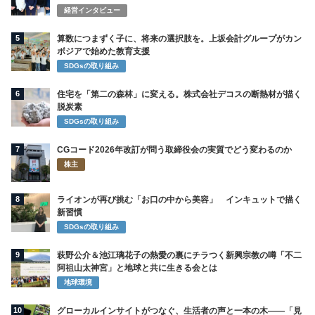
の影響や注意点まとめ
コラム＆ニュース
コラム
【進展？】島根で発見された「記憶喪失の男
性」60万円とブランドバッグ、浮かび上が
る“過去の影”
コラム＆ニュース
コラム
コカ・コーラ165品目9月値上げ 中東危機が
日本の食卓を直撃 物価高騰はいつまで続く
のか