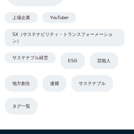
投稿削除批判 炎天下熱中症・群衆雪崩リスクも
コラム
6
清水良太郎さん（37）自死の真相…直前番組で見せていた「異
変」と父・アキラへ漏らしていた“最後の苦悩”
コラム
7
神戸高1男子が集団暴行で入院 あかでみっくなカレッジ杏仁さん
息子被害 少年逮捕
コラム
8
元ジャンポケ斉藤慎二被告のTikTokライブが拡散 求刑7年直後に
ギフトねだり「末期状態」と話題
コラム
9
ENHYPENファン女性 自殺情報の拡散 特定と誹謗中傷が生んだ
未確認の悲劇
コラム
10
萩野公介＆池江璃花子の熱愛の裏にチラつく新興宗教の噂「不二
阿祖山太神宮」と地球と共に生きる会とは
地球環境