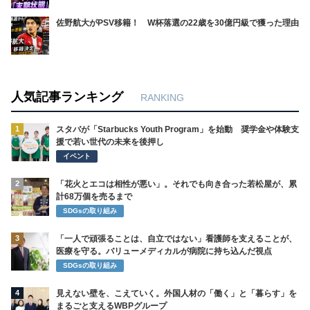
コラム＆ニュース
コラム
4月13日は「ステラおばさんの誕生日」 生
誕117年 知られざる利他の精神とクッキー
の物語
コラム＆ニュース
人手不足の製造業を救うのは、工場のフィッ
トネス化、だ！
コラム＆ニュース
コラム
高市首相『台湾有事』発言に中国激怒 総領
事の“首斬る”投稿で波紋 駐日米国大使が痛
烈皮肉
ステークホルダーVOICE
未来世代
グローバルパートナーズ山本康二社長から学
ぶ、起業家、経営者、若者として目指すべき
姿
コラム＆ニュース
コラム
ゆうちょ銀行が普通預金金利を0.2％に引き
上げ！各大手銀行の金利引き上げ状況や今後