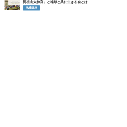
5
算数につまずく子に、将来の選択肢を。上坂会計グループがカン
ボジアで始めた教育支援
SDGsの取り組み
6
住宅を「第二の森林」に変える。株式会社デコスの断熱材が描く
脱炭素
SDGsの取り組み
7
CGコード2026年改訂が問う取締役会の実質でどう変わるのか
株主
8
ライオンが再び挑む「お口の中から美容」 インキュットで描く
新習慣
SDGsの取り組み
9
萩野公介＆池江璃花子の熱愛の裏にチラつく新興宗教の噂「不二
阿祖山太神宮」と地球と共に生きる会とは
地球環境
10
グローカルインサイトがつなぐ、生活者の声と一本の木――「見
えないもの」を見える形に
ESGの取り組み