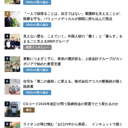
SDGsの取り組み
3
「一人で頑張ることは、自立ではない」看護師を支えることが、
医療を守る。バリューメディカルが病院に持ち込んだ視点
SDGsの取り組み
4
見えない壁を、こえていく。外国人材の「働く」と「暮らす」を
まるごと支えるWBPグループ
経営インタビュー
5
算数につまずく子に、将来の選択肢を。上坂会計グループがカン
ボジアで始めた教育支援
SDGsの取り組み
6
住宅を「第二の森林」に変える。株式会社デコスの断熱材が描く
脱炭素
SDGsの取り組み
7
CGコード2026年改訂が問う取締役会の実質でどう変わるのか
株主
8
ライオンが再び挑む「お口の中から美容」 インキュットで描く