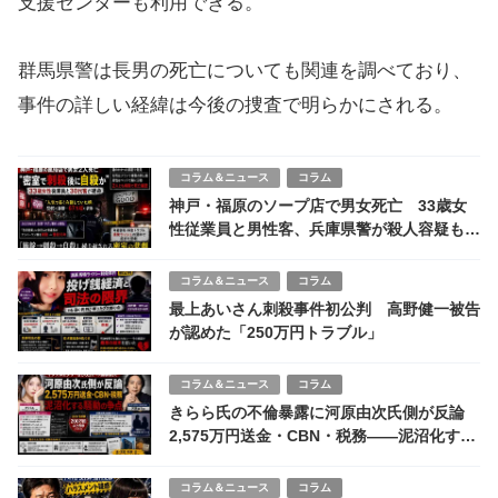
支援センターも利用できる。
群馬県警は長男の死亡についても関連を調べており、
事件の詳しい経緯は今後の捜査で明らかにされる。
コラム＆ニュース
コラム
神戸・福原のソープ店で男女死亡 33歳女
性従業員と男性客、兵庫県警が殺人容疑も視
野
コラム＆ニュース
コラム
最上あいさん刺殺事件初公判 高野健一被告
が認めた「250万円トラブル」
コラム＆ニュース
コラム
きらら氏の不倫暴露に河原由次氏側が反論
2,575万円送金・CBN・税務――泥沼化する
騒動の争点
コラム＆ニュース
コラム