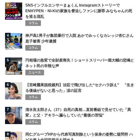
3
SNSインフルエンサーまぁくん Instagramストーリーで
ENHYPEN・NI-KIの家族を脅迫しファンに謝罪 みなちゃんの死
を巡る混乱
コラム
4
神戸高1男子が集団暴行で入院 あかでみっくなカレッジ杏仁さん
息子被害 少年逮捕
コラム
5
円相場の急変で全財産喪失！ショートスリーパー堀大輔の悲鳴と
ネット民の辛辣な声
ニュース
6
【宮崎麗果脱税裁判】法廷で飛び出した“セクハラ訴え” 「生き
る価値がないと思った」涙の証言
コラム
7
清水良太郎さん（37）自死の真相…直前番組で見せていた「異
変」と父・アキラへ漏らしていた“最後の苦悩”
コラム
8
同仁グループHPから代表写真削除という保身の姿勢に疑問符 ハ