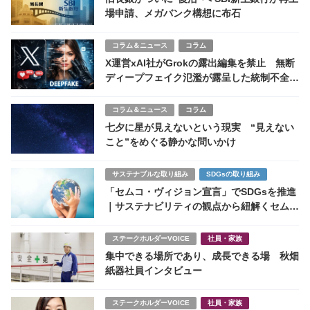
場申請、メガバンク構想に布石
コラム＆ニュース
コラム
X運営xAI社がGrokの露出編集を禁止 無断
ディープフェイク氾濫が露呈した統制不全と
プラットフォーム責任
コラム＆ニュース
コラム
七夕に星が見えないという現実 “見えない
こと”をめぐる静かな問いかけ
サステナブルな取り組み
SDGsの取り組み
「セムコ・ヴィジョン宣言」でSDGsを推進
｜サステナビリティの観点から紐解くセムコ
株式会社
ステークホルダーVOICE
社員・家族
集中できる場所であり、成長できる場 秋畑
紙器社員インタビュー
ステークホルダーVOICE
社員・家族