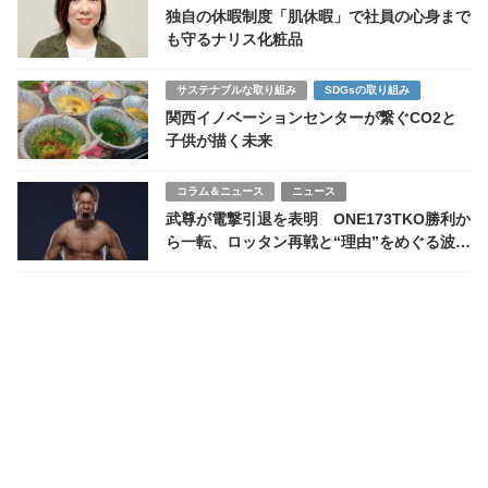
独自の休暇制度「肌休暇」で社員の心身まで
も守るナリス化粧品
サステナブルな取り組み
SDGsの取り組み
関西イノベーションセンターが繋ぐCO2と
子供が描く未来
コラム＆ニュース
ニュース
武尊が電撃引退を表明 ONE173TKO勝利か
ら一転、ロッタン再戦と“理由”をめぐる波紋
が広がる