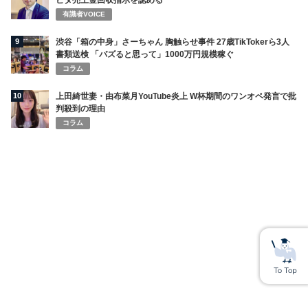
ビタ売上金回収指示を認める
有識者VOICE
9
渋谷「箱の中身」さーちゃん 胸触らせ事件 27歳TikTokerら3人
書類送検 「バズると思って」1000万円規模稼ぐ
コラム
10
上田綺世妻・由布菜月YouTube炎上 W杯期間のワンオペ発言で批
判殺到の理由
コラム