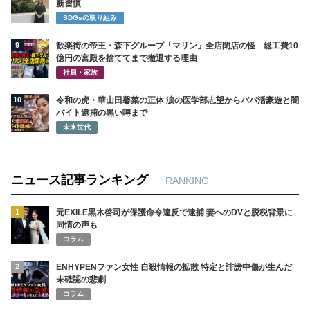
新習慣
SDGsの取り組み
9
歓楽街の帝王・森下グループ「マリン」全店閉店の怪 総工費10
億円の宮殿を捨ててまで撤退する理由
社員・家族
10
令和の虎・華山田馨菜の正体 涙の医学部志望からパパ活豪遊と闇
バイト逮捕の黒い噂まで
未来世代
ニュース記事ランキング
RANKING
1
元EXILE黒木啓司が保護命令違反で逮捕 妻へのDVと脱税背景に
同情の声も
コラム
2
ENHYPENファン女性 自殺情報の拡散 特定と誹謗中傷が生んだ
未確認の悲劇
コラム