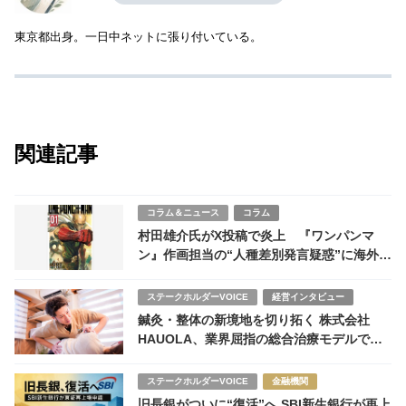
東京都出身。一日中ネットに張り付いている。
関連記事
コラム＆ニュース
コラム
村田雄介氏がX投稿で炎上 『ワンパンマ
ン』作画担当の“人種差別発言疑惑”に海外フ
ァンも反応
ステークホルダーVOICE
経営インタビュー
鍼灸・整体の新境地を切り拓く 株式会社
HAUOLA、業界屈指の総合治療モデルで成
長加速
ステークホルダーVOICE
金融機関
旧長銀がついに“復活”へ SBI新生銀行が再上