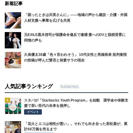
新着記事
「困ったときは共英さんに」――地域の声から建設・介護・外国
人材支援へ事業を広げる共英
元EXILE黒木啓司が保護命令違反で逮捕 妻へのDVと脱税背景に
同情の声も
久保優太38歳「色々言われそう」 10代女性と再婚発表 批判覚悟
の投稿が呼んだ賛否と前妻サラの現在
人気記事ランキング
RANKING
1
スタバが「Starbucks Youth Program」を始動 奨学金や体験支
援で若い世代の未来を後押し
イベント
2
「花火とエコは相性が悪い」。それでも向き合った若松屋が、累
計68万個を売るまで