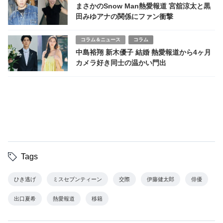
まさかのSnow Man熱愛報道 宮舘涼太と黒
田みゆアナの関係にファン衝撃
コラム＆ニュース
コラム
中島裕翔 新木優子 結婚 熱愛報道から4ヶ月
カメラ好き同士の温かい門出
Tags
ひき逃げ
ミスセブンティーン
交際
伊藤健太郎
俳優
出口夏希
熱愛報道
移籍