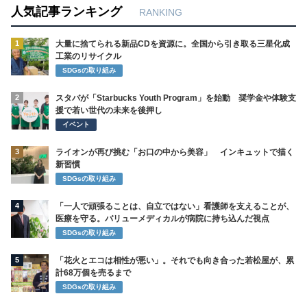
人気記事ランキング
RANKING
1
大量に捨てられる新品CDを資源に。全国から引き取る三星化成
工業のリサイクル
SDGsの取り組み
2
スタバが「Starbucks Youth Program」を始動 奨学金や体験支
援で若い世代の未来を後押し
イベント
3
ライオンが再び挑む「お口の中から美容」 インキュットで描く
新習慣
SDGsの取り組み
4
「一人で頑張ることは、自立ではない」看護師を支えることが、
医療を守る。バリューメディカルが病院に持ち込んだ視点
SDGsの取り組み
5
「花火とエコは相性が悪い」。それでも向き合った若松屋が、累
計68万個を売るまで
SDGsの取り組み