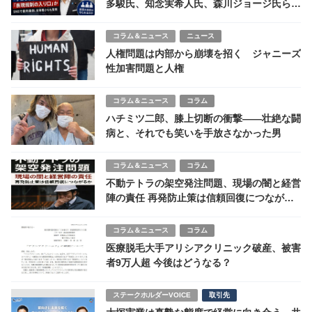
多駿氏、知念実希人氏、森川ジョージ氏らが
表現規制を警戒
コラム＆ニュース
ニュース
人権問題は内部から崩壊を招く ジャニーズ
性加害問題と人権
コラム＆ニュース
コラム
ハチミツ二郎、膝上切断の衝撃——壮絶な闘
病と、それでも笑いを手放さなかった男
コラム＆ニュース
コラム
不動テトラの架空発注問題、現場の闇と経営
陣の責任 再発防止策は信頼回復につながる
か
コラム＆ニュース
コラム
医療脱毛大手アリシアクリニック破産、被害
者9万人超 今後はどうなる？
ステークホルダーVOICE
取引先