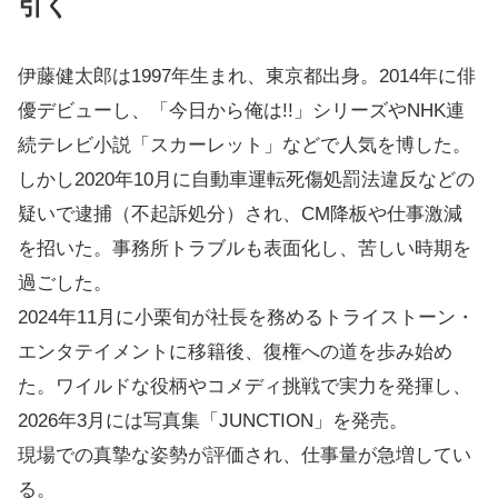
引く
伊藤健太郎は1997年生まれ、東京都出身。2014年に俳
優デビューし、「今日から俺は!!」シリーズやNHK連
続テレビ小説「スカーレット」などで人気を博した。
しかし2020年10月に自動車運転死傷処罰法違反などの
疑いで逮捕（不起訴処分）され、CM降板や仕事激減
を招いた。事務所トラブルも表面化し、苦しい時期を
過ごした。
2024年11月に小栗旬が社長を務めるトライストーン・
エンタテイメントに移籍後、復権への道を歩み始め
た。ワイルドな役柄やコメディ挑戦で実力を発揮し、
2026年3月には写真集「JUNCTION」を発売。
現場での真摯な姿勢が評価され、仕事量が急増してい
る。