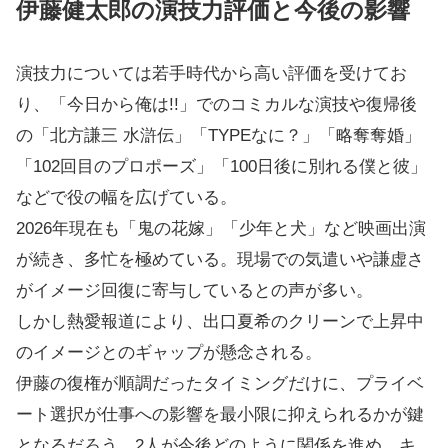
伊藤健太郎の演技力評価と今後の影響
演技力については若手時代から高い評価を受けてお
り、「今日から俺は!!」でのコミカルな演技や復帰後
の「北方謙三 水滸伝」「TYPEなに？」「略奪奪婚」
「102回目のプロポーズ」「100日後に別れる僕と彼」
などで役の幅を広げている。
2026年現在も「鬼の花嫁」「少年と犬」など映画出演
が続き、多忙を極めている。現場での気遣いや謙虚さ
がイメージ回復に寄与しているとの声が多い。
しかし熱愛報道により、出口夏希のクリーンで上昇中
のイメージとのギャップが懸念される。
伊藤の復権が順調だったタイミングだけに、プライベ
ート選択が仕事への影響を最小限に抑えられるかが鍵
となるだろう。2人が今後どのように関係を進め、キ