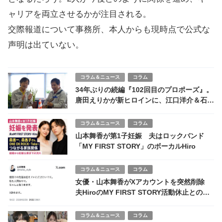
ャリアを両立させるかが注目される。
交際報道について事務所、本人からも現時点で公式な
声明は出ていない。
コラム＆ニュース
コラム
34年ぶりの続編『102回目のプロポーズ』。
唐田えりかが新ヒロインに、江口洋介＆石田
ゆり子は出演辞退
コラム＆ニュース
コラム
山本舞香が第1子妊娠 夫はロックバンド
「MY FIRST STORY」のボーカルHiro
コラム＆ニュース
コラム
女優・山本舞香がXアカウントを突然削除
夫HiroのMY FIRST STORY活動休止との関
連やネット上の憶測が背景に
コラム＆ニュース
コラム