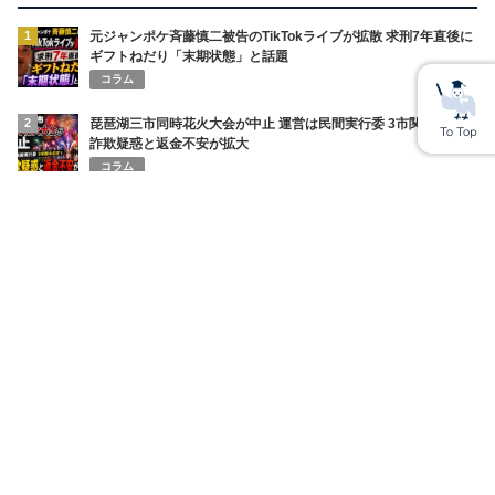
1
元ジャンポケ斉藤慎二被告のTikTokライブが拡散 求刑7年直後に
ギフトねだり「末期状態」と話題
コラム
2
琵琶湖三市同時花火大会が中止 運営は民間実行委 3市関与否定で
詐欺疑惑と返金不安が拡大
コラム
3
元EXILE黒木啓司が保護命令違反で逮捕 妻へのDVと脱税背景に
同情の声も
コラム
4
秋田県幹部・小野氏がバスローブ姿で喫煙 オンライン記者会見の
前代未聞不祥事と緊急謝罪
コラム
5
SNSインフルエンサーまぁくん Instagramストーリーで
ENHYPEN・NI-KIの家族を脅迫しファンに謝罪 みなちゃんの死
を巡る混乱
コラム
6
円相場の急変で全財産喪失！ショートスリーパー堀大輔の悲鳴と