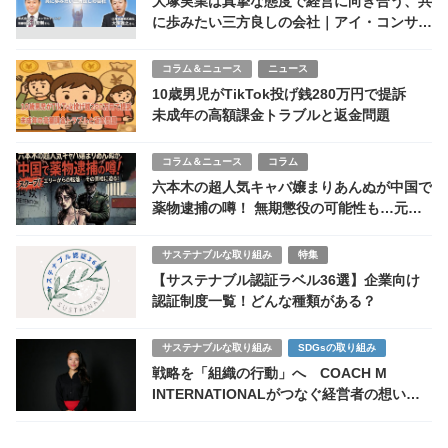
大塚実業は真摯な態度で経営に向き合う、共
に歩みたい三方良しの会社｜アイ・コンサル
ティング谷川宏樹
コラム＆ニュース
ニュース
10歳男児がTikTok投げ銭280万円で提訴
未成年の高額課金トラブルと返金問題
コラム＆ニュース
コラム
六本木の超人気キャバ嬢まりあんぬが中国で
薬物逮捕の噂！ 無期懲役の可能性も…元サ
イバー社員の転落劇
サステナブルな取り組み
特集
【サステナブル認証ラベル36選】企業向け
認証制度一覧！どんな種類がある？
サステナブルな取り組み
SDGsの取り組み
戦略を「組織の行動」へ COACH M
INTERNATIONALがつなぐ経営者の想いと
経験