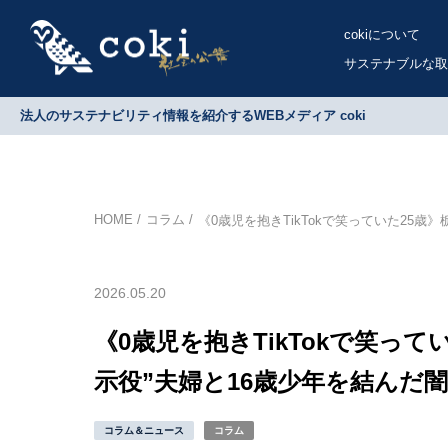
cokiについて
サステナブルな取
法人のサステナビリティ情報を紹介するWEBメディア coki
HOME
コラム
《0歳児を抱きTikTokで笑っていた25
2026.05.20
《0歳児を抱きTikTokで笑っ
示役”夫婦と16歳少年を結んだ闇
コラム＆ニュース
コラム