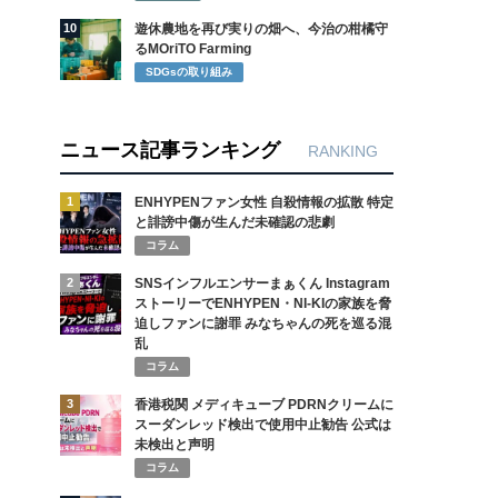
10
遊休農地を再び実りの畑へ、今治の柑橘守
るMOriTO Farming
SDGsの取り組み
ニュース記事ランキング
RANKING
1
ENHYPENファン女性 自殺情報の拡散 特定
と誹謗中傷が生んだ未確認の悲劇
コラム
2
SNSインフルエンサーまぁくん Instagram
ストーリーでENHYPEN・NI-KIの家族を脅
迫しファンに謝罪 みなちゃんの死を巡る混
乱
コラム
3
香港税関 メディキューブ PDRNクリームに
スーダンレッド検出で使用中止勧告 公式は
未検出と声明
コラム