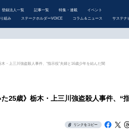
登録法人一覧
記事一覧
特集・連載
イベント
り組み
ステークホルダーVOICE
コラム＆ニュース
サステナ
歳》栃木・上三川強盗殺人事件、“指示役”夫婦と16歳少年を結んだ闇
ていた25歳》栃木・上三川強盗殺人事件、“
リンクをコピー