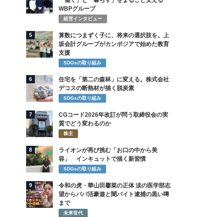
「働く」と「暮らす」をまるごと支える
WBPグループ
経営インタビュー
5
算数につまずく子に、将来の選択肢を。上
坂会計グループがカンボジアで始めた教育
支援
SDGsの取り組み
6
住宅を「第二の森林」に変える。株式会社
デコスの断熱材が描く脱炭素
SDGsの取り組み
7
CGコード2026年改訂が問う取締役会の実
質でどう変わるのか
株主
8
ライオンが再び挑む「お口の中から美
容」 インキュットで描く新習慣
SDGsの取り組み
9
令和の虎・華山田馨菜の正体 涙の医学部志
望からパパ活豪遊と闇バイト逮捕の黒い噂
まで
未来世代