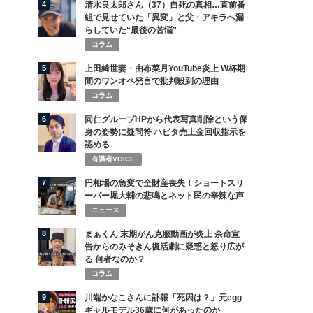
4
清水良太郎さん（37）自死の真相…直前番
組で見せていた「異変」と父・アキラへ漏
らしていた“最後の苦悩”
コラム
5
上田綺世妻・由布菜月YouTube炎上 W杯期
間のワンオペ発言で批判殺到の理由
コラム
6
同仁グループHPから代表写真削除という保
身の姿勢に疑問符 ハビタ売上金回収指示を
認める
有識者VOICE
7
円相場の急変で全財産喪失！ショートスリ
ーパー堀大輔の悲鳴とネット民の辛辣な声
ニュース
8
まぁくん 末期がん克服動画が炎上 余命宣
告からのみそきん復活劇に疑惑と怒り広が
る 何者なのか？
コラム
9
川端かなこさんに訃報「死因は？」元egg
ギャルモデル36歳に何があったのか