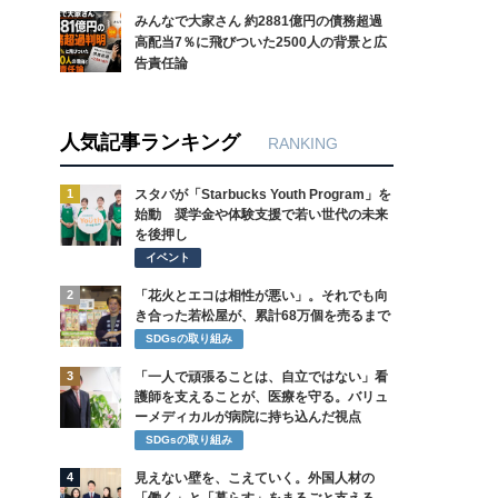
みんなで大家さん 約2881億円の債務超過
高配当7％に飛びついた2500人の背景と広
告責任論
人気記事ランキング
RANKING
1
スタバが「Starbucks Youth Program」を
始動 奨学金や体験支援で若い世代の未来
を後押し
イベント
2
「花火とエコは相性が悪い」。それでも向
き合った若松屋が、累計68万個を売るまで
SDGsの取り組み
3
「一人で頑張ることは、自立ではない」看
護師を支えることが、医療を守る。バリュ
ーメディカルが病院に持ち込んだ視点
SDGsの取り組み
4
見えない壁を、こえていく。外国人材の