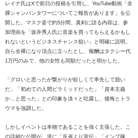
レイナ氏はXで前日の投稿を引用し、YouTube動画「全
裸シャンパンタワーについてご報告があります」を公
開した。マスク姿で約5分間、真剣に語る内容は、参
加理由を「坂井秀人氏に音楽を買ってもらえるかもし
れないというビジネスチャンス狙い」と明確に説明。
自ら全裸になり頂点に立ったとし、報酬はタクシー代
1万円のみで、他の女性も同額だったと明かした。
「グロいと思ったが繋がりが欲しくて率先して脱い
だ」「初めての人間ピラミッドだった」「資本主義
か…と思った」との印象を淡々と吐露し、後悔とトラ
ウマを強調した。
しかしイベントは本物であることを強く主張した。こ
の詳細な公開が、逆に「反省より宣伝」「インプ稼