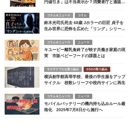
円値引き」は不当表示か？消費者庁と通販王
国の対立、その背景
コラム＆ニュース
コラム
鈴木光司氏死去 68歳 Jホラーの巨匠 貞子を
生み世界に恐怖を広めた「リング」シリーズ
の原作者
コラム＆ニュース
ニュース
キユーピー離乳食終了が映す共働き家庭の現
実 市販ベビーフードの課題とは
サステナブルな取り組み
ESGの取り組み
横浜創学館高等学校、最後の学生服をアップ
サイクル 校歌レリーフや校内サインに再生
コラム＆ニュース
ニュース
モバイルバッテリーの機内持ち込みルール厳
格化 2025年7月8日から施行へ