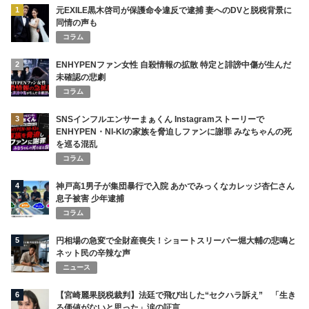
1
元EXILE黒木啓司が保護命令違反で逮捕 妻へのDVと脱税背景に
同情の声も
コラム
2
ENHYPENファン女性 自殺情報の拡散 特定と誹謗中傷が生んだ
未確認の悲劇
コラム
3
SNSインフルエンサーまぁくん Instagramストーリーで
ENHYPEN・NI-KIの家族を脅迫しファンに謝罪 みなちゃんの死
を巡る混乱
コラム
4
神戸高1男子が集団暴行で入院 あかでみっくなカレッジ杏仁さん
息子被害 少年逮捕
コラム
5
円相場の急変で全財産喪失！ショートスリーパー堀大輔の悲鳴と
ネット民の辛辣な声
ニュース
6
【宮崎麗果脱税裁判】法廷で飛び出した“セクハラ訴え” 「生き
る価値がないと思った」涙の証言