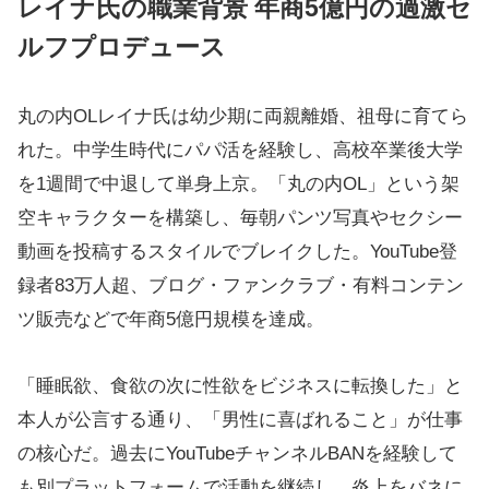
レイナ氏の職業背景 年商5億円の過激セ
ルフプロデュース
丸の内OLレイナ氏は幼少期に両親離婚、祖母に育てら
れた。中学生時代にパパ活を経験し、高校卒業後大学
を1週間で中退して単身上京。「丸の内OL」という架
空キャラクターを構築し、毎朝パンツ写真やセクシー
動画を投稿するスタイルでブレイクした。YouTube登
録者83万人超、ブログ・ファンクラブ・有料コンテン
ツ販売などで年商5億円規模を達成。
「睡眠欲、食欲の次に性欲をビジネスに転換した」と
本人が公言する通り、「男性に喜ばれること」が仕事
の核心だ。過去にYouTubeチャンネルBANを経験して
も別プラットフォームで活動を継続し、炎上をバネに