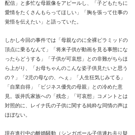
配信」と多忙な母親像をアピールし、「子どもたちに
愛情をたくさんもらってほしい」「胸を張って仕事の
覚悟を伝えたい」と語っていた。
しかし今回の事件では「母親なのに全裸ピラミッドの
頂点に乗るなんて」「将来子供が動画を見る事態にな
ったらどうする」「子供が可哀想」との非難がちらほ
ら上がり、「お母ちゃんのこんな姿子供見たいと思う
の？」「2児の母なの、へぇ」「人生狂気じみてる」
「自業自得」「ビジネス優先の母親」との冷めた意
見。坂井氏家族への「残念」「可哀想」コメントとは
対照的に、レイナ氏の子供に関する純粋な同情の声は
ほぼない。
現在進行中の離婚騒動（シンガポール子供連れ去り疑