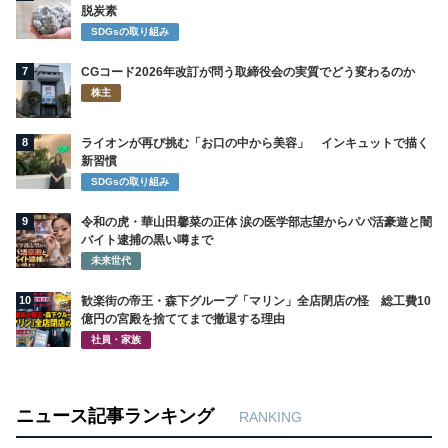
脱炭素
SDGsの取り組み
7
CGコード2026年改訂が問う取締役会の実質でどう変わるのか
株主
8
ライオンが再び挑む「お口の中から美容」 インキュットで描く
新習慣
SDGsの取り組み
9
令和の虎・華山田馨菜の正体 涙の医学部志望からパパ活豪遊と闇
バイト逮捕の黒い噂まで
未来世代
10
歓楽街の帝王・森下グループ「マリン」全店閉店の怪 総工費10
億円の宮殿を捨ててまで撤退する理由
社員・家族
ニュース記事ランキング
RANKING