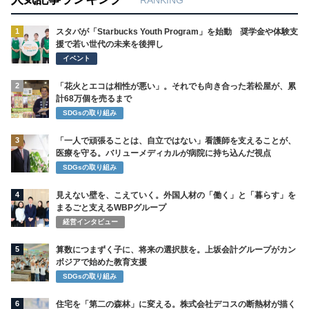
RANKING
1
スタバが「Starbucks Youth Program」を始動 奨学金や体験支
援で若い世代の未来を後押し
イベント
2
「花火とエコは相性が悪い」。それでも向き合った若松屋が、累
計68万個を売るまで
SDGsの取り組み
3
「一人で頑張ることは、自立ではない」看護師を支えることが、
医療を守る。バリューメディカルが病院に持ち込んだ視点
SDGsの取り組み
4
見えない壁を、こえていく。外国人材の「働く」と「暮らす」を
まるごと支えるWBPグループ
経営インタビュー
5
算数につまずく子に、将来の選択肢を。上坂会計グループがカン
ボジアで始めた教育支援
SDGsの取り組み
6
住宅を「第二の森林」に変える。株式会社デコスの断熱材が描く