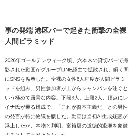
事の発端 港区バーで起きた衝撃の全裸
人間ピラミッド
2026年ゴールデンウィーク頃、六本木の貸切バーで撮
影された動画がグループLINE経由で拡散され、瞬く間
にSNSを席巻した。全裸の女性6人程度が人間ピラミ
ッドを組み、男性参加者が上からシャンパンを注ぐと
いう極めて露骨な内容。下段3人、上段2人、頂点にレ
イナ氏が乗る構成で、「これが資本主義だ」との男性
の発言が特に物議を醸した。動画は当初AI生成疑惑が
浮上したが、本物と判明。富裕層の道徳的退廃を象徴