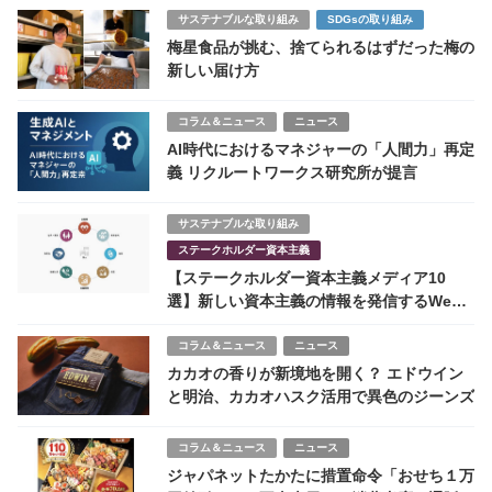
サステナブルな取り組み
SDGsの取り組み
梅星食品が挑む、捨てられるはずだった梅の
新しい届け方
コラム＆ニュース
ニュース
AI時代におけるマネジャーの「人間力」再定
義 リクルートワークス研究所が提言
サステナブルな取り組み
ステークホルダー資本主義
【ステークホルダー資本主義メディア10
選】新しい資本主義の情報を発信するWeb
サイトを紹介！
コラム＆ニュース
ニュース
カカオの香りが新境地を開く？ エドウイン
と明治、カカオハスク活用で異色のジーンズ
コラム＆ニュース
ニュース
ジャパネットたかたに措置命令「おせち１万