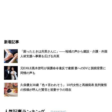
新着記事
「困ったときは共英さんに」――地域の声から建設・介護・外国
人材支援へ事業を広げる共英
元EXILE黒木啓司が保護命令違反で逮捕 妻へのDVと脱税背景に
同情の声も
久保優太38歳「色々言われそう」 10代女性と再婚発表 批判覚悟
の投稿が呼んだ賛否と前妻サラの現在
人気記事ランキング