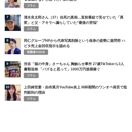
コラム
7
清水良太郎さん（37）自死の真相…直前番組で見せていた「異
変」と父・アキラへ漏らしていた“最後の苦悩”
コラム
8
同仁グループHPから代表写真削除という保身の姿勢に疑問符 ハ
ビタ売上金回収指示を認める
有識者VOICE
9
渋谷「箱の中身」さーちゃん 胸触らせ事件 27歳TikTokerら3人
書類送検 「バズると思って」1000万円規模稼ぐ
コラム
10
上田綺世妻・由布菜月YouTube炎上 W杯期間のワンオペ発言で批
判殺到の理由
コラム