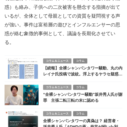
惑）も絡み、子供への二次被害を懸念する指摘が出て
いるが、全体として母親としての資質を疑問視する声
が強い。事件は富裕層の遊びとインフルエンサーの思
惑が絡む象徴的事例として、議論を長期化させてい
る。
コラム＆ニュース
コラム
【続報】全裸シャンパンタワー騒動、丸の内
レイナ氏投稿で波紋。浮上するヤラセ疑惑と
暗黙のルール
コラム＆ニュース
コラム
“全裸シャンパンタワー騒動”坂井秀人氏が謝
罪 主張二転三転の末に認める
コラム＆ニュース
コラム
全裸シャンパンタワーの真偽は？ 経営者・
坂井秀人氏「ADHDの薬」発言が招いた別軸