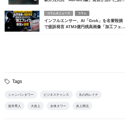
の炎上
コラム＆ニュース
コラム
インフルエンサー、AI「Grok」を名誉毀損
で提訴発言 ATM3億円残高画像「加工フェイ
ク」断定が波紋
Tags
シャンパンタワー
ビジネスチャンス
丸の内レイナ
坂井秀人
大炎上
女体タワー
炎上商法