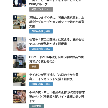
「働く」と「暮らす」をまるごと支える
WBPグループ
経営インタビュー
5
算数につまずく子に、将来の選択肢を。上
坂会計グループがカンボジアで始めた教育
支援
SDGsの取り組み
6
住宅を「第二の森林」に変える。株式会社
デコスの断熱材が描く脱炭素
SDGsの取り組み
7
CGコード2026年改訂が問う取締役会の実
質でどう変わるのか
株主
8
ライオンが再び挑む「お口の中から美
容」 インキュットで描く新習慣
SDGsの取り組み
9
令和の虎・華山田馨菜の正体 涙の医学部志
望からパパ活豪遊と闇バイト逮捕の黒い噂
まで
未来世代