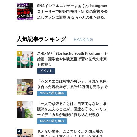
SNSインフルエンサーまぁくん Instagram
ストーリーでENHYPEN・NI-KIの家族を脅
迫しファンに謝罪 みなちゃんの死を巡る混
乱
人気記事ランキング
RANKING
1
スタバが「Starbucks Youth Program」を
始動 奨学金や体験支援で若い世代の未来
を後押し
イベント
2
「花火とエコは相性が悪い」。それでも向
き合った若松屋が、累計68万個を売るまで
SDGsの取り組み
3
「一人で頑張ることは、自立ではない」看
護師を支えることが、医療を守る。バリュ
ーメディカルが病院に持ち込んだ視点
SDGsの取り組み
4
見えない壁を、こえていく。外国人材の