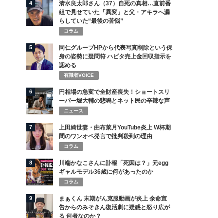
4
清水良太郎さん（37）自死の真相…直前番
組で見せていた「異変」と父・アキラへ漏
らしていた“最後の苦悩”
コラム
5
同仁グループHPから代表写真削除という保
身の姿勢に疑問符 ハビタ売上金回収指示を
認める
有識者VOICE
6
円相場の急変で全財産喪失！ショートスリ
ーパー堀大輔の悲鳴とネット民の辛辣な声
ニュース
7
上田綺世妻・由布菜月YouTube炎上 W杯期
間のワンオペ発言で批判殺到の理由
コラム
8
川端かなこさんに訃報「死因は？」元egg
ギャルモデル36歳に何があったのか
コラム
9
まぁくん 末期がん克服動画が炎上 余命宣
告からのみそきん復活劇に疑惑と怒り広が
る 何者なのか？