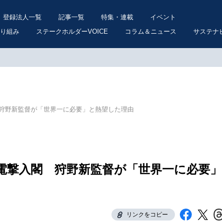
登録法人一覧
記事一覧
特集・連載
イベント
り組み
ステークホルダーVOICE
コラム＆ニュース
サステナ
狩野新監督が「世界一に必要」と熱望した理由
電撃入閣 狩野新監督が「世界一に必要」
リンクをコピー