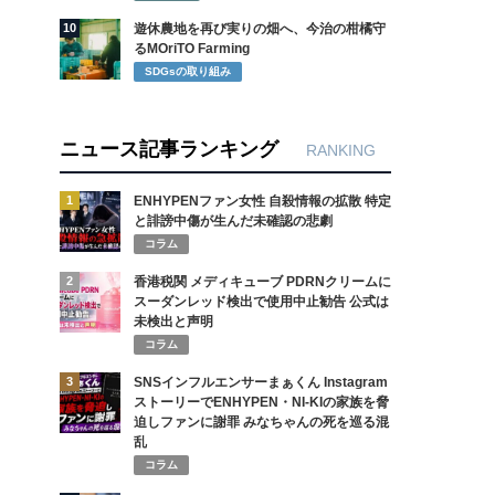
10
遊休農地を再び実りの畑へ、今治の柑橘守
るMOriTO Farming
SDGsの取り組み
ニュース記事ランキング
RANKING
1
ENHYPENファン女性 自殺情報の拡散 特定
と誹謗中傷が生んだ未確認の悲劇
コラム
2
香港税関 メディキューブ PDRNクリームに
スーダンレッド検出で使用中止勧告 公式は
未検出と声明
コラム
3
SNSインフルエンサーまぁくん Instagram
ストーリーでENHYPEN・NI-KIの家族を脅
迫しファンに謝罪 みなちゃんの死を巡る混
乱
コラム