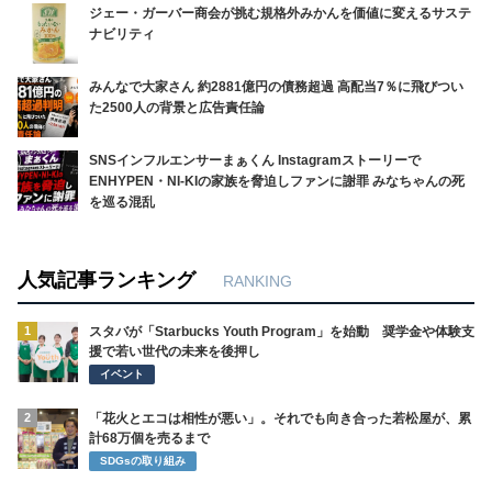
ジェー・ガーバー商会が挑む規格外みかんを価値に変えるサステ
ナビリティ
みんなで大家さん 約2881億円の債務超過 高配当7％に飛びつい
た2500人の背景と広告責任論
SNSインフルエンサーまぁくん Instagramストーリーで
ENHYPEN・NI-KIの家族を脅迫しファンに謝罪 みなちゃんの死
を巡る混乱
人気記事ランキング
RANKING
1
スタバが「Starbucks Youth Program」を始動 奨学金や体験支
援で若い世代の未来を後押し
イベント
2
「花火とエコは相性が悪い」。それでも向き合った若松屋が、累
計68万個を売るまで
SDGsの取り組み