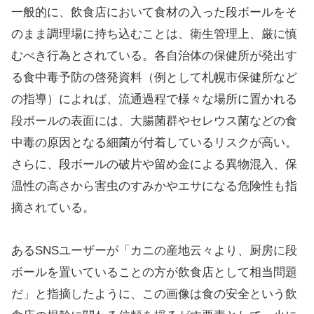
一般的に、飲食店において食材の入った段ボールをそ
のまま調理場に持ち込むことは、衛生管理上、厳に慎
むべき行為とされている。各自治体の保健所が発出す
る食中毒予防の啓発資料（例として札幌市保健所など
の指導）によれば、流通過程で様々な場所に置かれる
段ボールの表面には、大腸菌群やセレウス菌などの食
中毒の原因となる細菌が付着しているリスクが高い。
さらに、段ボールの破片や留め金による異物混入、保
温性の高さから害虫のすみかやエサになる危険性も指
摘されている。
あるSNSユーザーが「カニの産地云々より、厨房に段
ボールを置いていることの方が飲食店として相当問題
だ」と指摘したように、この画像は食の安全という飲