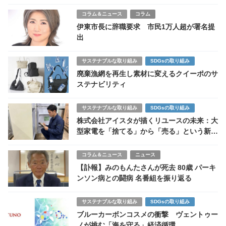
欺」の闇が今も続く
コラム＆ニュース
コラム
伊東市長に辞職要求 市民1万人超が署名提
出
サステナブルな取り組み
SDGsの取り組み
廃棄漁網を再生し素材に変えるクイーポのサ
ステナビリティ
サステナブルな取り組み
SDGsの取り組み
株式会社アイスタが描くリユースの未来：大
型家電を「捨てる」から「売る」という新常
識へ
コラム＆ニュース
ニュース
【訃報】みのもんたさんが死去 80歳 パーキ
ンソン病との闘病 名番組を振り返る
サステナブルな取り組み
SDGsの取り組み
ブルーカーボンコスメの衝撃 ヴェントゥー
ノが挑む「海を守る」経済循環