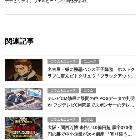
テナビリティ、ウェルビーイング関係が多め。
関連記事
コラム＆ニュース
ニュース
名古屋・栄に極悪ハンス王子降臨 ホストク
ラブに潜んだトクリュウ「ブラックアウト」
摘発の衝撃
コラム＆ニュース
コラム
テレビCM効果に疑問の声 POSデータで判明
か フジテレビCM問題でスポンサーのテレビ
CM離れに？
コラム＆ニュース
コラム
大阪・関西万博 未払い10億円超 黒字370億
円の裏で中小企業が次々倒産 「寄り添う詐