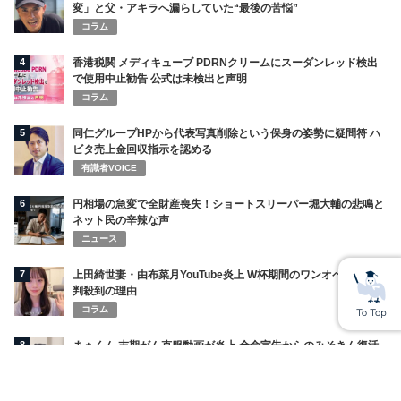
変」と父・アキラへ漏らしていた“最後の苦悩”
コラム
4
香港税関 メディキューブ PDRNクリームにスーダンレッド検出
で使用中止勧告 公式は未検出と声明
コラム
5
同仁グループHPから代表写真削除という保身の姿勢に疑問符 ハ
ビタ売上金回収指示を認める
有識者VOICE
6
円相場の急変で全財産喪失！ショートスリーパー堀大輔の悲鳴と
ネット民の辛辣な声
ニュース
7
上田綺世妻・由布菜月YouTube炎上 W杯期間のワンオペ発言で批
判殺到の理由
コラム
8
まぁくん 末期がん克服動画が炎上 余命宣告からのみそきん復活
劇に疑惑と怒り広がる 何者なのか？
コラム