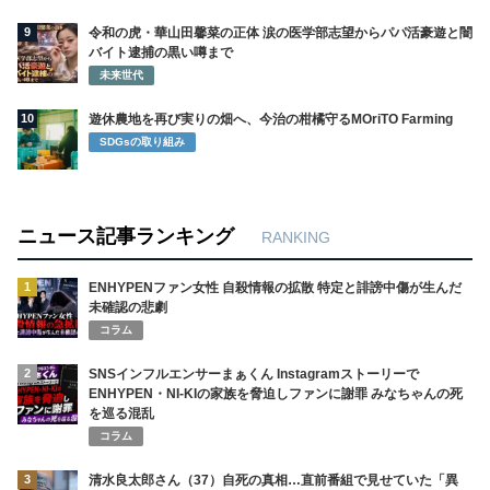
9
令和の虎・華山田馨菜の正体 涙の医学部志望からパパ活豪遊と闇
バイト逮捕の黒い噂まで
未来世代
10
遊休農地を再び実りの畑へ、今治の柑橘守るMOriTO Farming
SDGsの取り組み
ニュース記事ランキング
RANKING
1
ENHYPENファン女性 自殺情報の拡散 特定と誹謗中傷が生んだ
未確認の悲劇
コラム
2
SNSインフルエンサーまぁくん Instagramストーリーで
ENHYPEN・NI-KIの家族を脅迫しファンに謝罪 みなちゃんの死
を巡る混乱
コラム
3
清水良太郎さん（37）自死の真相…直前番組で見せていた「異