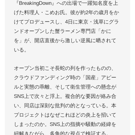
『BreakingDown』への出場で一躍知名度を上
げた料理人・こめお氏。彼が約2年の歳月をか
けてプロデュースし、4日に東京・浅草にグラ
ンドオープンした蟹ラーメン専門店「かに
を」が、開店直後から激しい逆風に晒されて
いる。
オープン当初こそ長蛇の列を作ったものの、
クラウドファンディング時の「国産」アピー
ルと実態の乖離、そして衛生管理への懸念が
SNS上で次々と浮上。複合的な要因が絡み合
い、同店は深刻な批判の的となっている。本
プロジェクトはなぜこれほどの炎上を招いて
しまったのか。SNS上の指摘や騒動の経緯を
紐解きながら、多角的な視点で検証する。