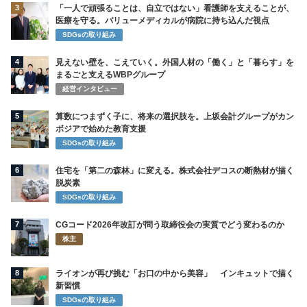
3
「一人で頑張ることは、自立ではない」看護師を支えることが、
医療を守る。バリューメディカルが病院に持ち込んだ視点
SDGsの取り組み
4
見えない壁を、こえていく。外国人材の「働く」と「暮らす」を
まるごと支えるWBPグループ
経営インタビュー
5
算数につまずく子に、将来の選択肢を。上坂会計グループがカン
ボジアで始めた教育支援
SDGsの取り組み
6
住宅を「第二の森林」に変える。株式会社デコスの断熱材が描く
脱炭素
SDGsの取り組み
7
CGコード2026年改訂が問う取締役会の実質でどう変わるのか
株主
8
ライオンが再び挑む「お口の中から美容」 インキュットで描く
新習慣
SDGsの取り組み